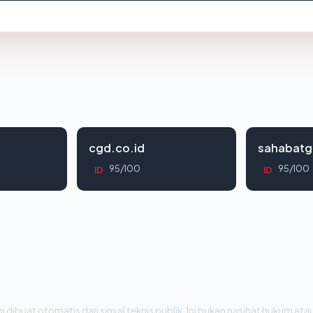
cgd.co.id
sahabatg
95/100
95/100
ID
ID
i dibuat otomatis dari sinyal teknis publik. Ini bukan nasihat hukum atau