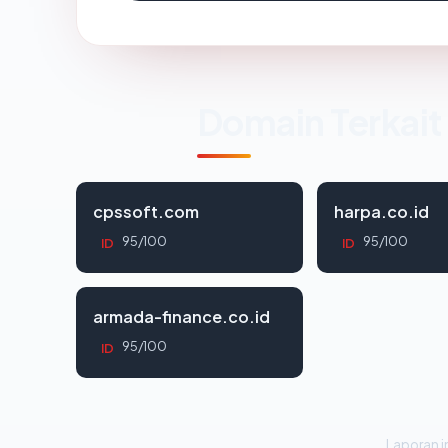
Domain Terkait
cpssoft.com
harpa.co.id
95/100
95/100
ID
ID
armada-finance.co.id
95/100
ID
Laporan in