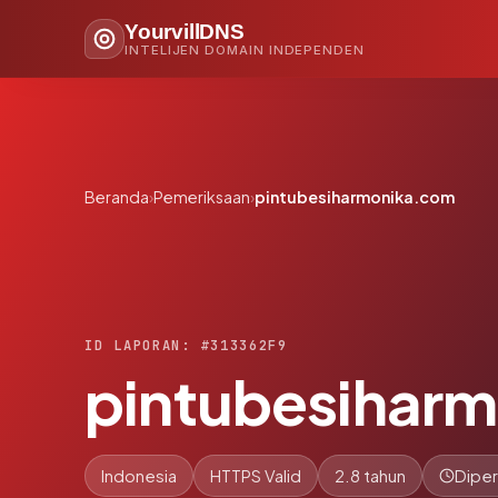
YourvillDNS
INTELIJEN DOMAIN INDEPENDEN
Beranda
›
Pemeriksaan
›
pintubesiharmonika.com
ID LAPORAN: #313362F9
pintubesihar
Indonesia
HTTPS Valid
2.8 tahun
Diper