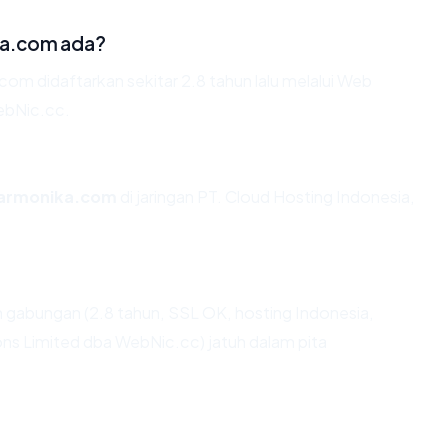
ka.com ada?
m didaftarkan sekitar 2.8 tahun lalu melalui Web
bNic.cc.
harmonika.com
di jaringan PT. Cloud Hosting Indonesia,
 gabungan (2.8 tahun, SSL OK, hosting Indonesia,
Limited dba WebNic.cc) jatuh dalam pita