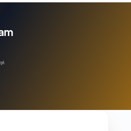
lam
yi.