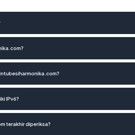
?
nika.com?
pintubesiharmonika.com?
ki IPv6?
m terakhir diperiksa?