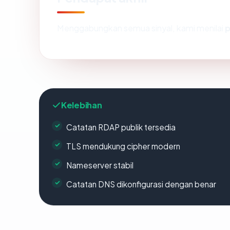
Menggabungkan semua sinyal, kami menilai
p
Kelebihan
Catatan RDAP publik tersedia
TLS mendukung cipher modern
Nameserver stabil
Catatan DNS dikonfigurasi dengan benar