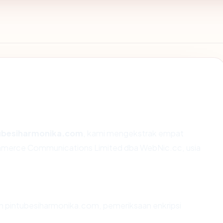
ubesiharmonika.com
, kami mengekstrak empat
ommerce Communications Limited dba WebNic.cc, usia
an pintubesiharmonika.com, pemeriksaan enkripsi