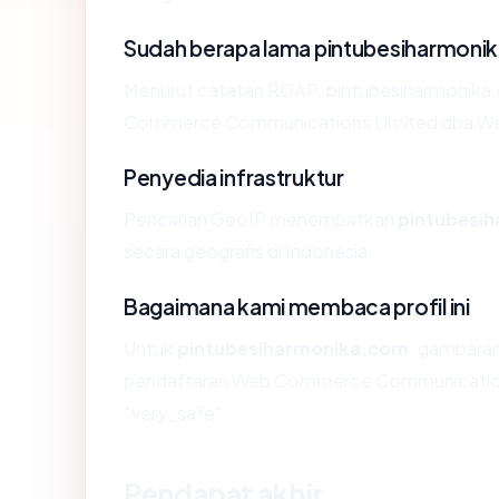
Sudah berapa lama pintubesiharmoni
Menurut catatan RDAP, pintubesiharmonika.co
Commerce Communications Limited dba We
Penyedia infrastruktur
Pencarian GeoIP menempatkan
pintubesi
secara geografis di Indonesia.
Bagaimana kami membaca profil ini
Untuk
pintubesiharmonika.com
, gambaran
pendaftaran Web Commerce Communications 
"very_safe".
Pendapat akhir