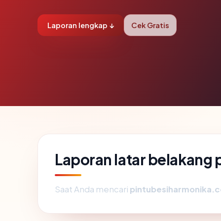
Laporan lengkap ↓
Cek Gratis
Laporan latar belakang
Saat Anda mencari
pintubesiharmonika.