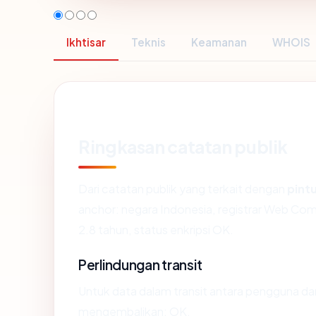
Ikhtisar
Teknis
Keamanan
WHOIS
Ringkasan catatan publik
Dari catatan publik yang terkait dengan
pint
anchor: negara Indonesia, registrar Web C
2.8 tahun, status enkripsi OK.
Perlindungan transit
Untuk data dalam transit antara pengguna d
mengembalikan: OK.