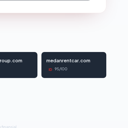
roup.com
medanrentcar.com
95/100
ID
 finansial.