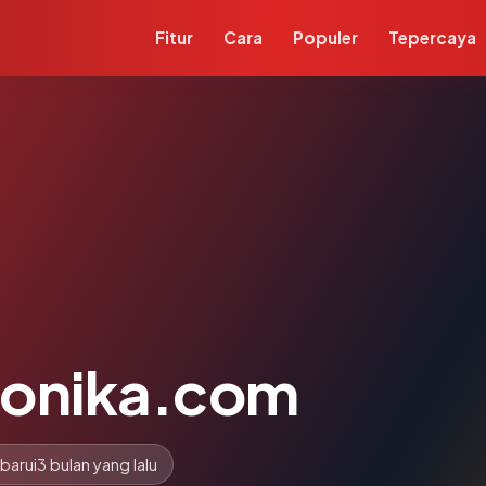
Fitur
Cara
Populer
Tepercaya
monika.com
barui
3 bulan yang lalu