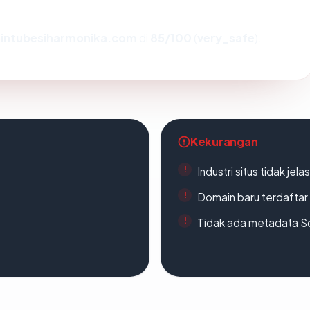
intubesiharmonika.com
di
85/100
(
very_safe
).
Kekurangan
Industri situs tidak jelas
Domain baru terdaftar
Tidak ada metadata S