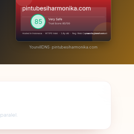
YourvillDNS · pintubesiharmonika.com
paralel.