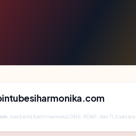
 pintubesiharmonika.com
com
, backend kami memukul DNS, RDAP, dan TLS secara 