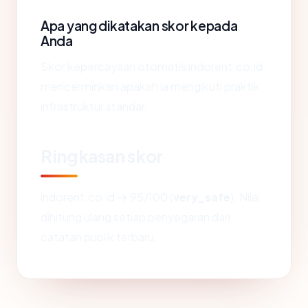
Apa yang dikatakan skor kepada
Anda
Skor kepercayaan otomatis indorent.co.id
mencerminkan apakah ia mengikuti praktik
infrastruktur standar.
Ringkasan skor
indorent.co.id → 95/100 (
very_safe
). Nilai
dihitung ulang setiap penyegaran dari
catatan publik terbaru.