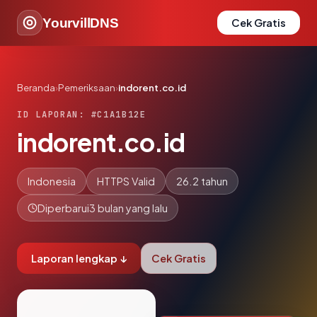
YourvillDNS
Cek Gratis
Beranda
›
Pemeriksaan
›
indorent.co.id
ID LAPORAN: #C1A1B12E
indorent.co.id
Indonesia
HTTPS Valid
26.2 tahun
Diperbarui
3 bulan yang lalu
Laporan lengkap ↓
Cek Gratis