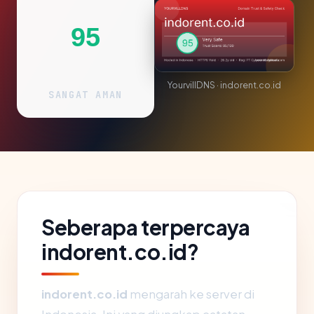
95
YourvillDNS · indorent.co.id
SANGAT AMAN
Seberapa terpercaya
indorent.co.id?
indorent.co.id
mengarah ke server di