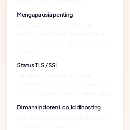
host apex mengembalikan: OK.
Mengapa usia penting
Rekam jejak 26.2 tahun bukan bukti
legitimasi, tetapi berarti
indorent.co.id
punya waktu untuk mengakumulasi sinyal
reputasi.
Status TLS / SSL
Handshake TLS ke indorent.co.id
mengembalikan: OK. Browser modern akan
memperingatkan pengguna ketika ini gagal.
Di mana indorent.co.id dihosting
indorent.co.id dioperasikan dari Indonesia
via PT Biznet Gio Nusantara.