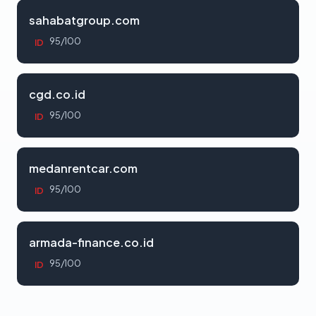
sahabatgroup.com
95/100
ID
cgd.co.id
95/100
ID
medanrentcar.com
95/100
ID
armada-finance.co.id
95/100
ID