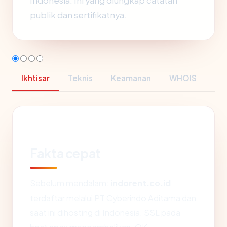
Indonesia. Ini yang diungkap catatan
publik dan sertifikatnya.
Ikhtisar
Teknis
Keamanan
WHOIS
Fakta cepat
Sebelum mendalam:
indorent.co.id
terdaftar melalui PT Cyberindo Aditama dan
saat ini dihosting di Indonesia. SSL pada