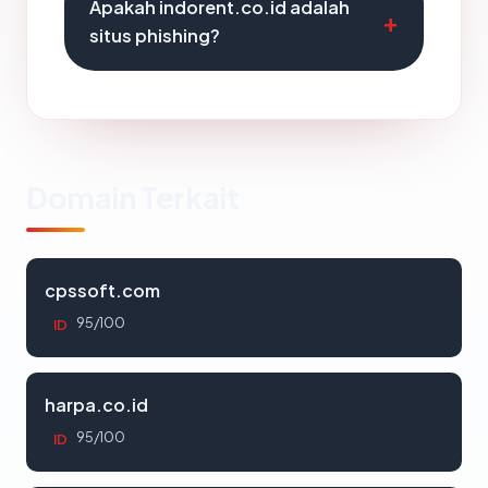
Apakah indorent.co.id adalah
situs phishing?
Domain Terkait
cpssoft.com
95/100
ID
harpa.co.id
95/100
ID