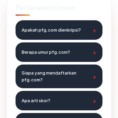
Pertanyaan Umum
Apakah pfg.com dienkripsi?
Berapa umur pfg.com?
Siapa yang mendaftarkan
pfg.com?
Apa arti skor?