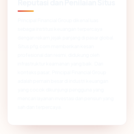
Reputasi dan Penilaian Situs
Principal Financial Group dikenal luas
sebagai institusi keuangan terpercaya
dengan rekam jejak panjang di pasar global.
Situs pfg.com memberikan kesan
profesional dan resmi, didukung oleh
infrastruktur keamanan yang baik. Dari
konteks pasar, Principal Financial Group
adalah pemain besar di industri keuangan
yang cocok dikunjungi pengguna yang
mencari layanan investasi dan pensiun yang
sah dan terpercaya.