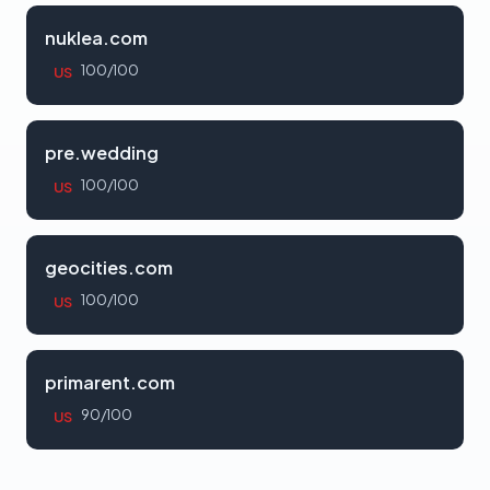
nuklea.com
100/100
US
pre.wedding
100/100
US
geocities.com
100/100
US
primarent.com
90/100
US