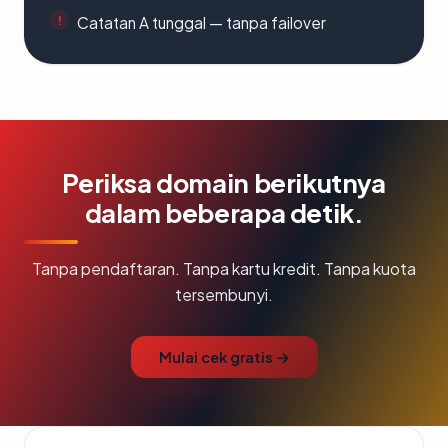
Catatan A tunggal — tanpa failover
Periksa domain berikutnya
dalam beberapa detik.
Tanpa pendaftaran. Tanpa kartu kredit. Tanpa kuota
tersembunyi.
Mulai cek gratis →