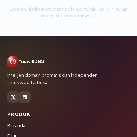
Laporan ini dibuat otomatis dari sinyal teknis publik. Ini bukan
nasihat hukum atau finansial.
YourvillDNS
Intelijen domain otomatis dan independen
untuk web terbuka.
PRODUK
Beranda
Fitur