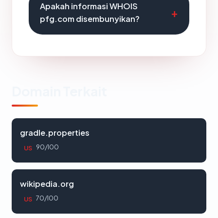
Apakah informasi WHOIS
pfg.com disembunyikan?
Domain Terkait
gradle.properties
90/100
US
wikipedia.org
70/100
US