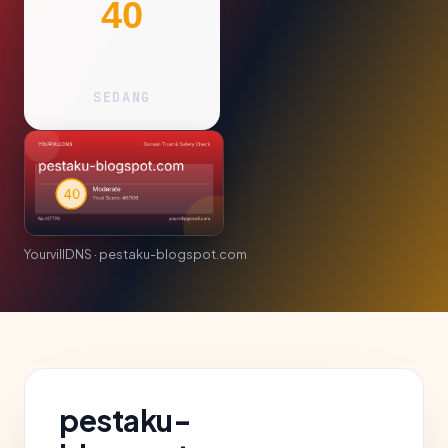
40
SEDANG
YourvillDNS · pestaku-blogspot.com
pestaku-