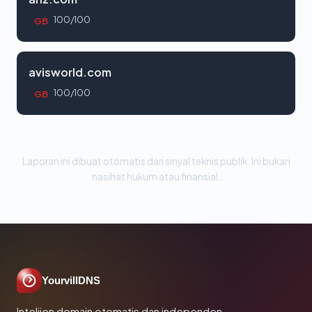
100/100
GB
avisworld.com
100/100
GB
Laporan ini dibuat otomatis dari sinyal teknis publik. Ini bukan
nasihat hukum atau finansial.
YourvillDNS
Intelijen domain otomatis dan independen