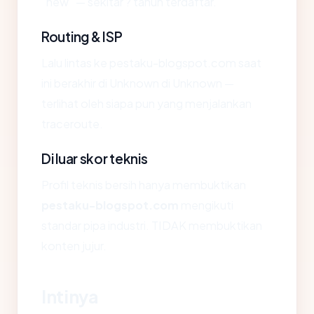
"new" — sekitar ? tahun terdaftar.
Routing & ISP
Lalu lintas ke pestaku-blogspot.com saat
ini berakhir di Unknown di Unknown —
terlihat oleh siapa pun yang menjalankan
traceroute.
Di luar skor teknis
Profil teknis bersih hanya membuktikan
pestaku-blogspot.com
mengikuti
standar pipa industri. TIDAK membuktikan
konten jujur.
Intinya