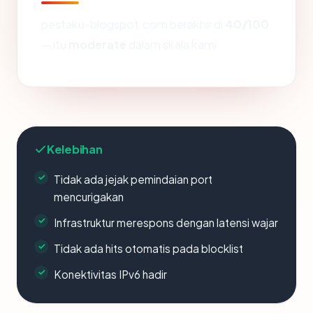
pestaku-blogspot.com berakhir di
40/100
— itu
moderate
dalam skala kami.
Kelebihan
Tidak ada jejak pemindaian port
mencurigakan
Infrastruktur merespons dengan latensi wajar
Tidak ada hits otomatis pada blocklist
Konektivitas IPv6 hadir