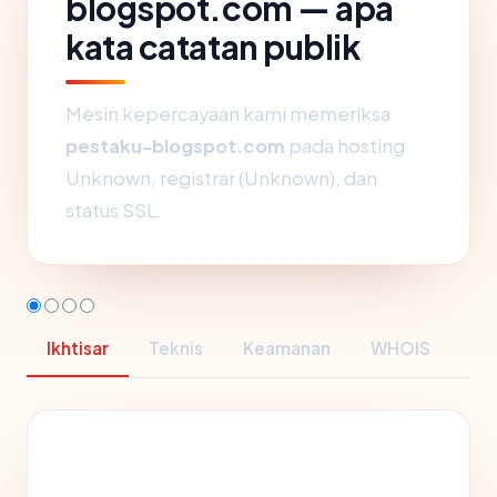
blogspot.com — apa
kata catatan publik
Mesin kepercayaan kami memeriksa
pestaku-blogspot.com
pada hosting
Unknown, registrar (Unknown), dan
status SSL.
Ikhtisar
Teknis
Keamanan
WHOIS