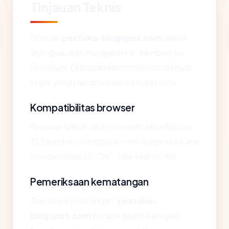
Tinjauan Teknis
Domain
pestaku-blogspot.com
dapat
dijangkau dan mengarah ke Unknown via
Unknown. Di bawah kami menelusuri sinyal-
sinyal yang paling relevan satu per satu.
Kompatibilitas browser
Browser umum akan menerima konfigurasi
TLS pestaku-blogspot.com jika probe kami
mengembalikan "OK". Nilai saat ini: No.
Pemeriksaan kematangan
Dari segi kematangan,
pestaku-
blogspot.com
berada dalam kategori