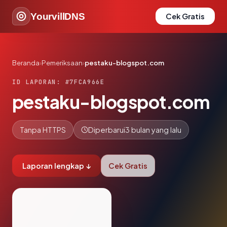
YourvillDNS
Cek Gratis
Beranda
›
Pemeriksaan
›
pestaku-blogspot.com
ID LAPORAN: #7FCA966E
pestaku-blogspot.com
Tanpa HTTPS
Diperbarui
3 bulan yang lalu
Laporan lengkap ↓
Cek Gratis