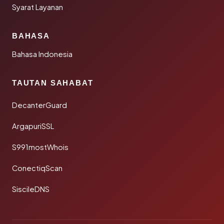
Syarat Layanan
BAHASA
Bahasa Indonesia
TAUTAN SAHABAT
DecanterGuard
ArgapuriSSL
S991mostWhois
ConectiqScan
SiscileDNS