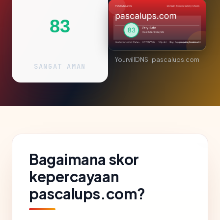
83
YourvillDNS · pascalups.com
SANGAT AMAN
Bagaimana skor
kepercayaan
pascalups.com?