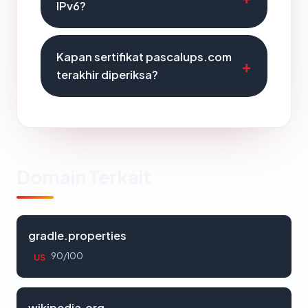
IPv6?
Kapan sertifikat pascalups.com
terakhir diperiksa?
Domain Terkait
gradle.properties
90/100
US
wikipedia.org