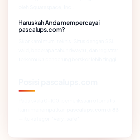
oleh Squarespace, Inc..
Haruskah Anda mempercayai
pascalups.com?
Skor kami murni teknis. Situs dengan SSL
valid, beberapa tahun riwayat, dan registrar
terkemuka cenderung berskor lebih tinggi.
Posisi pascalups.com
Pada skala 0-100, pemeriksaan otomatis
kami menempatkan
pascalups.com
di
83
— itu kategori "very_safe".