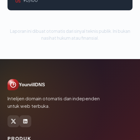
90/100
US
Laporan ini dibuat otomatis dari sinyal teknis publik. Ini bukan
nasihat hukum atau finansial.
YourvillDNS
Intelijen domain otomatis dan independen
untuk web terbuka.
PRODUK