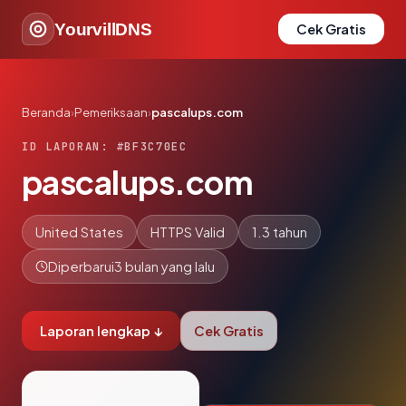
YourvillDNS
Cek Gratis
Beranda
›
Pemeriksaan
›
pascalups.com
ID LAPORAN: #BF3C70EC
pascalups.com
United States
HTTPS Valid
1.3 tahun
Diperbarui
3 bulan yang lalu
Laporan lengkap ↓
Cek Gratis