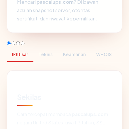
Mencari
pascalups.com
? Di bawah
adalah snapshot server, otoritas
sertifikat, dan riwayat kepemilikan.
Ikhtisar
Teknis
Keamanan
WHOIS
Sekilas
Cara tercepat membaca
pascalups.com
:
negara United States, usia 1.3 tahun, SSL