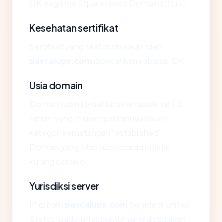
OK, registrar Squarespace Domains II LLC.
Kesehatan sertifikat
Sertifikat yang saat ini disajikan oleh
pascalups.com
dipecahkan sebagai: OK.
Usia domain
Domain telah terdaftar selama sekitar 1.3
tahun, yang menempatkannya dalam
kategori kematangan "established".
Domain yang lebih tua secara statistik
kurang berisiko.
Yurisdiksi server
IP di balik
pascalups.com
berada di United
States, pada infrastruktur yang disediakan