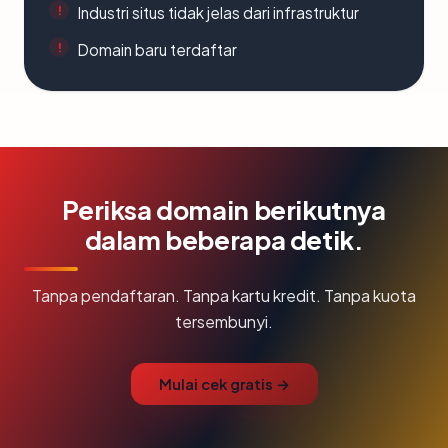
Industri situs tidak jelas dari infrastruktur
Domain baru terdaftar
Periksa domain berikutnya
dalam beberapa detik.
Tanpa pendaftaran. Tanpa kartu kredit. Tanpa kuota
tersembunyi.
Mulai cek gratis →