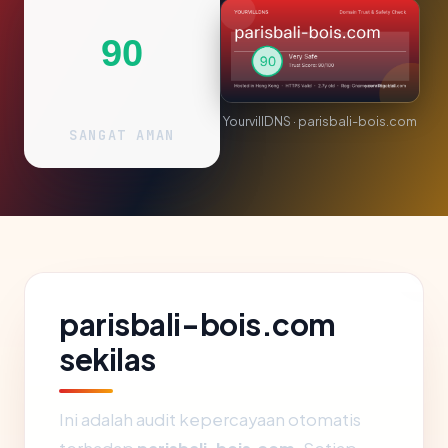
90
YourvillDNS · parisbali-bois.com
SANGAT AMAN
parisbali-bois.com
sekilas
Ini adalah audit kepercayaan otomatis