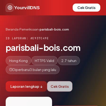
YourvillDNS
Cek Gratis
Beranda
›
Pemeriksaan
›
parisbali-bois.com
ID LAPORAN: #E937C49E
parisbali-bois.com
Hong Kong
HTTPS Valid
2.7 tahun
Diperbarui
3 bulan yang lalu
Laporan lengkap ↓
Cek Gratis