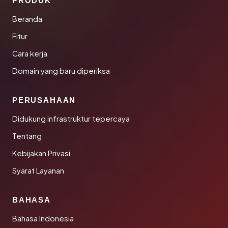
PRODUK
Beranda
Fitur
Cara kerja
Domain yang baru diperiksa
PERUSAHAAN
Didukung infrastruktur tepercaya
Tentang
Kebijakan Privasi
Syarat Layanan
BAHASA
Bahasa Indonesia