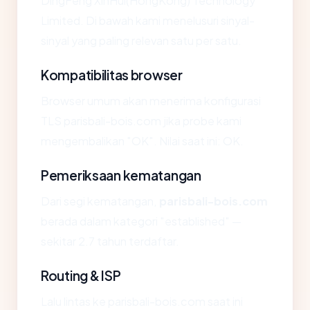
DingFeng XinHui(HongKong) Technology
Limited. Di bawah kami menelusuri sinyal-
sinyal yang paling relevan satu per satu.
Kompatibilitas browser
Browser umum akan menerima konfigurasi
TLS parisbali-bois.com jika probe kami
mengembalikan "OK". Nilai saat ini: OK.
Pemeriksaan kematangan
Dari segi kematangan,
parisbali-bois.com
berada dalam kategori "established" —
sekitar 2.7 tahun terdaftar.
Routing & ISP
Lalu lintas ke parisbali-bois.com saat ini