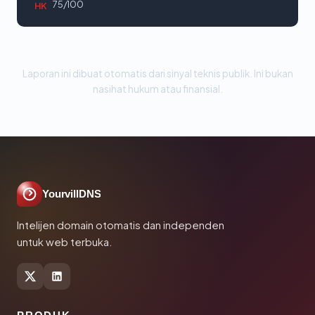
75/100
HK
Laporan ini dibuat otomatis dari sinyal teknis publik. Ini bukan
nasihat hukum atau finansial.
YourvillDNS
Intelijen domain otomatis dan independen
untuk web terbuka.