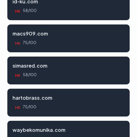
id-ku.com
58/100
HK
macs909.com
75/100
HK
simasred.com
58/100
HK
hartobrass.com
75/100
HK
waybekomunika.com