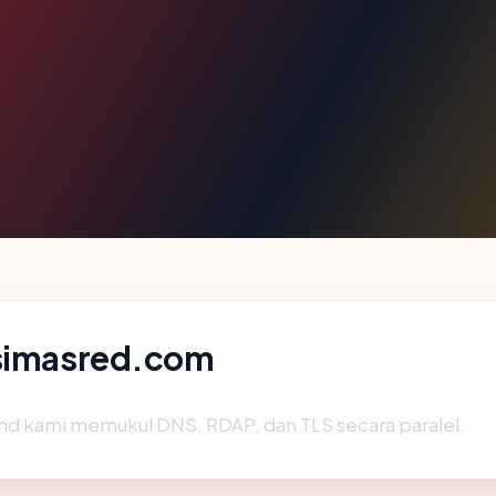
 simasred.com
nd kami memukul DNS, RDAP, dan TLS secara paralel.