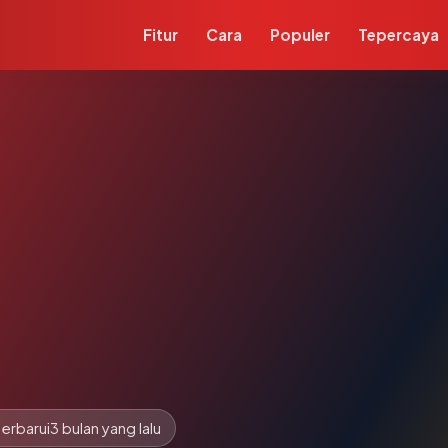
Fitur
Cara
Populer
Tepercaya
erbarui
3 bulan yang lalu