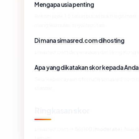
Mengapa usia penting
Rekam jejak 1.5 tahun bukan bukti legitimasi, 
mengakumulasi sinyal reputasi.
Di mana simasred.com dihosting
simasred.com dioperasikan dari Hong Kong vi
Apa yang dikatakan skor kepada Anda
Skor kepercayaan otomatis simasred.com men
standar.
Ringkasan skor
simasred.com → 58/100 (
moderate
). Nilai
terbaru.