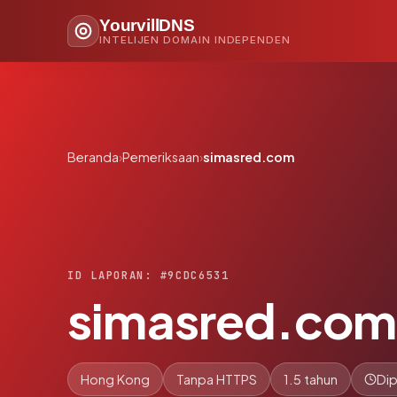
YourvillDNS
INTELIJEN DOMAIN INDEPENDEN
Beranda
›
Pemeriksaan
›
simasred.com
ID LAPORAN: #9CDC6531
simasred.com
Hong Kong
Tanpa HTTPS
1.5 tahun
Dip