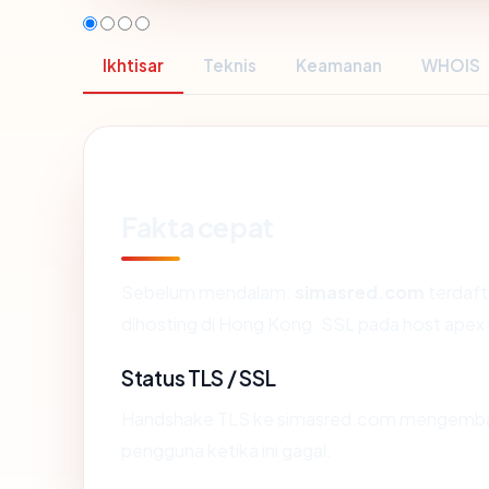
Ikhtisar
Teknis
Keamanan
WHOIS
Fakta cepat
Sebelum mendalam:
simasred.com
terdafta
dihosting di Hong Kong. SSL pada host ape
Status TLS / SSL
Handshake TLS ke simasred.com mengembal
pengguna ketika ini gagal.