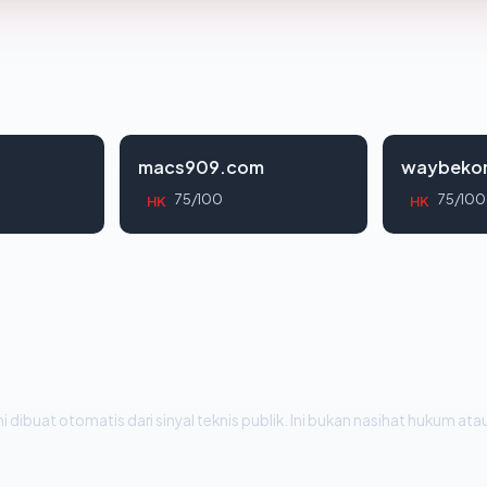
macs909.com
waybeko
75/100
75/100
HK
HK
i dibuat otomatis dari sinyal teknis publik. Ini bukan nasihat hukum atau