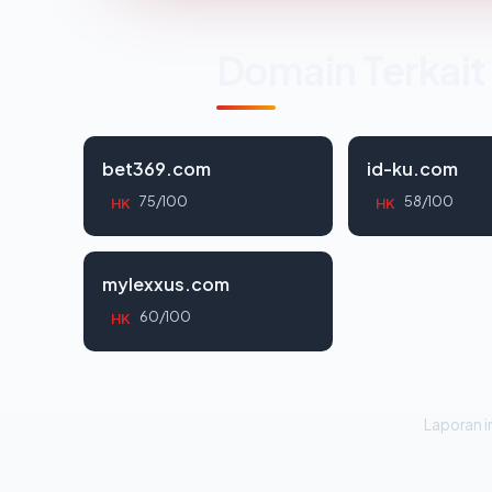
Domain Terkait
bet369.com
id-ku.com
75/100
58/100
HK
HK
mylexxus.com
60/100
HK
Laporan in