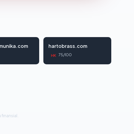
munika.com
hartobrass.com
75/100
HK
 finansial.