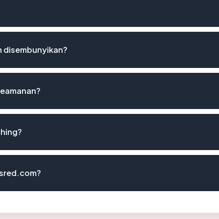
m disembunyikan?
 keamanan?
shing?
masred.com?