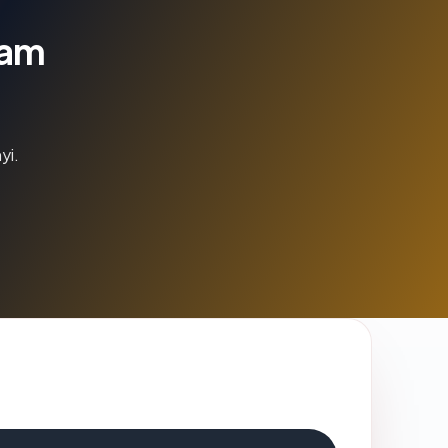
lam
yi.