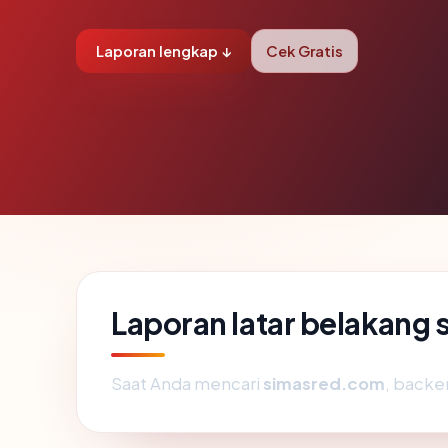
Laporan lengkap ↓
Cek Gratis
Laporan latar belakang
Saat Anda mencari
simasred.com
, backe