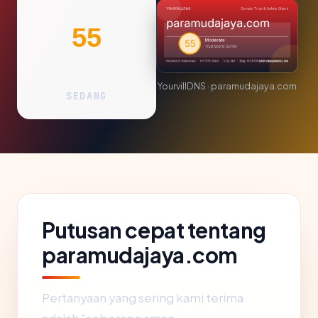
55
YourvillDNS · paramudajaya.com
SEDANG
Putusan cepat tentang
paramudajaya.com
Pertanyaan yang sering kami terima