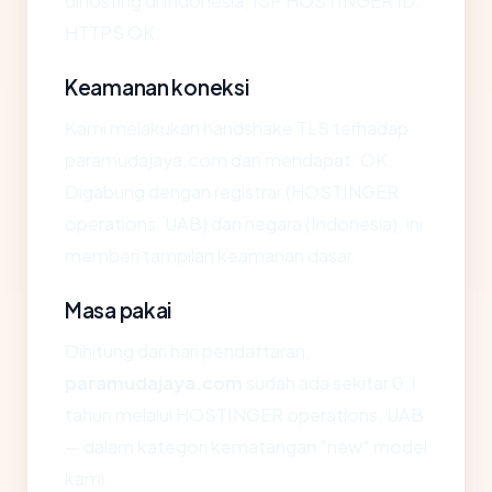
dihosting di Indonesia, ISP HOSTINGER ID,
HTTPS OK.
Keamanan koneksi
Kami melakukan handshake TLS terhadap
paramudajaya.com dan mendapat: OK.
Digabung dengan registrar (HOSTINGER
operations, UAB) dan negara (Indonesia), ini
memberi tampilan keamanan dasar.
Masa pakai
Dihitung dari hari pendaftaran,
paramudajaya.com
sudah ada sekitar 0.1
tahun melalui HOSTINGER operations, UAB
— dalam kategori kematangan "new" model
kami.