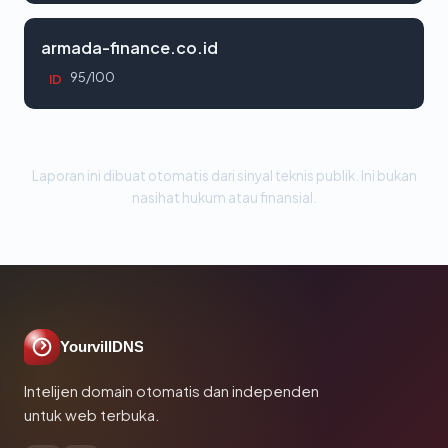
armada-finance.co.id
95/100
ID
Laporan ini dibuat otomatis dari sinyal teknis publik. Ini bukan
nasihat hukum atau finansial.
YourvillDNS
Intelijen domain otomatis dan independen
untuk web terbuka.