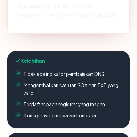
moderate
dengan skor
55/100
,
berdasarkan murni fakta infrastruktur publik.
Kelebihan
Tidak ada indikator pembajakan DNS
Mengembalikan catatan SOA dan TXT yang
valid
Terdaftar pada registrar yang mapan
Konfigurasi nameserver konsisten