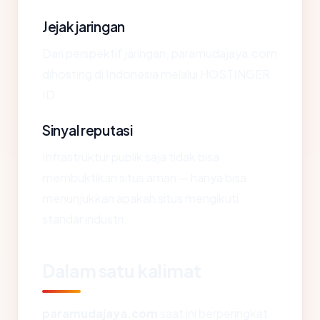
Jejak jaringan
Dari perspektif jaringan, paramudajaya.com
dihosting di Indonesia melalui HOSTINGER
ID.
Sinyal reputasi
Infrastruktur publik saja tidak bisa
membuktikan situs aman — hanya bisa
menunjukkan apakah situs mengikuti
standar industri.
Dalam satu kalimat
paramudajaya.com
saat ini berperingkat