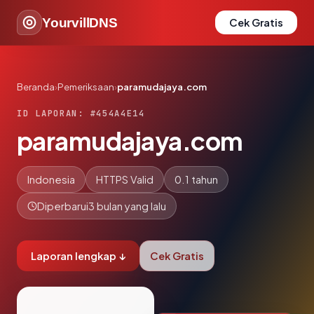
YourvillDNS
Cek Gratis
Beranda
›
Pemeriksaan
›
paramudajaya.com
ID LAPORAN: #454A4E14
paramudajaya.com
Indonesia
HTTPS Valid
0.1 tahun
Diperbarui
3 bulan yang lalu
Laporan lengkap ↓
Cek Gratis