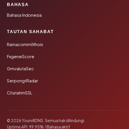
BAHASA
Bahasa Indonesia
TAUTAN SAHABAT
RamacommWhois
FxgeneScore
GmvalutaSec
SerpongtRadar
CitatahmSSL
© 2026 YourvillDNS. Semua hak dilindungi.
Uptime API: 99.95%
·
1 Bahasa aktif