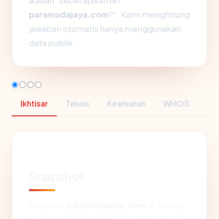
adalah "seberapa aman
paramudajaya.com
?". Kami menghitung
jawaban otomatis hanya menggunakan
data publik.
Ikhtisar
Teknis
Keamanan
WHOIS
Snapshot
Snapshot
paramudajaya.com
: 0.1 tahun,