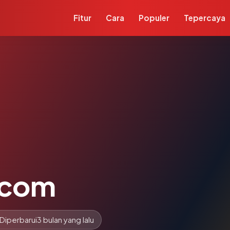
Fitur
Cara
Populer
Tepercaya
.com
Diperbarui
3 bulan yang lalu