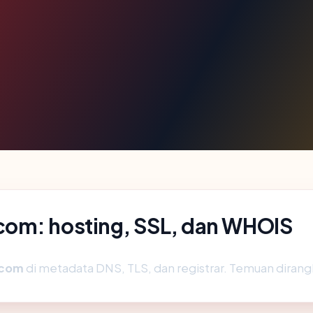
com: hosting, SSL, dan WHOIS
.com
di metadata DNS, TLS, dan registrar. Temuan diran