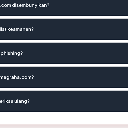
.com disembunyikan?
list keamanan?
 phishing?
aramagraha.com?
riksa ulang?