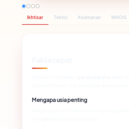
Ikhtisar
Teknis
Keamanan
WHOIS
Fakta cepat
Sebelum mendalam:
paramagraha.com
te
di United States. SSL pada host apex menge
Mengapa usia penting
Rekam jejak 22.4 tahun bukan bukti legitimasi
mengakumulasi sinyal reputasi.