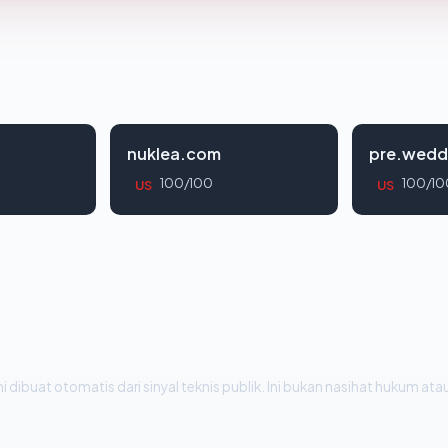
nuklea.com
pre.wedd
100/100
100/10
US
US
i dibuat otomatis dari sinyal teknis publik. Ini bukan nasihat hukum atau