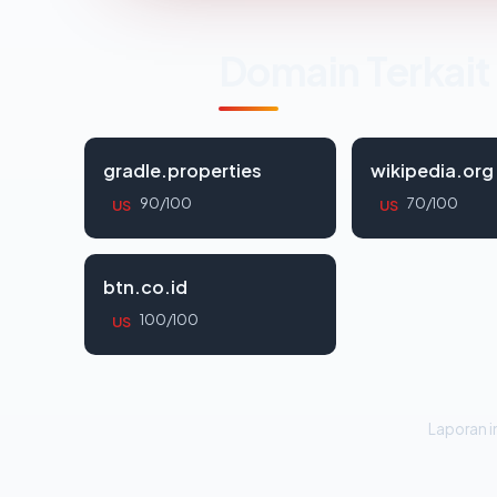
Domain Terkait
gradle.properties
wikipedia.org
90/100
70/100
US
US
btn.co.id
100/100
US
Laporan in