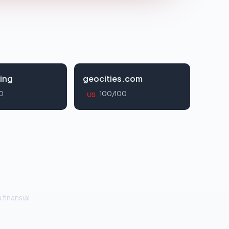
ing
geocities.com
0
100/100
US
 finansial.