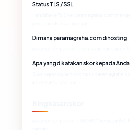
Status TLS / SSL
Handshake TLS ke paramagraha.com menge
pengguna ketika ini gagal.
Di mana paramagraha.com dihosting
paramagraha.com dioperasikan dari United S
Apa yang dikatakan skor kepada Anda
Skor kepercayaan otomatis paramagraha.co
infrastruktur standar.
Ringkasan skor
paramagraha.com → 100/100 (
very_safe
).
terbaru.