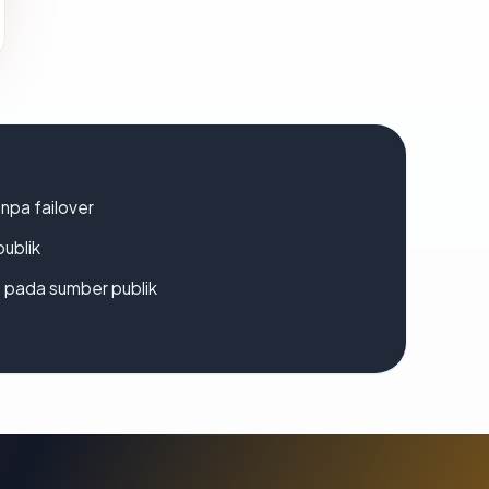
npa failover
publik
s pada sumber publik