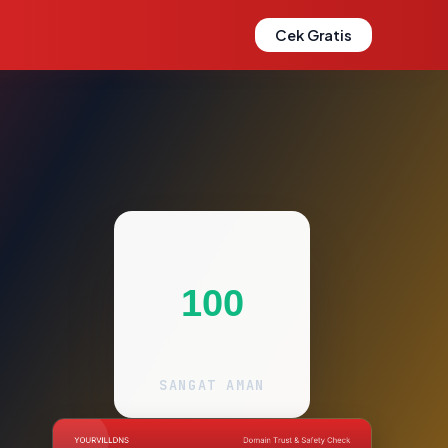
Cek Gratis
100
SANGAT AMAN