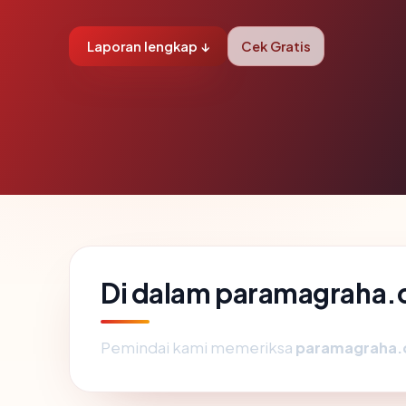
Laporan lengkap ↓
Cek Gratis
Di dalam paramagraha.
Pemindai kami memeriksa
paramagraha