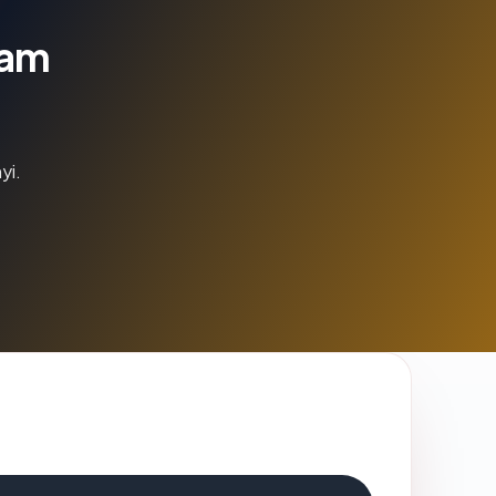
lam
yi.