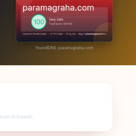
YourvillDNS · paramagraha.com
gkum di bawah.