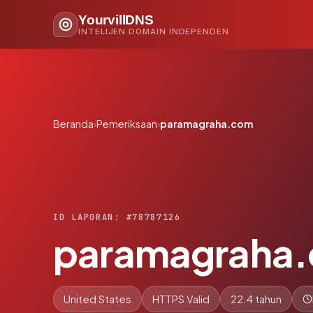
YourvillDNS
INTELIJEN DOMAIN INDEPENDEN
Beranda
›
Pemeriksaan
›
paramagraha.com
ID LAPORAN: #78787126
paramagraha
United States
HTTPS Valid
22.4 tahun