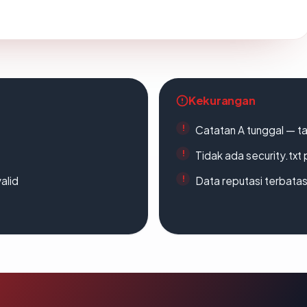
Kekurangan
Catatan A tunggal — ta
Tidak ada security.txt 
alid
Data reputasi terbata