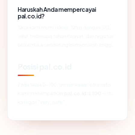
Haruskah Anda mempercayai
pal.co.id?
Skor kami murni teknis. Situs dengan SSL
valid, beberapa tahun riwayat, dan registrar
terkemuka cenderung berskor lebih tinggi.
Posisi pal.co.id
Pada skala 0-100, pemeriksaan otomatis
kami menempatkan
pal.co.id
di
100
— itu
kategori "very_safe".