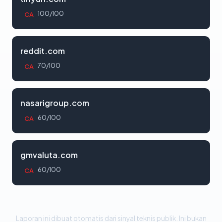
100/100
CA
reddit.com
70/100
CA
nasarigroup.com
60/100
CA
gmvaluta.com
60/100
CA
Laporan ini dibuat otomatis dari sinyal teknis publik. Ini bukan