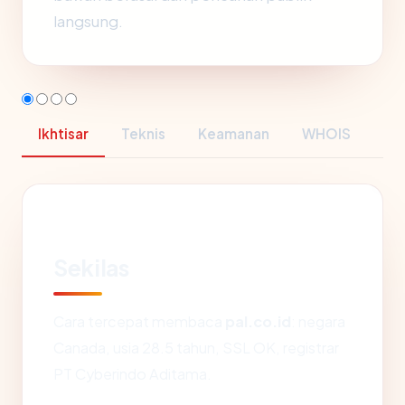
langsung.
Ikhtisar
Teknis
Keamanan
WHOIS
Sekilas
Cara tercepat membaca
pal.co.id
: negara
Canada, usia 28.5 tahun, SSL OK, registrar
PT Cyberindo Aditama.