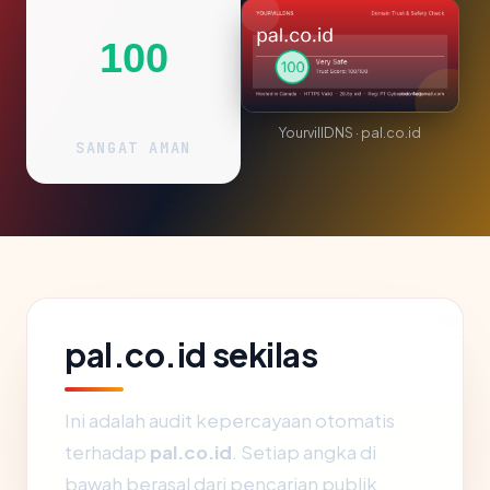
100
YourvillDNS · pal.co.id
SANGAT AMAN
pal.co.id sekilas
Ini adalah audit kepercayaan otomatis
terhadap
pal.co.id
. Setiap angka di
bawah berasal dari pencarian publik