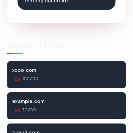
tentang pal.co.id?
Domain Terkait
xxoo.com
100/100
CA
example.com
70/100
CA
tinyurl.com