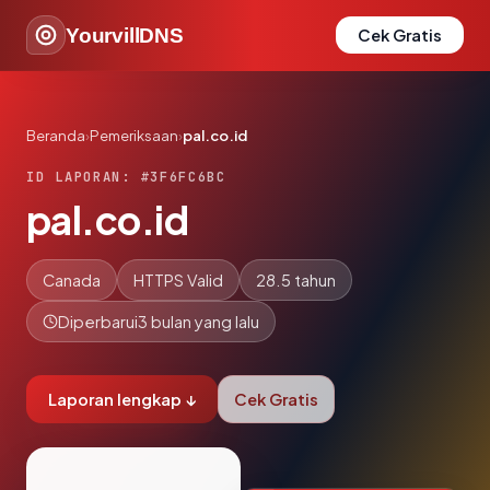
YourvillDNS
Cek Gratis
Beranda
›
Pemeriksaan
›
pal.co.id
ID LAPORAN: #3F6FC6BC
pal.co.id
Canada
HTTPS Valid
28.5 tahun
Diperbarui
3 bulan yang lalu
Laporan lengkap ↓
Cek Gratis