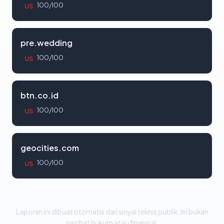
100/100
US
pre.wedding
100/100
US
btn.co.id
100/100
US
geocities.com
100/100
US
Laporan ini dibuat otomatis dari sinyal teknis publik. Ini bukan
nasihat hukum atau finansial.