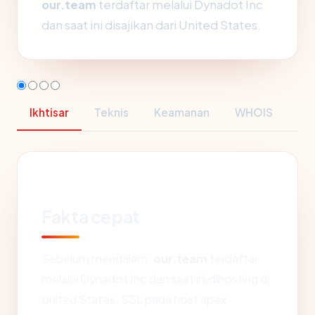
our.team
terdaftar melalui Dynadot Inc
dan saat ini disajikan dari United States.
Ikhtisar
Teknis
Keamanan
WHOIS
Fakta cepat
Sebelum mendalam:
our.team
terdaftar
melalui Dynadot Inc dan saat ini dihosting di
United States. SSL pada host apex