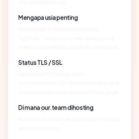
mengembalikan: OK.
Mengapa usia penting
Rekam jejak 8.6 tahun bukan bukti
legitimasi, tetapi berarti
our.team
punya
waktu untuk mengakumulasi sinyal reputasi.
Status TLS / SSL
Handshake TLS ke our.team
mengembalikan: OK. Browser modern akan
memperingatkan pengguna ketika ini gagal.
Di mana our.team dihosting
our.team dioperasikan dari United States via
Amazon.com, Inc..