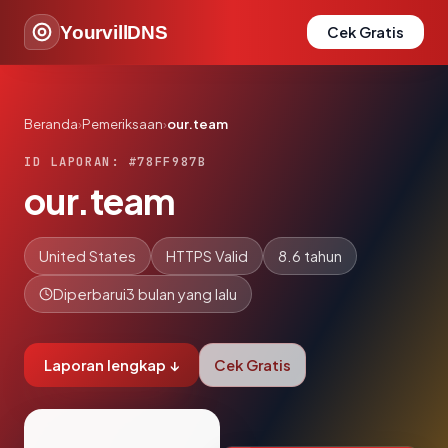
YourvillDNS
Cek Gratis
Beranda
›
Pemeriksaan
›
our.team
ID LAPORAN: #78FF987B
our.team
United States
HTTPS Valid
8.6 tahun
Diperbarui
3 bulan yang lalu
Laporan lengkap ↓
Cek Gratis