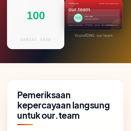
100
YourvillDNS · our.team
SANGAT AMAN
Pemeriksaan
kepercayaan langsung
untuk our.team