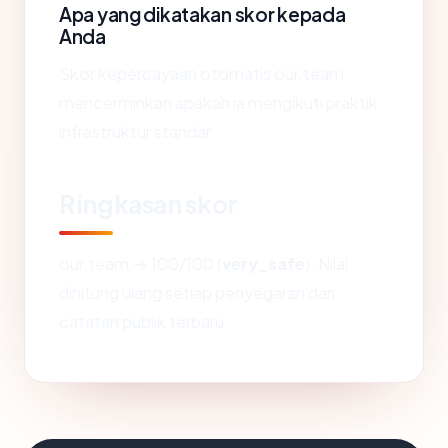
Apa yang dikatakan skor kepada
Anda
Skor kepercayaan otomatis our.team
mencerminkan apakah ia mengikuti praktik
infrastruktur standar.
Ringkasan skor
our.team → 100/100 (
very_safe
). Nilai
dihitung ulang setiap penyegaran dari
catatan publik terbaru.