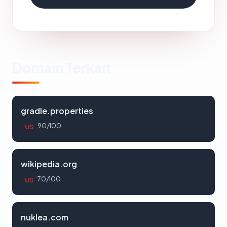
Domain Terkait
gradle.properties
90/100
US
wikipedia.org
70/100
US
nuklea.com