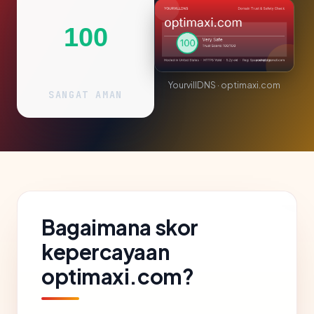
100
YourvillDNS · optimaxi.com
SANGAT AMAN
Bagaimana skor
kepercayaan
optimaxi.com?