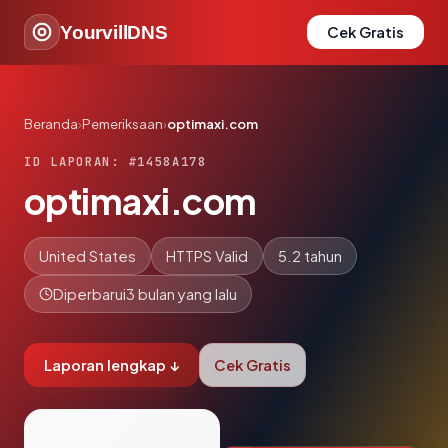
YourvillDNS
Cek Gratis
Beranda
›
Pemeriksaan
›
optimaxi.com
ID LAPORAN: #1458A178
optimaxi.com
United States
HTTPS Valid
5.2 tahun
Diperbarui
3 bulan yang lalu
Laporan lengkap ↓
Cek Gratis