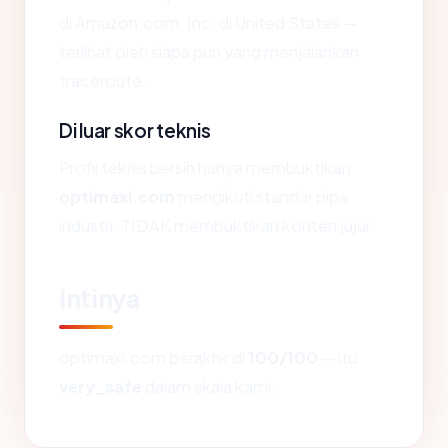
di Amazon.com, Inc. di United States —
terlihat oleh siapa pun yang menjalankan
traceroute.
Di luar skor teknis
Profil teknis bersih hanya membuktikan
optimaxi.com
mengikuti standar pipa
industri. TIDAK membuktikan konten jujur.
Intinya
optimaxi.com berakhir di
100/100
— itu
very_safe
dalam skala kami.