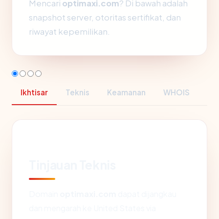
Mencari
optimaxi.com
? Di bawah adalah
snapshot server, otoritas sertifikat, dan
riwayat kepemilikan.
Ikhtisar
Teknis
Keamanan
WHOIS
Tinjauan Teknis
Domain
optimaxi.com
dapat dijangkau
dan mengarah ke United States via