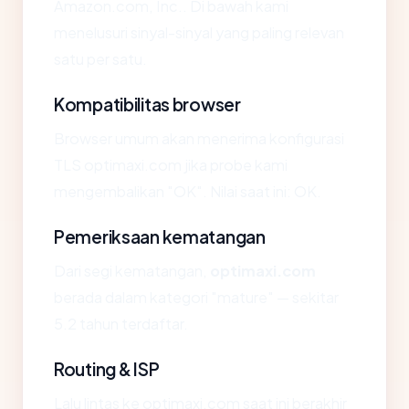
Amazon.com, Inc.. Di bawah kami
menelusuri sinyal-sinyal yang paling relevan
satu per satu.
Kompatibilitas browser
Browser umum akan menerima konfigurasi
TLS optimaxi.com jika probe kami
mengembalikan "OK". Nilai saat ini: OK.
Pemeriksaan kematangan
Dari segi kematangan,
optimaxi.com
berada dalam kategori "mature" — sekitar
5.2 tahun terdaftar.
Routing & ISP
Lalu lintas ke optimaxi.com saat ini berakhir