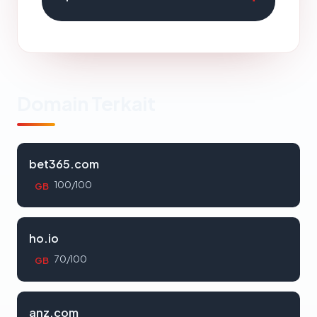
Domain Terkait
bet365.com
100/100
GB
ho.io
70/100
GB
anz.com