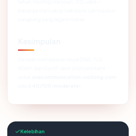
tahun, hosting Unknown, SSL valid —
biasanya mencakup baik bisnis sah maupun
cangkang yang diganti merek.
Kesimpulan
Setelah memadukan sinyal DNS, TLS,
RDAP, dan GeoIP, skor otomatis kami
untuk
onecommunication-notlong.com
ada di
40/100
(
moderate
).
Kelebihan