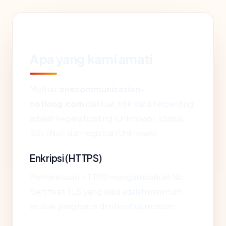
Apa yang kami amati
Melihat
onecommunication-
notlong.com
dari luar, titik data terpenting
adalah negara hosting (Unknown), status
SSL (No), dan registrar (Unknown).
Enkripsi (HTTPS)
Pemeriksaan HTTPS mengembalikan No.
Sertifikat TLS yang valid adalah minimum
mutlak yang harus dimiliki situs modern.