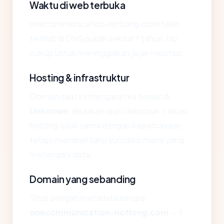
Waktu di web terbuka
onecommunication-notlong.com telah
terlihat di DNS publik sekitar ? tahun. Itu
cukup untuk meninggalkan jejak reputasi.
Hosting & infrastruktur
Domain saat ini mengarah ke server di
Unknown
, disajikan oleh Unknown. Lokasi
hosting tidak sama dengan kepercayaan,
tetapi memberi tahu yurisdiksi mana yang
menangani data.
Domain yang sebanding
Situs dengan metadata serupa
onecommunication-notlong.com
— ?