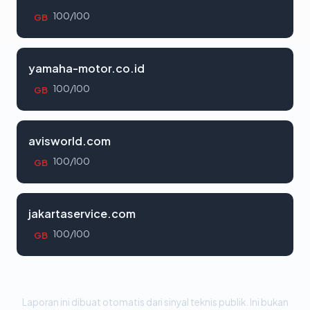
100/100
GB
yamaha-motor.co.id
100/100
GB
avisworld.com
100/100
GB
jakartaservice.com
100/100
GB
Laporan ini dibuat otomatis dari sinyal teknis publik. Ini bukan