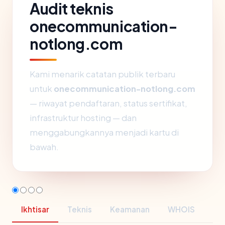
Audit teknis
onecommunication-
notlong.com
Kami menarik catatan publik terbaru
untuk
onecommunication-notlong.com
— riwayat pendaftaran, status sertifikat,
infrastruktur hosting — dan
menggabungkannya menjadi kartu di
bawah.
Ikhtisar
Teknis
Keamanan
WHOIS