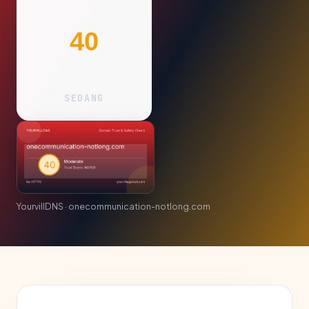
40
SEDANG
YourvillDNS · onecommunication-notlong.com