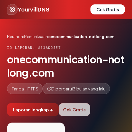
YourvillDNS
Cek Gratis
Beranda
›
Pemeriksaan
›
onecommunication-notlong.com
ID LAPORAN: #61ACD3E7
onecommunication-not
long.com
Tanpa HTTPS
Diperbarui
3 bulan yang lalu
Laporan lengkap ↓
Cek Gratis