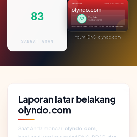
83
YourvillDNS · olyndo.com
SANGAT AMAN
Laporan latar belakang
olyndo.com
Saat Anda mencari
olyndo.com
,