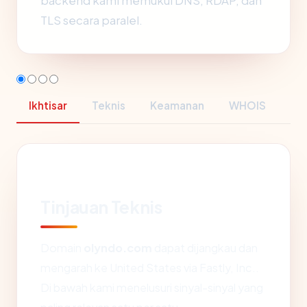
backend kami memukul DNS, RDAP, dan
TLS secara paralel.
Ikhtisar
Teknis
Keamanan
WHOIS
Tinjauan Teknis
Domain
olyndo.com
dapat dijangkau dan
mengarah ke United States via Fastly, Inc..
Di bawah kami menelusuri sinyal-sinyal yang