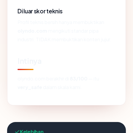
Di luar skor teknis
Profil teknis bersih hanya membuktikan
olyndo.com
mengikuti standar pipa
industri. TIDAK membuktikan konten jujur.
Intinya
olyndo.com berakhir di
83/100
— itu
very_safe
dalam skala kami.
Kelebihan