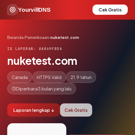
YourvillDNS
Cek Gratis
Beranda
›
Pemeriksaan
›
nuketest.com
ID LAPORAN: #A869FB5A
nuketest.com
Canada
HTTPS Valid
21.9 tahun
Diperbarui
3 bulan yang lalu
Laporan lengkap ↓
Cek Gratis