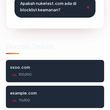
Apakah nuketest.com ada di
blocklist keamanan?
Domain Terkait
xxoo.com
100/100
CA
example.com
70/100
CA