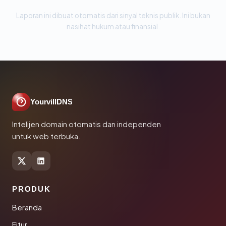
Laporan ini dibuat otomatis dari sinyal teknis publik. Ini bukan
nasihat hukum atau finansial.
YourvillDNS
Intelijen domain otomatis dan independen
untuk web terbuka.
PRODUK
Beranda
Fitur