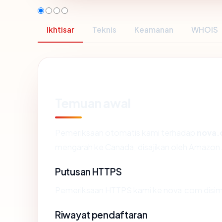
Ikhtisar
Teknis
Keamanan
WHOIS
Temuan awal
Pemeriksaan otomatis kami terhadap
nova
mengarah ke Canada, disajikan oleh Amazo
Putusan HTTPS
Pemeriksaan HTTPS kami ke nova.com disim
Riwayat pendaftaran