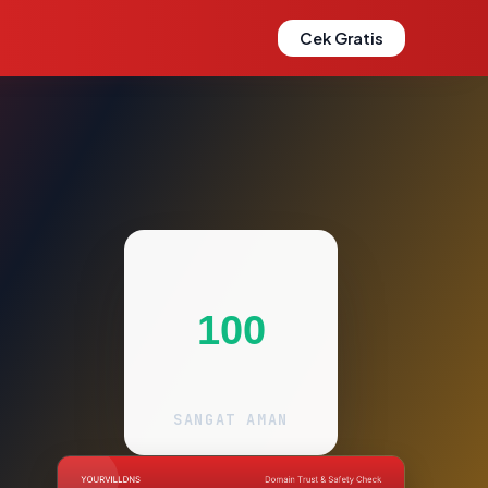
Cek Gratis
100
SANGAT AMAN