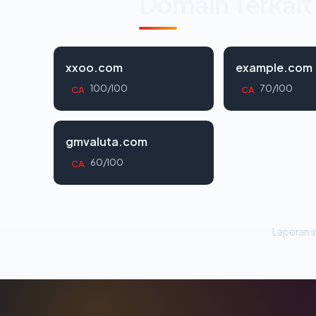
Domain Terkait
xxoo.com
example.com
100/100
70/100
CA
CA
gmvaluta.com
60/100
CA
Laporan in