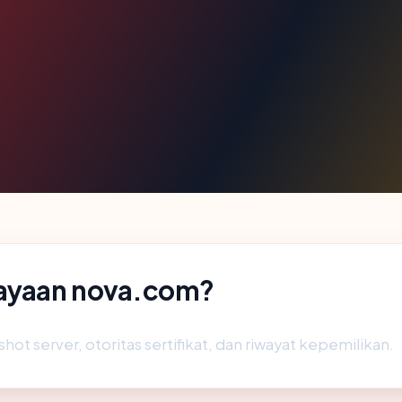
ayaan nova.com?
hot server, otoritas sertifikat, dan riwayat kepemilikan.