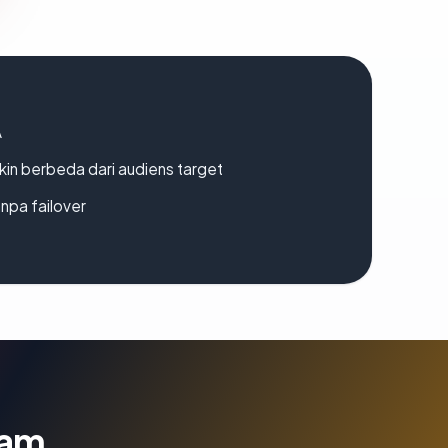
A
gkin berbeda dari audiens target
npa failover
lam