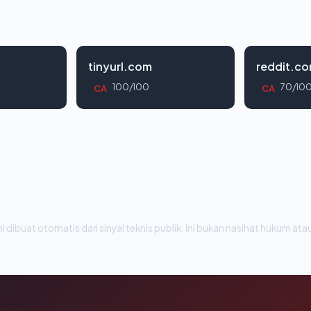
tinyurl.com
reddit.c
100/100
70/10
CA
CA
i dibuat otomatis dari sinyal teknis publik. Ini bukan nasihat hukum atau