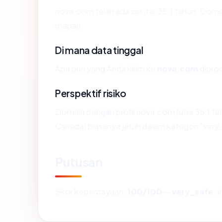
nova.com telah ada sekitar 35.1 tahun. Doma
mapan.
Di mana data tinggal
Apa pun yang Anda kirim ke
nova.com
dipros
Perspektif risiko
Domain dengan profil nova.com (usia 35.1 t
Canada) biasanya jatuh dalam kategori "very
Putusan
Skor kepercayaan:
100/100
—
very_safe
. 