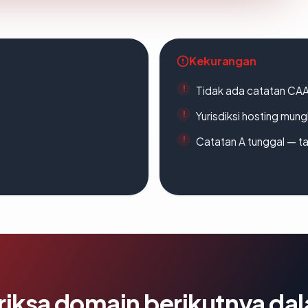
Kekurangan
Tidak ada catatan CA
Yurisdiksi hosting mun
Catatan A tunggal — ta
riksa domain berikutnya da