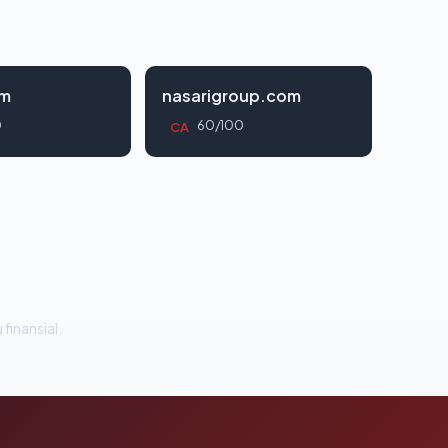
om
nasarigroup.com
0
60/100
CA
 finansial.