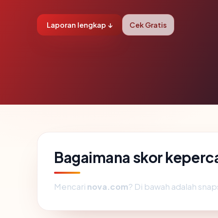
Laporan lengkap ↓
Cek Gratis
Bagaimana skor keperc
Mencari
nova.com
? Di bawah adalah snaps