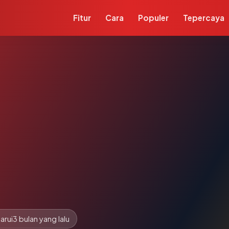
Fitur
Cara
Populer
Tepercaya
arui
3 bulan yang lalu