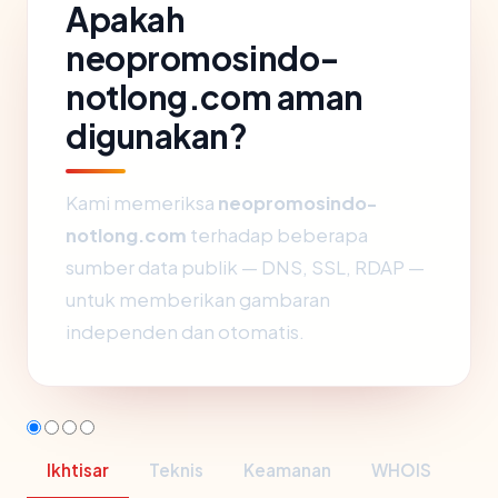
Apakah
neopromosindo-
notlong.com aman
digunakan?
Kami memeriksa
neopromosindo-
notlong.com
terhadap beberapa
sumber data publik — DNS, SSL, RDAP —
untuk memberikan gambaran
independen dan otomatis.
Ikhtisar
Teknis
Keamanan
WHOIS