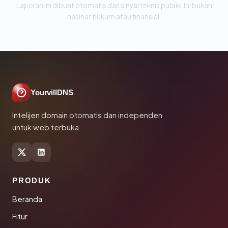
Laporan ini dibuat otomatis dari sinyal teknis publik. Ini bukan
nasihat hukum atau finansial.
YourvillDNS
Intelijen domain otomatis dan independen
untuk web terbuka.
PRODUK
Beranda
Fitur