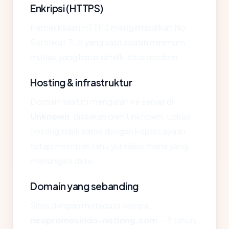
Enkripsi (HTTPS)
Pemeriksaan HTTPS mengembalikan No.
Sertifikat TLS yang valid adalah minimum
mutlak yang harus dimiliki situs modern.
Hosting & infrastruktur
Domain saat ini mengarah ke server di
Unknown
, disajikan oleh Unknown. Lokasi
hosting tidak sama dengan kepercayaan,
tetapi memberi tahu yurisdiksi mana yang
menangani data.
Domain yang sebanding
Situs dengan metadata serupa
neopromosindo-notlong.com
— ? tahun,