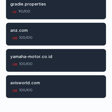
gradle.properties
90/100
US
anz.com
100/100
GB
yamaha-motor.co.id
100/100
GB
avisworld.com
100/100
GB