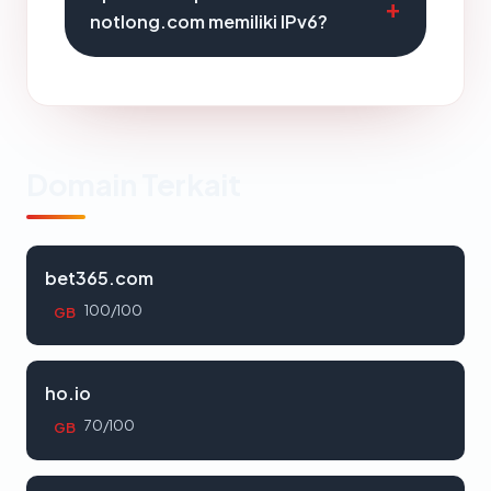
notlong.com memiliki IPv6?
Domain Terkait
bet365.com
100/100
GB
ho.io
70/100
GB