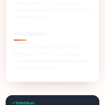
hosting Unknown, SSL valid — biasanya
mencakup baik bisnis sah maupun cangkang
yang diganti merek.
Kesimpulan
Setelah memadukan sinyal DNS, TLS,
RDAP, dan GeoIP, skor otomatis kami
untuk
neopromosindo-notlong.com
ada
di
40/100
(
moderate
).
Kelebihan