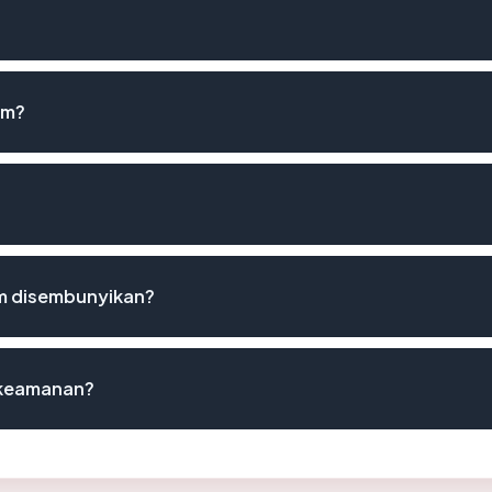
om?
m disembunyikan?
t keamanan?