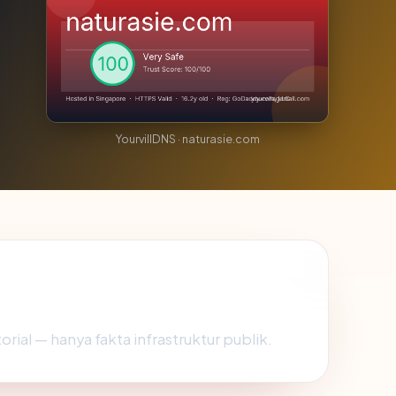
YourvillDNS · naturasie.com
orial — hanya fakta infrastruktur publik.