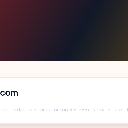
e.com
atis dan langsung untuk
naturasie.com
. Tanpa input edit