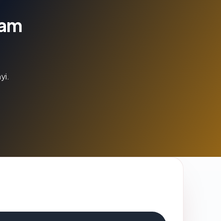
lam
yi.