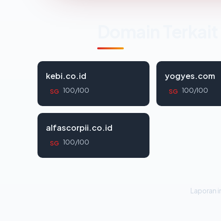
Domain Terkait
kebi.co.id
yogyes.com
100/100
100/100
SG
SG
alfascorpii.co.id
100/100
SG
Laporan in