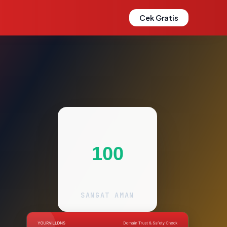
Cek Gratis
100
SANGAT AMAN