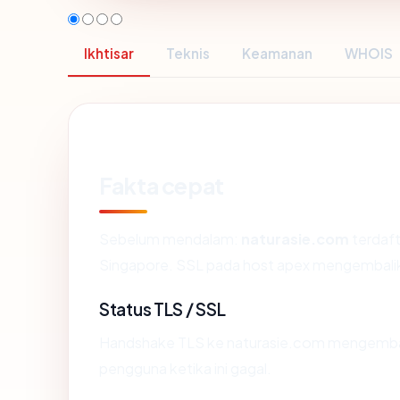
Ikhtisar
Teknis
Keamanan
WHOIS
Fakta cepat
Sebelum mendalam:
naturasie.com
terdaft
Singapore. SSL pada host apex mengembali
Status TLS / SSL
Handshake TLS ke naturasie.com mengemba
pengguna ketika ini gagal.