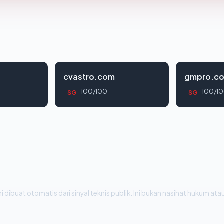
cvastro.com
gmpro.co
100/100
100/1
SG
SG
i dibuat otomatis dari sinyal teknis publik. Ini bukan nasihat hukum atau