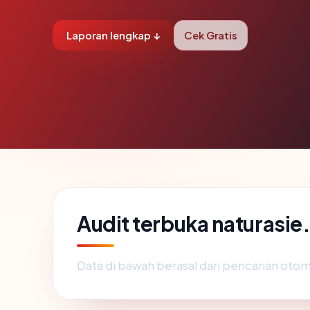
Laporan lengkap ↓
Cek Gratis
Audit terbuka naturasi
Data di bawah berasal dari pencarian otom