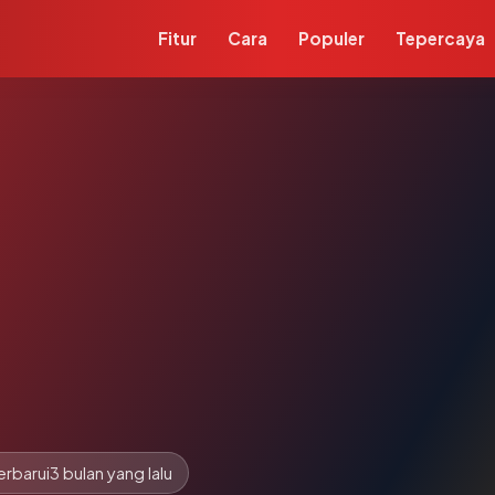
Fitur
Cara
Populer
Tepercaya
m
erbarui
3 bulan yang lalu