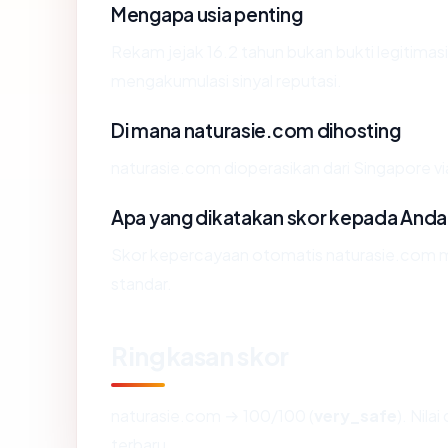
Mengapa usia penting
Rekam jejak 16.2 tahun bukan bukti legitimasi,
mengakumulasi sinyal reputasi.
Di mana naturasie.com dihosting
naturasie.com dioperasikan dari Singapore v
Apa yang dikatakan skor kepada Anda
Skor kepercayaan otomatis naturasie.com me
standar.
Ringkasan skor
naturasie.com → 100/100 (
very_safe
). Nila
terbaru.