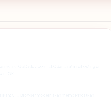
ar melalui GoDaddy.com, LLC dan saat ini dihosting di
kan: OK.
likan: OK. Browser modern akan memperingatkan