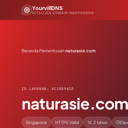
YourvillDNS
INTELIJEN DOMAIN INDEPENDEN
Beranda
›
Pemeriksaan
›
naturasie.com
ID LAPORAN: #C18D9A3D
naturasie.co
Singapore
HTTPS Valid
16.2 tahun
Dip