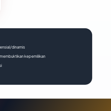
densial/dinamis
ak membuktikan kepemilikan
si