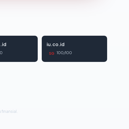
.id
iu.co.id
00
100/100
SG
 finansial.