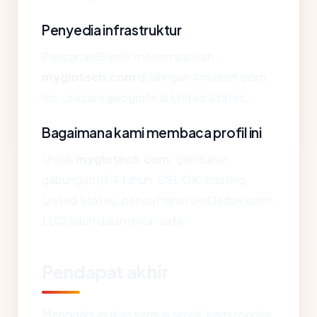
Penyedia infrastruktur
Pencarian GeoIP menempatkan
myglotech.com
di jaringan Amazon.com,
Inc., secara geografis di United States.
Bagaimana kami membaca profil ini
Untuk
myglotech.com
, gambaran
gabungan (0.4 tahun, SSL OK, hosting
United States, pendaftaran GoDaddy.com,
LLC) jatuh dalam pita "safe".
Pendapat akhir
Menggabungkan semua sinyal, kami menilai