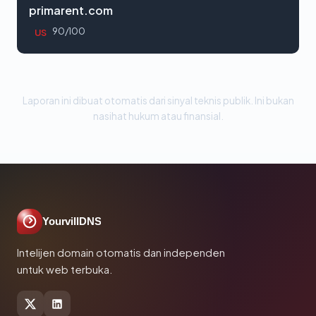
primarent.com
90/100
US
Laporan ini dibuat otomatis dari sinyal teknis publik. Ini bukan
nasihat hukum atau finansial.
YourvillDNS
Intelijen domain otomatis dan independen
untuk web terbuka.