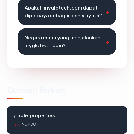
Apakah myglotech.com dapat
dipercaya sebagai bisnis nyata?
Negara mana yang menjalankan
myglotech.com?
Domain Terkait
gradle.properties
90/100
US