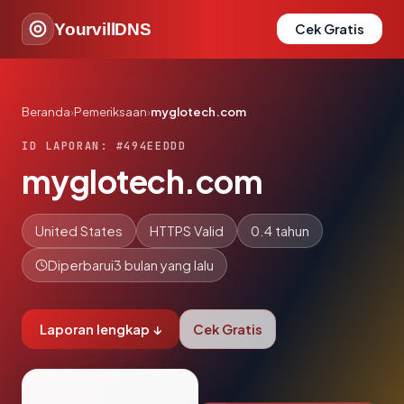
YourvillDNS
Cek Gratis
Beranda
›
Pemeriksaan
›
myglotech.com
ID LAPORAN: #494EEDDD
myglotech.com
United States
HTTPS Valid
0.4 tahun
Diperbarui
3 bulan yang lalu
Laporan lengkap ↓
Cek Gratis