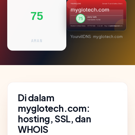
75
YourvillDNS · myglotech.com
AMAN
Di dalam
myglotech.com:
hosting, SSL, dan
WHOIS