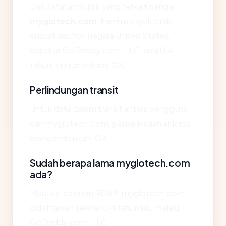
Dari catatan publik yang terkait dengan
myglotech.com
, kami mengekstrak
empat anchor: negara United States,
registrar GoDaddy.com, LLC, usia 0.4
tahun, status enkripsi OK.
Perlindungan transit
Untuk data dalam transit antara pengguna
dan myglotech.com, pemeriksaan enkripsi
mengembalikan: OK.
Sudah berapa lama myglotech.com
ada?
Menurut catatan RDAP, myglotech.com
didaftarkan sekitar 0.4 tahun lalu melalui
GoDaddy.com, LLC.