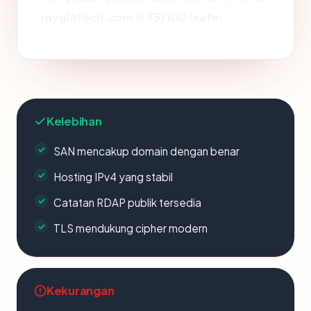
myglotech.com
di
75/100
(
safe
).
Kelebihan
SAN mencakup domain dengan benar
Hosting IPv4 yang stabil
Catatan RDAP publik tersedia
TLS mendukung cipher modern
Kekurangan