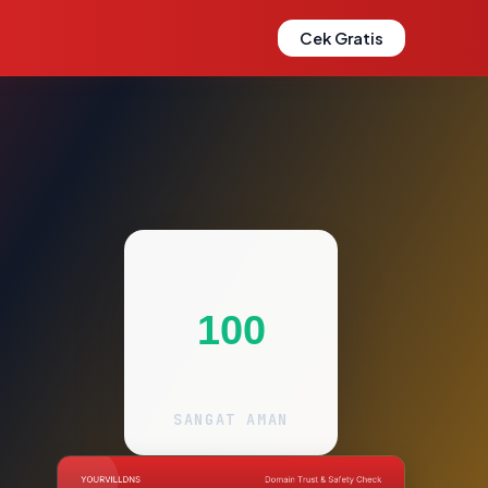
Cek Gratis
100
SANGAT AMAN