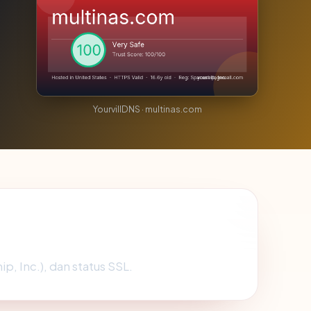
YourvillDNS · multinas.com
p, Inc.), dan status SSL.