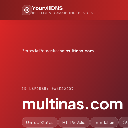
YourvillDNS
INTELIJEN DOMAIN INDEPENDEN
Beranda
›
Pemeriksaan
›
multinas.com
ID LAPORAN: #A4E82C07
multinas.com
United States
HTTPS Valid
16.6 tahun