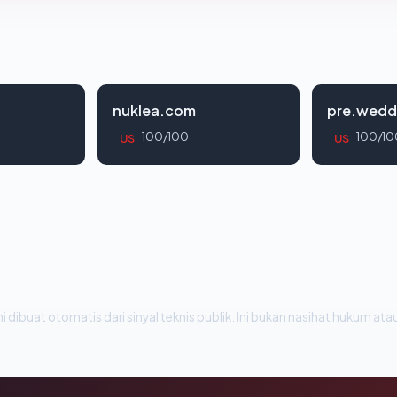
nuklea.com
pre.wedd
100/100
100/10
US
US
i dibuat otomatis dari sinyal teknis publik. Ini bukan nasihat hukum atau