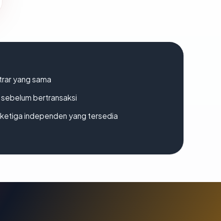
strar yang sama
en sebelum bertransaksi
k ketiga independen yang tersedia