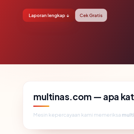
Laporan lengkap ↓
Cek Gratis
multinas.com — apa kat
Mesin kepercayaan kami memeriksa
mult