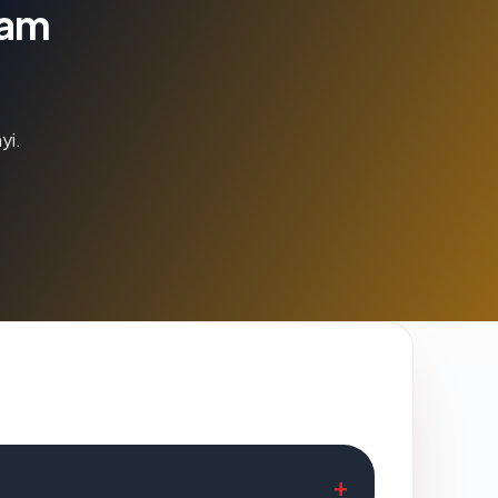
lam
yi.