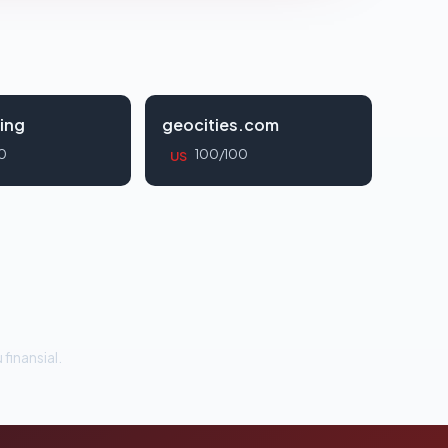
ing
geocities.com
0
100/100
US
 finansial.