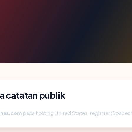
a catatan publik
inas.com
pada hosting United States, registrar (Spaceshi