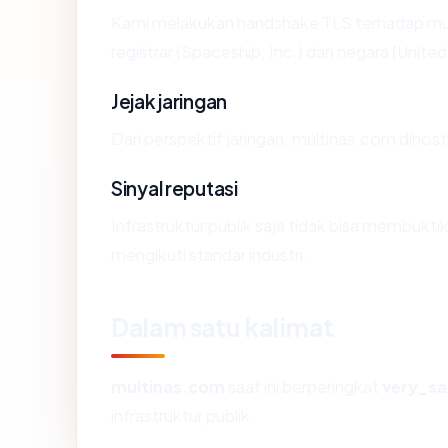
Kami melakukan handshake TLS terhadap mu
registrar (Spaceship, Inc.) dan negara (Unite
Jejak jaringan
Dari perspektif jaringan, multinas.com dihos
Sinyal reputasi
Infrastruktur publik saja tidak bisa membukt
mengikuti standar industri.
Dalam satu kalimat
multinas.com
saat ini berperingkat
very_sa
infrastruktur publik.