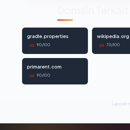
Domain Terkait
gradle.properties
wikipedia.org
90/100
70/100
US
US
primarent.com
90/100
US
Laporan in