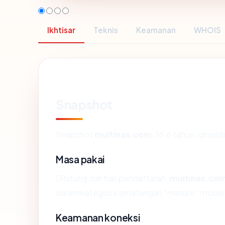
Ikhtisar
Teknis
Keamanan
WHOIS
Snapshot
Snapshot
multinas.com
: 16.6 tahun, diho
Masa pakai
Dihitung dari hari pendaftaran,
multinas.co
dalam kategori kematangan "mature" model
Keamanan koneksi