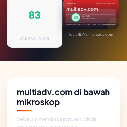
83
YourvillDNS · multiadv.com
SANGAT AMAN
multiadv.com di bawah
mikroskop
Sebelum membaca putusan, pindai