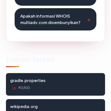
Apakah informasi WHOIS
multiadv.com disembunyikan?
Domain Terkait
gradle.properties
90/100
US
wikipedia.org