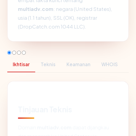
empat fakta kunci tentang
multiadv.com
: negara (United States),
usia (1.1 tahun), SSL (OK), registrar
(DropCatch.com 1044 LLC).
Ikhtisar
Teknis
Keamanan
WHOIS
Tinjauan Teknis
Domain
multiadv.com
dapat dijangkau