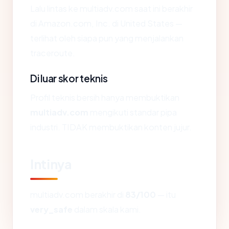
Lalu lintas ke multiadv.com saat ini berakhir
di Amazon.com, Inc. di United States —
terlihat oleh siapa pun yang menjalankan
traceroute.
Di luar skor teknis
Profil teknis bersih hanya membuktikan
multiadv.com
mengikuti standar pipa
industri. TIDAK membuktikan konten jujur.
Intinya
multiadv.com berakhir di
83/100
— itu
very_safe
dalam skala kami.