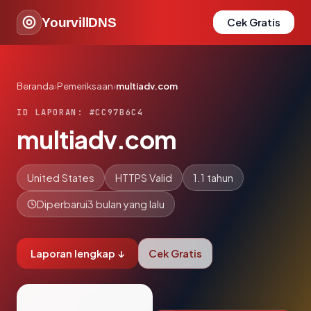
YourvillDNS
Cek Gratis
Beranda
›
Pemeriksaan
›
multiadv.com
ID LAPORAN: #CC97B6C4
multiadv.com
United States
HTTPS Valid
1.1 tahun
Diperbarui
3 bulan yang lalu
Laporan lengkap ↓
Cek Gratis