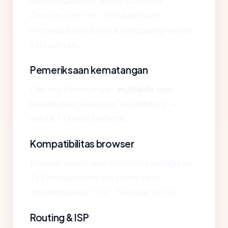
dan mengarah ke United States via
Amazon.com, Inc.. Di bawah kami
menelusuri sinyal-sinyal yang paling relevan
satu per satu.
Pemeriksaan kematangan
Dari segi kematangan,
multiadv.com
berada dalam kategori "established" —
sekitar 1.1 tahun terdaftar.
Kompatibilitas browser
Browser umum akan menerima konfigurasi
TLS multiadv.com jika probe kami
mengembalikan "OK". Nilai saat ini: OK.
Routing & ISP