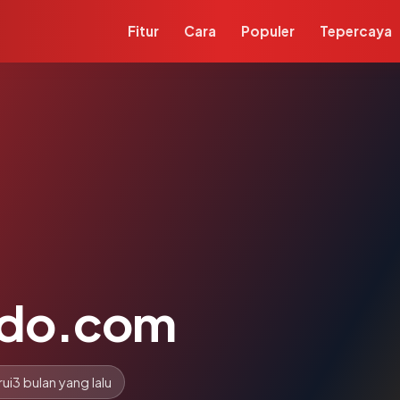
Fitur
Cara
Populer
Tepercaya
ndo.com
ui
3 bulan yang lalu