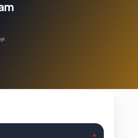
lam
yi.