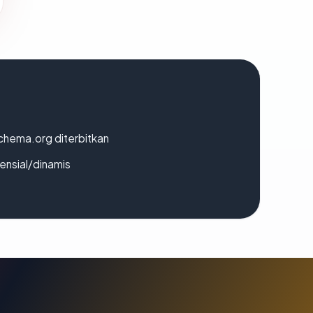
chema.org diterbitkan
densial/dinamis