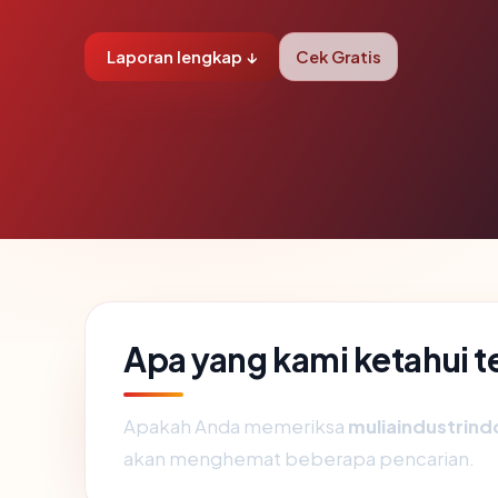
Laporan lengkap ↓
Cek Gratis
Apa yang kami ketahui 
Apakah Anda memeriksa
muliaindustrin
akan menghemat beberapa pencarian.