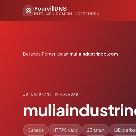
YourvillDNS
INTELIJEN DOMAIN INDEPENDEN
Beranda
›
Pemeriksaan
›
muliaindustrindo.com
ID LAPORAN: #F43660AB
muliaindustri
Canada
HTTPS Valid
25 tahun
Diperbar