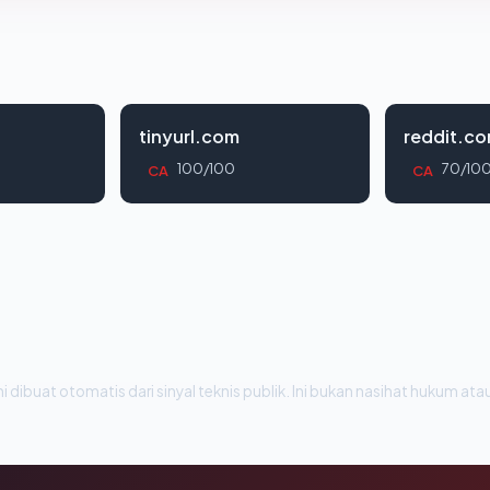
tinyurl.com
reddit.c
100/100
70/10
CA
CA
i dibuat otomatis dari sinyal teknis publik. Ini bukan nasihat hukum atau