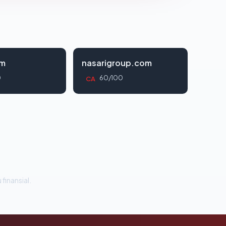
om
nasarigroup.com
0
60/100
CA
 finansial.