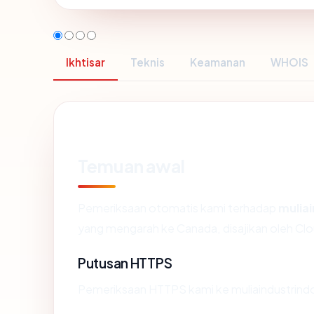
Ikhtisar
Teknis
Keamanan
WHOIS
Temuan awal
Pemeriksaan otomatis kami terhadap
mulia
yang mengarah ke Canada, disajikan oleh Cl
Putusan HTTPS
Pemeriksaan HTTPS kami ke muliaindustrind