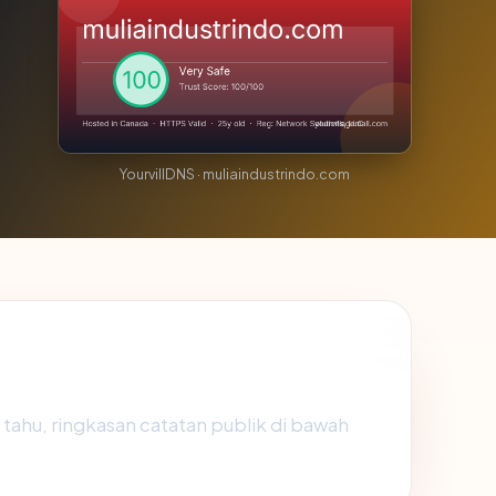
YourvillDNS · muliaindustrindo.com
n tahu, ringkasan catatan publik di bawah