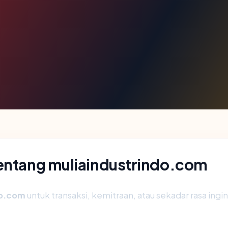
tentang muliaindustrindo.com
do.com
untuk transaksi, kemitraan, atau sekadar rasa ingi