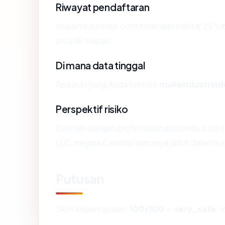
Riwayat pendaftaran
muliaindustrindo.com telah ada sekitar 25 t
proyek mapan.
Di mana data tinggal
Apa pun yang Anda kirim ke
muliaindustrin
Perspektif risiko
Domain dengan profil muliaindustrindo.com (
LLC, negara Canada) biasanya jatuh dalam ka
Putusan
Skor kepercayaan:
100/100
—
very_safe
. 