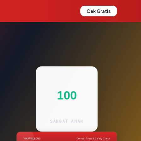
Cek Gratis
100
SANGAT AMAN