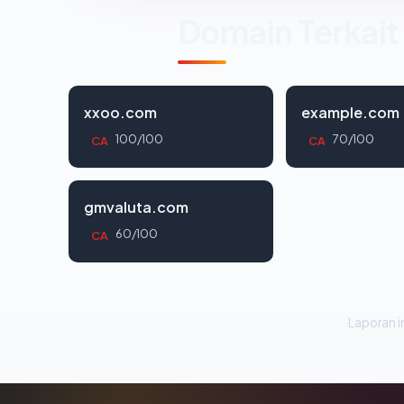
Domain Terkait
xxoo.com
example.com
100/100
70/100
CA
CA
gmvaluta.com
60/100
CA
Laporan in