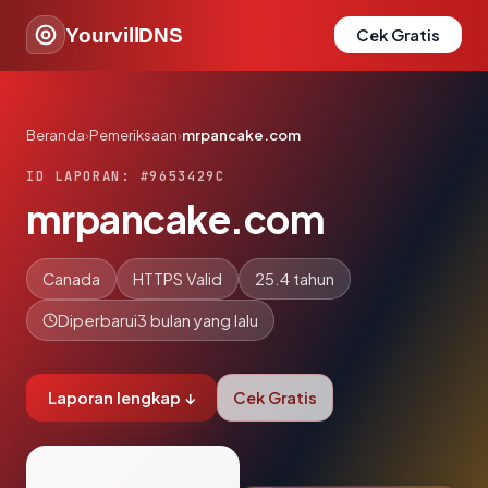
YourvillDNS
Cek Gratis
Beranda
›
Pemeriksaan
›
mrpancake.com
ID LAPORAN: #9653429C
mrpancake.com
Canada
HTTPS Valid
25.4 tahun
Diperbarui
3 bulan yang lalu
Laporan lengkap ↓
Cek Gratis