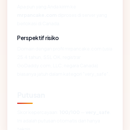
Apa pun yang Anda kirim ke
mrpancake.com
diproses di server yang
berlokasi di Canada.
Perspektif risiko
Domain dengan profil mrpancake.com (usia
25.4 tahun, SSL OK, registrar
GoDaddy.com, LLC, negara Canada)
biasanya jatuh dalam kategori "very_safe".
Putusan
Skor kepercayaan:
100/100
—
very_safe
.
Ini adalah putusan otomatis dan hanya
teknis.