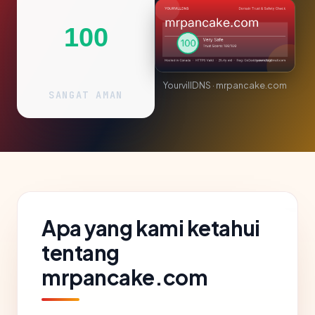
100
YourvillDNS · mrpancake.com
SANGAT AMAN
Apa yang kami ketahui
tentang
mrpancake.com