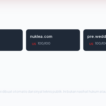
nuklea.com
pre.wedd
100/100
100/10
US
US
i dibuat otomatis dari sinyal teknis publik. Ini bukan nasihat hukum atau