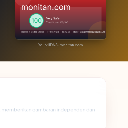
YourvillDNS · monitan.com
uk memberikan gambaran independen dan