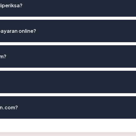
diperiksa?
ayaran online?
om?
an.com?