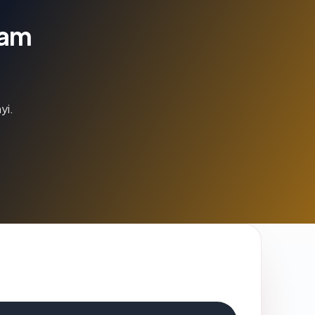
lam
yi.