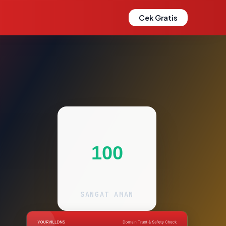
Cek Gratis
100
SANGAT AMAN