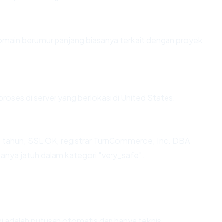
Domain berumur panjang biasanya terkait dengan proyek
proses di server yang berlokasi di United States.
2 tahun, SSL OK, registrar TurnCommerce, Inc. DBA
anya jatuh dalam kategori "very_safe".
Ini adalah putusan otomatis dan hanya teknis.