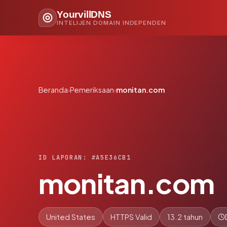
YourvillDNS
INTELIJEN DOMAIN INDEPENDEN
Beranda
›
Pemeriksaan
›
monitan.com
ID LAPORAN: #A5E36CB1
monitan.com
United States
HTTPS Valid
13.2 tahun