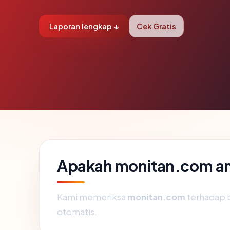
Laporan lengkap ↓
Cek Gratis
Apakah monitan.com a
Kami memeriksa
monitan.com
terhadap 
otomatis.