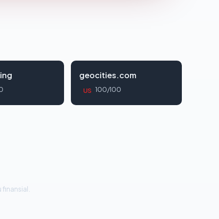
ing
geocities.com
0
100/100
US
 finansial.