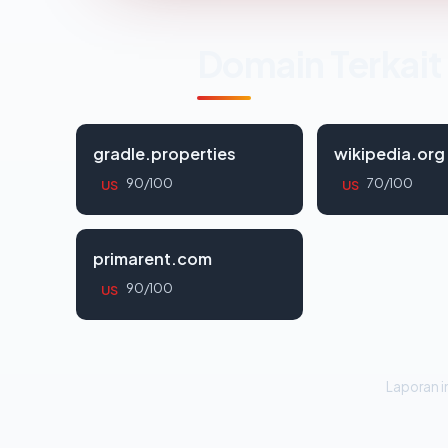
Domain Terkait
gradle.properties
wikipedia.org
90/100
70/100
US
US
primarent.com
90/100
US
Laporan in