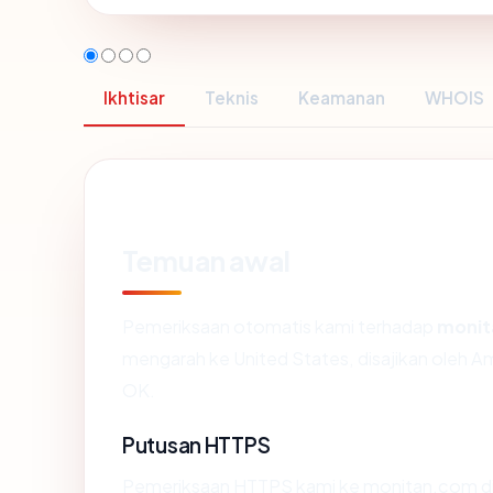
Ikhtisar
Teknis
Keamanan
WHOIS
Temuan awal
Pemeriksaan otomatis kami terhadap
monit
mengarah ke United States, disajikan oleh
OK.
Putusan HTTPS
Pemeriksaan HTTPS kami ke monitan.com di