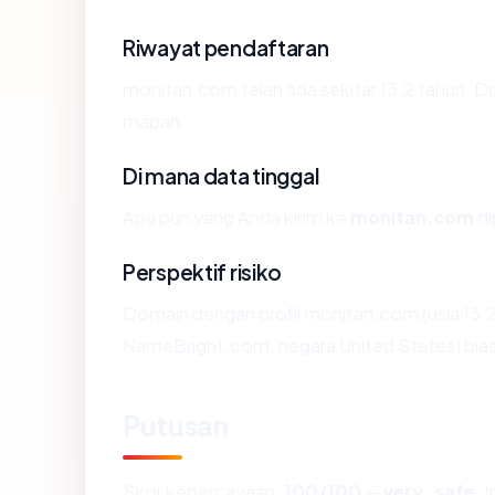
Riwayat pendaftaran
monitan.com telah ada sekitar 13.2 tahun. 
mapan.
Di mana data tinggal
Apa pun yang Anda kirim ke
monitan.com
di
Perspektif risiko
Domain dengan profil monitan.com (usia 13.
NameBright.com, negara United States) bias
Putusan
Skor kepercayaan:
100/100
—
very_safe
. 