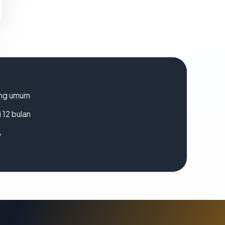
rang umum
 12 bulan
A