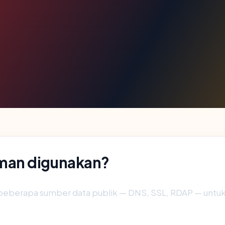
man digunakan?
beberapa sumber data publik — DNS, SSL, RDAP — unt