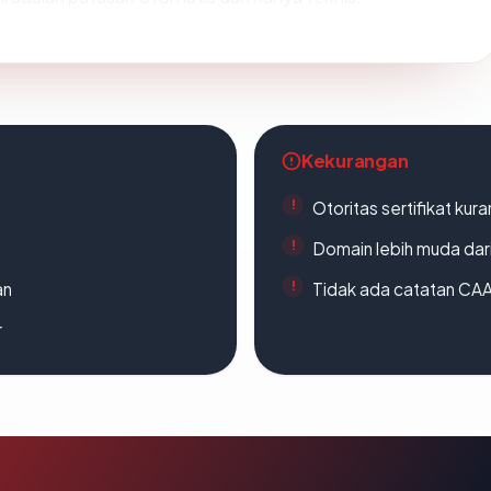
Kekurangan
Otoritas sertifikat ku
Domain lebih muda dari
an
Tidak ada catatan CA
r