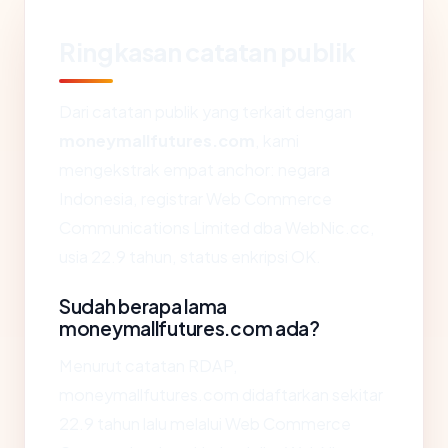
Ringkasan catatan publik
Dari catatan publik yang terkait dengan
moneymallfutures.com
, kami
mengekstrak empat anchor: negara
Indonesia, registrar Web Commerce
Communications Limited dba WebNic.cc,
usia 22.9 tahun, status enkripsi OK.
Sudah berapa lama
moneymallfutures.com ada?
Menurut catatan RDAP,
moneymallfutures.com didaftarkan sekitar
22.9 tahun lalu melalui Web Commerce