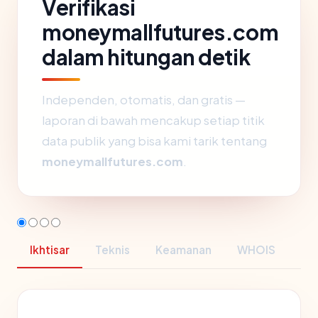
Verifikasi
moneymallfutures.com
dalam hitungan detik
Independen, otomatis, dan gratis —
laporan di bawah mencakup setiap titik
data publik yang bisa kami tarik tentang
moneymallfutures.com
.
Ikhtisar
Teknis
Keamanan
WHOIS