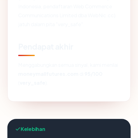
Indonesia, pendaftaran Web Commerce
Communications Limited dba WebNic.cc)
jatuh dalam pita "very_safe".
Pendapat akhir
Menggabungkan semua sinyal, kami menilai
moneymallfutures.com
di
95/100
(
very_safe
).
Kelebihan