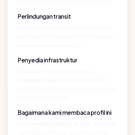
Communications Limited dba WebNic.cc.
Perlindungan transit
Untuk data dalam transit antara pengguna
dan moneymallfutures.com, pemeriksaan
enkripsi mengembalikan: OK.
Penyedia infrastruktur
Pencarian GeoIP menempatkan
moneymallfutures.com
di jaringan PT.
EXABYTES NETWORK INDONESIA, secara
geografis di Indonesia.
Bagaimana kami membaca profil ini
Untuk
moneymallfutures.com
, gambaran
gabungan (22.9 tahun, SSL OK, hosting