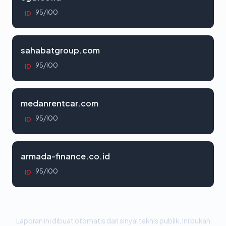
95/100
ID
sahabatgroup.com
95/100
ID
medanrentcar.com
95/100
ID
armada-finance.co.id
95/100
ID
Laporan ini dibuat otomatis dari sinyal teknis publik. Ini bukan