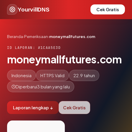
YourvillDNS
Cek Gratis
Beranda
›
Pemeriksaan
›
moneymallfutures.com
ID LAPORAN: #1CAA5E3D
moneymallfutures.com
Indonesia
HTTPS Valid
22.9 tahun
Diperbarui
3 bulan yang lalu
Laporan lengkap ↓
Cek Gratis