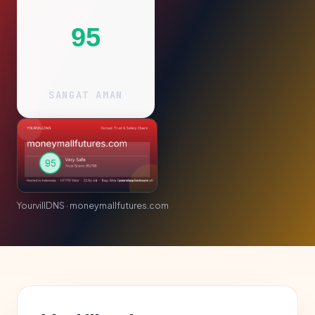
95
SANGAT AMAN
YourvillDNS · moneymallfutures.com