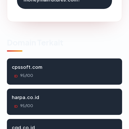
Domain Terkait
cpssoft.com
95/100
ID
harpa.co.id
95/100
ID
cgd.co.id