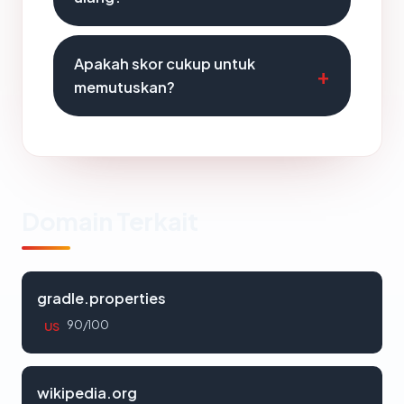
Apakah skor cukup untuk
memutuskan?
Domain Terkait
gradle.properties
90/100
US
wikipedia.org