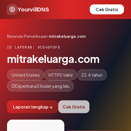
YourvillDNS
Cek Gratis
Beranda
›
Pemeriksaan
›
mitrakeluarga.com
ID LAPORAN: #CD40FDF8
mitrakeluarga.com
United States
HTTPS Valid
23.4 tahun
Diperbarui
3 bulan yang lalu
Laporan lengkap ↓
Cek Gratis