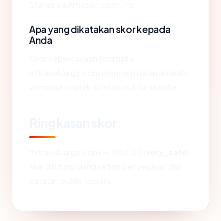
States via Amazon.com, Inc..
Apa yang dikatakan skor kepada
Anda
Skor kepercayaan otomatis
mitrakeluarga.com mencerminkan apakah
ia mengikuti praktik infrastruktur standar.
Ringkasan skor
mitrakeluarga.com → 100/100 (
very_safe
).
Nilai dihitung ulang setiap penyegaran dari
catatan publik terbaru.