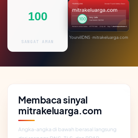
100
YourvillDNS · mitrakeluarga.com
SANGAT AMAN
Membaca sinyal
mitrakeluarga.com
Angka-angka di bawah berasal langsung