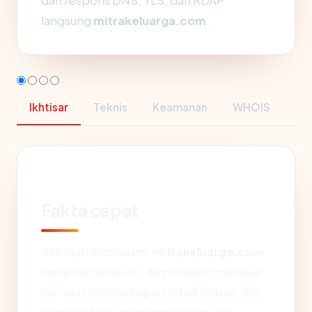
dari respons DNS, TLS, dan RDAP
langsung
mitrakeluarga.com
.
Ikhtisar
Teknis
Keamanan
WHOIS
Fakta cepat
Sebelum mendalam:
mitrakeluarga.com
terdaftar melalui PT Ardh Global Indonesia
dan saat ini dihosting di United States. SSL