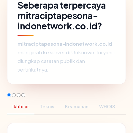
Seberapa terpercaya
mitraciptapesona-
indonetwork.co.id?
mitraciptapesona-indonetwork.co.id
mengarah ke server di Unknown. Ini yang
diungkap catatan publik dan
sertifikatnya.
Ikhtisar
Teknis
Keamanan
WHOIS