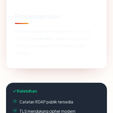
Ringkasan skor
mitraciptapesona-indonetwork.co.id →
40/100 (
moderate
). Nilai dihitung ulang
setiap penyegaran dari catatan publik
terbaru.
Kelebihan
Catatan RDAP publik tersedia
TLS mendukung cipher modern