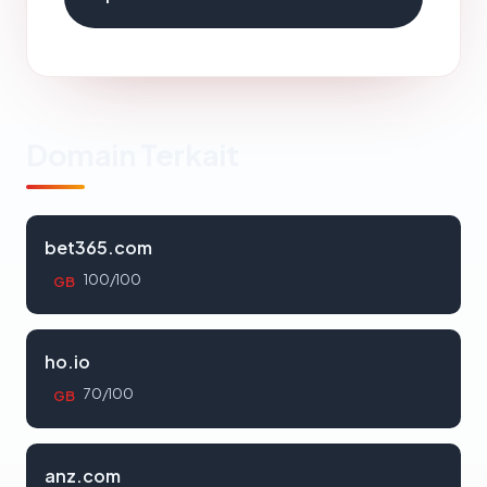
Domain Terkait
bet365.com
100/100
GB
ho.io
70/100
GB
anz.com