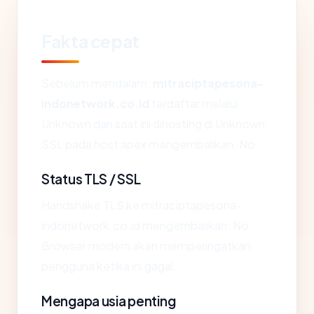
Fakta cepat
Sebelum mendalam:
mitraciptapesona-
indonetwork.co.id
terdaftar melalui
Unknown dan saat ini dihosting di Unknown.
SSL pada host apex mengembalikan: No.
Status TLS / SSL
Handshake TLS ke mitraciptapesona-
indonetwork.co.id mengembalikan: No.
Browser modern akan memperingatkan
pengguna ketika ini gagal.
Mengapa usia penting