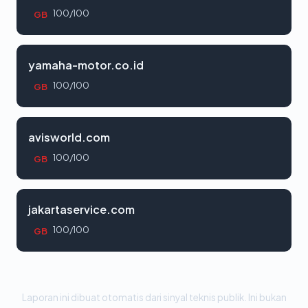
100/100
GB
yamaha-motor.co.id
100/100
GB
avisworld.com
100/100
GB
jakartaservice.com
100/100
GB
Laporan ini dibuat otomatis dari sinyal teknis publik. Ini bukan