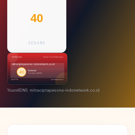
40
SEDANG
YourvillDNS · mitraciptapesona-indonetwork.co.id