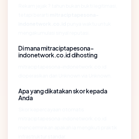
Rekam jejak ? tahun bukan bukti legitimasi,
tetapi berarti
mitraciptapesona-
indonetwork.co.id
punya waktu untuk
mengakumulasi sinyal reputasi.
Di mana mitraciptapesona-
indonetwork.co.id dihosting
mitraciptapesona-indonetwork.co.id
dioperasikan dari Unknown via Unknown.
Apa yang dikatakan skor kepada
Anda
Skor kepercayaan otomatis
mitraciptapesona-indonetwork.co.id
mencerminkan apakah ia mengikuti praktik
infrastruktur standar.