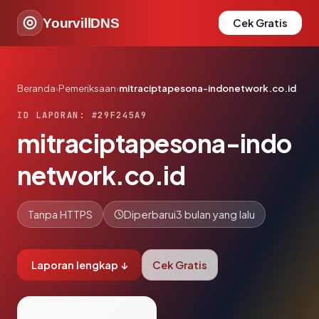
YourvillDNS
Cek Gratis
Beranda
›
Pemeriksaan
›
mitraciptapesona-indonetwork.co.id
ID LAPORAN: #29F245A9
mitraciptapesona-indo
network.co.id
Tanpa HTTPS
Diperbarui
3 bulan yang lalu
Laporan lengkap ↓
Cek Gratis