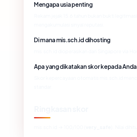
Mengapa usia penting
Rekam jejak 15.6 tahun bukan bukti legitimasi,
mengakumulasi sinyal reputasi.
Di mana mis.sch.id dihosting
mis.sch.id dioperasikan dari Singapore via Ho
Apa yang dikatakan skor kepada Anda
Skor kepercayaan otomatis mis.sch.id mencer
standar.
Ringkasan skor
mis.sch.id → 100/100 (
very_safe
). Nilai dih