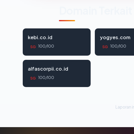
Domain Terkait
kebi.co.id
yogyes.com
100/100
100/100
SG
SG
alfascorpii.co.id
100/100
SG
Laporan in