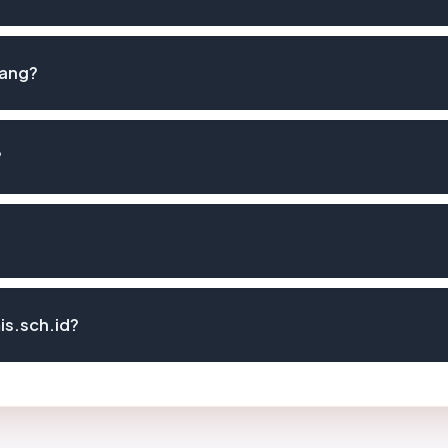
lang?
?
is.sch.id?