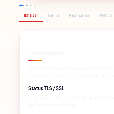
Ikhtisar
Teknis
Keamanan
WHOIS
Fakta cepat
Sebelum mendalam:
mis.sch.id
terdaftar me
di Singapore. SSL pada host apex mengemba
Status TLS / SSL
Handshake TLS ke mis.sch.id mengembalik
pengguna ketika ini gagal.