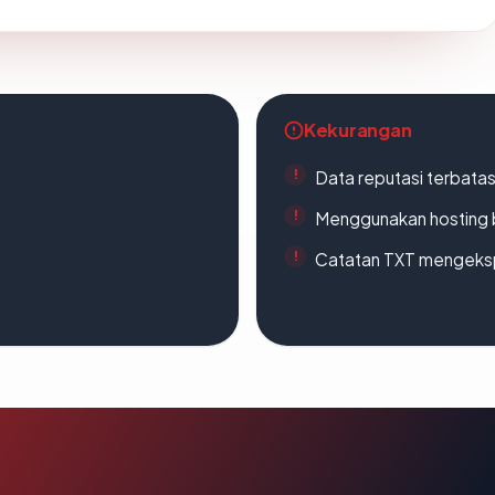
Kekurangan
Data reputasi terbata
Menggunakan hosting 
Catatan TXT mengeksp