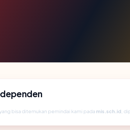
independen
ik yang bisa ditemukan pemindai kami pada
mis.sch.id
, d