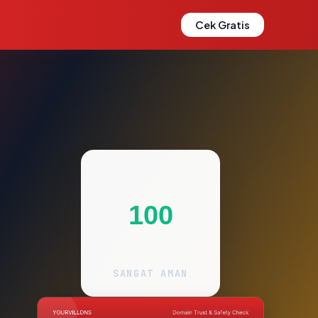
Cek Gratis
100
SANGAT AMAN