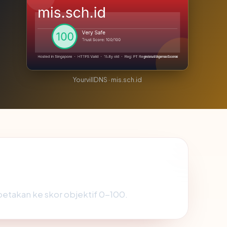
YourvillDNS · mis.sch.id
ipetakan ke skor objektif 0-100.