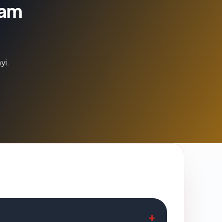
lam
yi.