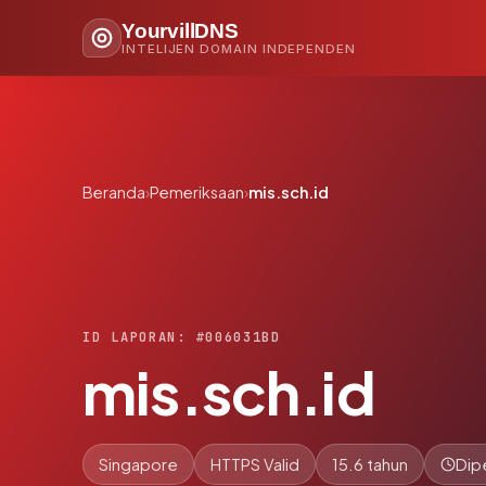
YourvillDNS
INTELIJEN DOMAIN INDEPENDEN
Beranda
›
Pemeriksaan
›
mis.sch.id
ID LAPORAN: #006031BD
mis.sch.id
Singapore
HTTPS Valid
15.6 tahun
Dip