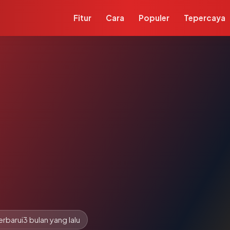
Fitur
Cara
Populer
Tepercaya
erbarui
3 bulan yang lalu