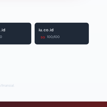
.id
iu.co.id
00
100/100
SG
 finansial.