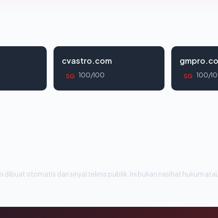
cvastro.com
gmpro.co
100/100
100/1
SG
SG
i dibuat otomatis dari sinyal teknis publik. Ini bukan nasihat hukum atau