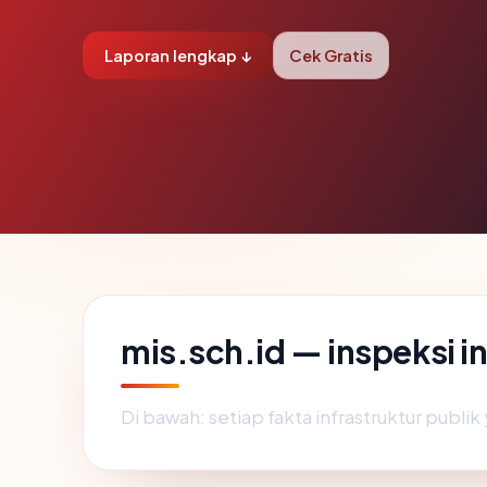
Laporan lengkap ↓
Cek Gratis
mis.sch.id — inspeksi 
Di bawah: setiap fakta infrastruktur publ