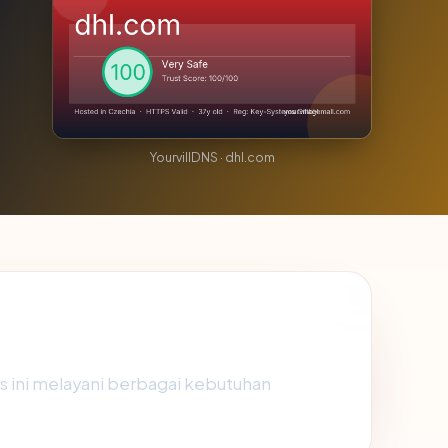
YourvillDNS · dhl.com
us ini melayani berbagai kebutuhan