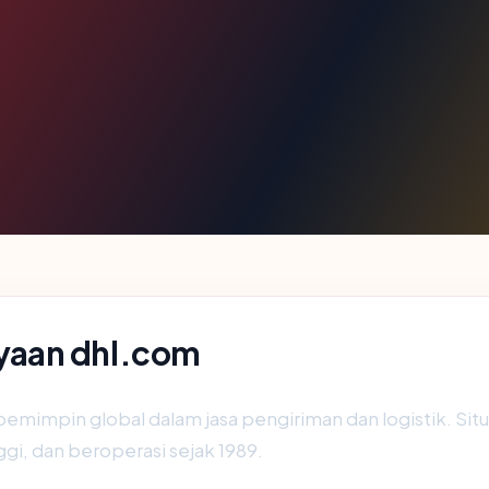
yaan dhl.com
pemimpin global dalam jasa pengiriman dan logistik. Sit
i, dan beroperasi sejak 1989.