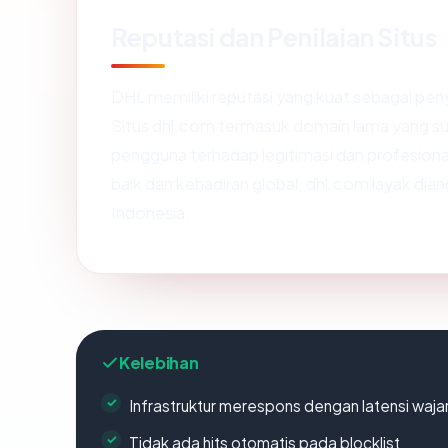
Reputasi dan Penilaian Situs
DHL memiliki reputasi yang kuat sebagai pen
Situs dhl.com termasuk domain lama yang s
pengguna terhadap legitimasi dan profesiona
baik dan kehadiran global, dhl.com layak di
Indonesia.
Kelebihan
Infrastruktur merespons dengan latensi waja
Tidak ada hits otomatis pada blocklist