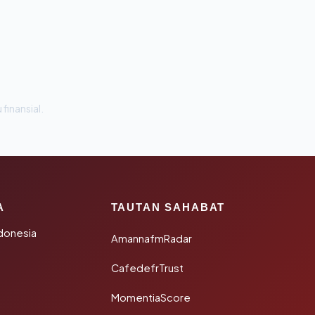
 finansial.
A
TAUTAN SAHABAT
donesia
AmannafmRadar
CafedefrTrust
MomentiaScore