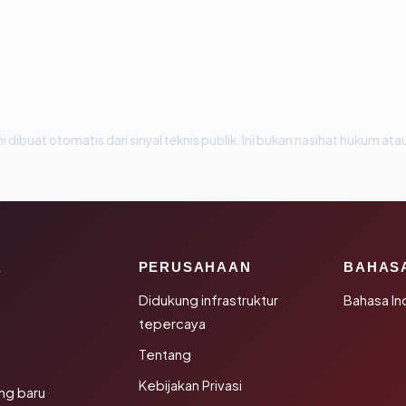
i dibuat otomatis dari sinyal teknis publik. Ini bukan nasihat hukum atau
K
PERUSAHAAN
BAHAS
Didukung infrastruktur
Bahasa In
tepercaya
Tentang
Kebijakan Privasi
ng baru