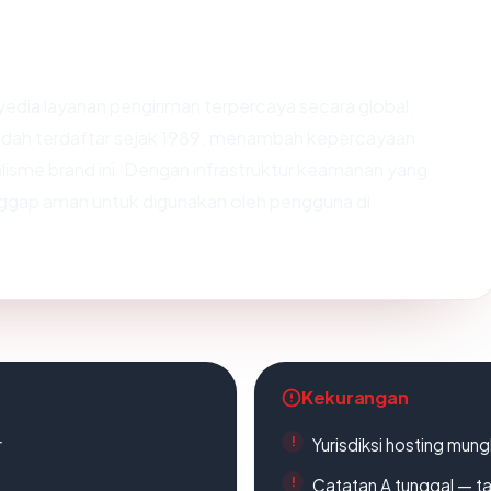
yedia layanan pengiriman terpercaya secara global.
udah terdaftar sejak 1989, menambah kepercayaan
lisme brand ini. Dengan infrastruktur keamanan yang
anggap aman untuk digunakan oleh pengguna di
Kekurangan
r
Yurisdiksi hosting mun
Catatan A tunggal — ta