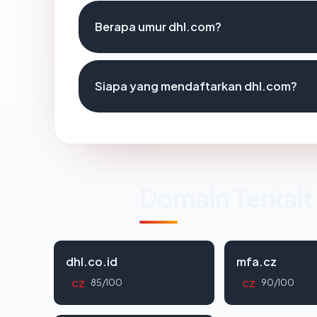
Berapa umur dhl.com?
Siapa yang mendaftarkan dhl.com?
Domain Terkait
dhl.co.id
mfa.cz
85/100
90/100
CZ
CZ