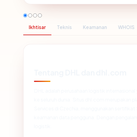
Ikhtisar
Teknis
Keamanan
WHOIS
Tentang DHL dan dhl.com
DHL adalah perusahaan logistik internasiona
ke seluruh dunia. Situs dhl.com merupakan p
Services di Czechia, menggunakan sertifikat
keamanan data pengguna. Dengan pengalaman l
logistik.