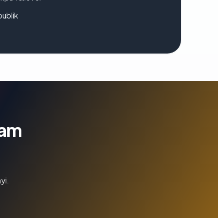
publik
lam
yi.