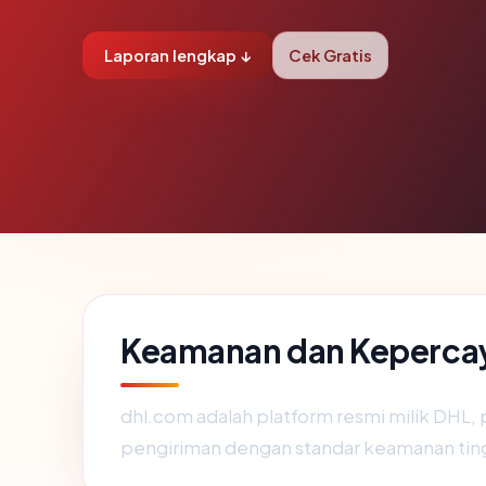
Laporan lengkap ↓
Cek Gratis
Keamanan dan Keperca
dhl.com adalah platform resmi milik DHL, 
pengiriman dengan standar keamanan tingg