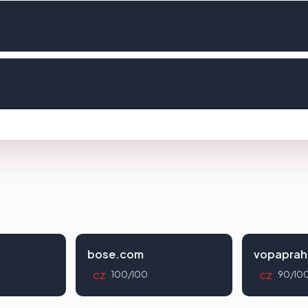
bose.com
vopaprah
100/100
90/10
CZ
CZ