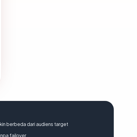
gkin berbeda dari audiens target
npa failover