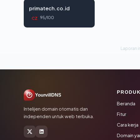
primatech.co.id
95/100
CZ
Laporan in
PRODU
YourvillDNS
Beranda
Intelijen domain otomatis dan
Fitur
independen untuk web terbuka.
Cara kerja
Domain ya