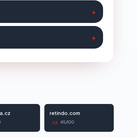
a.cz
retindo.com
0
45/100
CZ