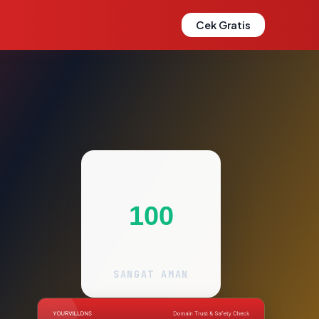
Cek Gratis
100
SANGAT AMAN