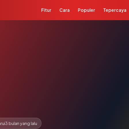
Fitur
Cara
Populer
Tepercaya
rui
3 bulan yang lalu