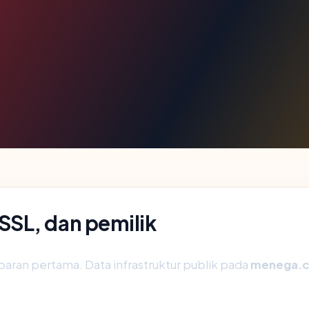
SL, dan pemilik
aran pertama. Data infrastruktur publik pada
menega.