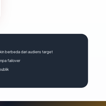
gkin berbeda dari audiens target
npa failover
publik