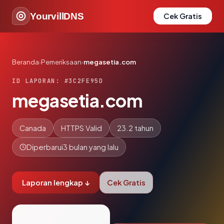
YourvillDNS
Cek Gratis
Beranda
›
Pemeriksaan
›
megasetia.com
ID LAPORAN: #3C2FE95D
megasetia.com
Canada
HTTPS Valid
23.2 tahun
Diperbarui
3 bulan yang lalu
Laporan lengkap ↓
Cek Gratis