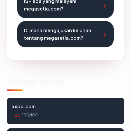
ISP apa yang melayani
megasetia.com?
Di mana mengajukan keluhan
tentang megasetia.com?
Domain Terkait
xxoo.com
100/100
CA