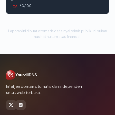
60/100
CA
Laporan ini dibuat otomatis dari sinyal teknis publik. Ini bukan
nasihat hukum atau finansial.
YourvillDNS
Intelijen domain otomatis dan independen
untuk web terbuka.