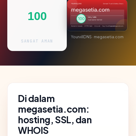
100
YourvillDNS · megasetia.com
SANGAT AMAN
Di dalam
megasetia.com:
hosting, SSL, dan
WHOIS