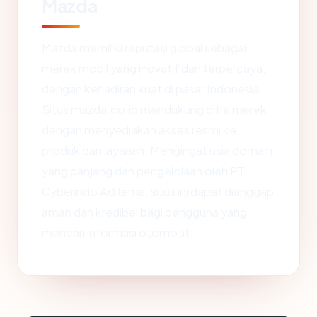
Mazda
Mazda memiliki reputasi global sebagai
merek mobil yang inovatif dan terpercaya,
dengan kehadiran kuat di pasar Indonesia.
Situs mazda.co.id mendukung citra merek
dengan menyediakan akses resmi ke
produk dan layanan. Mengingat usia domain
yang panjang dan pengelolaan oleh PT
Cyberindo Aditama, situs ini dapat dianggap
aman dan kredibel bagi pengguna yang
mencari informasi otomotif.