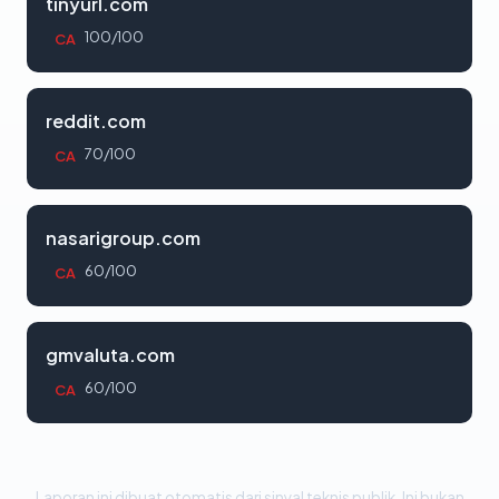
tinyurl.com
100/100
CA
reddit.com
70/100
CA
nasarigroup.com
60/100
CA
gmvaluta.com
60/100
CA
Laporan ini dibuat otomatis dari sinyal teknis publik. Ini bukan