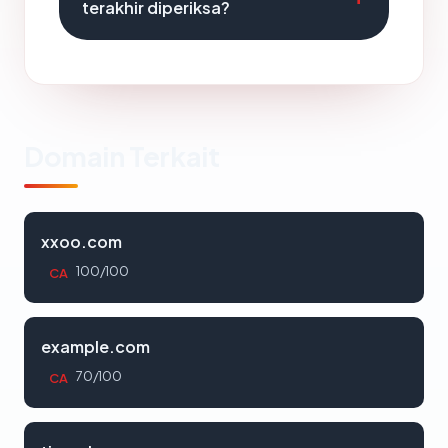
terakhir diperiksa?
Domain Terkait
xxoo.com
100/100
CA
example.com
70/100
CA