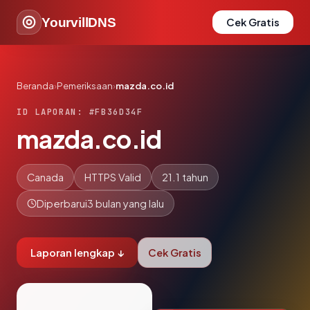
YourvillDNS
Cek Gratis
Beranda
›
Pemeriksaan
›
mazda.co.id
ID LAPORAN: #FB36D34F
mazda.co.id
Canada
HTTPS Valid
21.1 tahun
Diperbarui
3 bulan yang lalu
Laporan lengkap ↓
Cek Gratis