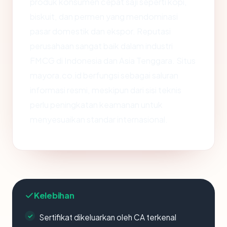
produk konsumen cepat saji seperti kopi,
biskuit, dan permen yang mendominasi
pasar domestik dan ekspor. Reputasi
perusahaan sangat baik dalam industri
FMCG di Indonesia dan Asia Tenggara. Situs
mayora.co.id berfungsi sebagai saluran
informasi resmi, meskipun dari sisi teknis
perlu peningkatan keamanan untuk
menyesuaikan standar internasional.
Kelebihan
Sertifikat dikeluarkan oleh CA terkenal