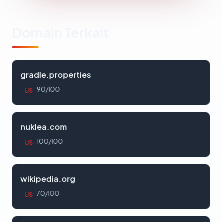
Domain Terkait
gradle.properties
90/100
US
nuklea.com
100/100
US
wikipedia.org
70/100
US