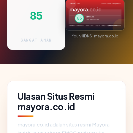
85
YourvillDNS · mayora.co.id
SANGAT AMAN
Ulasan Situs Resmi
mayora.co.id
mayora.co.id adalah situs resmi Mayora