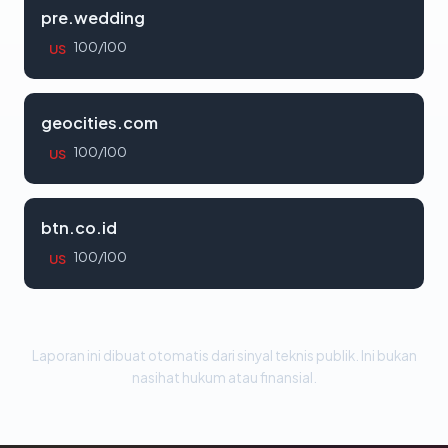
pre.wedding
100/100
US
geocities.com
100/100
US
btn.co.id
100/100
US
Laporan ini dibuat otomatis dari sinyal teknis publik. Ini bukan
nasihat hukum atau finansial.