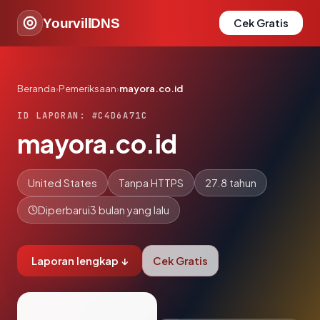
YourvillDNS
Cek Gratis
Beranda
›
Pemeriksaan
›
mayora.co.id
ID LAPORAN: #C4D6A71C
mayora.co.id
United States
Tanpa HTTPS
27.8 tahun
Diperbarui
3 bulan yang lalu
Laporan lengkap ↓
Cek Gratis