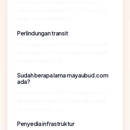
empat anchor: negara United States,
registrar Net-Chinese Co., Ltd., usia 26.2
tahun, status enkripsi OK.
Perlindungan transit
Untuk data dalam transit antara pengguna
dan mayaubud.com, pemeriksaan enkripsi
mengembalikan: OK.
Sudah berapa lama mayaubud.com
ada?
Menurut catatan RDAP, mayaubud.com
didaftarkan sekitar 26.2 tahun lalu melalui
Net-Chinese Co., Ltd..
Penyedia infrastruktur