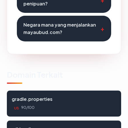
penipuan?
Negara mana yang menjalankan
mayaubud.com?
Domain Terkait
gradle.properties
90/100
US