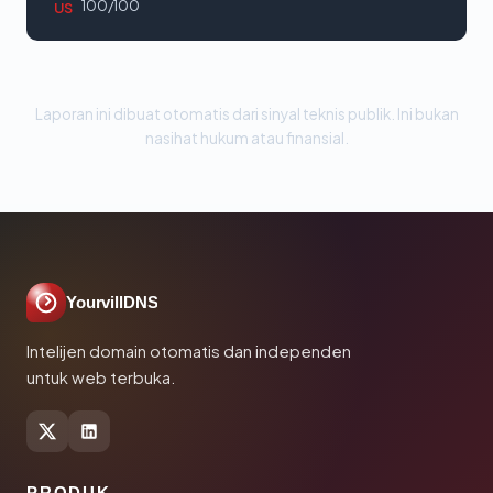
100/100
US
Laporan ini dibuat otomatis dari sinyal teknis publik. Ini bukan
nasihat hukum atau finansial.
YourvillDNS
Intelijen domain otomatis dan independen
untuk web terbuka.
PRODUK