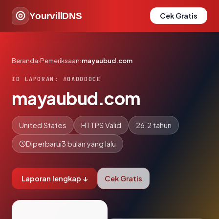
YourvillDNS
Cek Gratis
Beranda
›
Pemeriksaan
›
mayaubud.com
ID LAPORAN: #0ADDD0CE
mayaubud.com
United States
HTTPS Valid
26.2 tahun
Diperbarui
3 bulan yang lalu
Laporan lengkap ↓
Cek Gratis