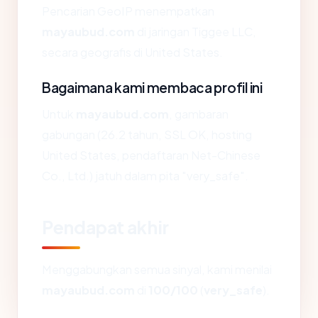
Pencarian GeoIP menempatkan
mayaubud.com
di jaringan Tiggee LLC,
secara geografis di United States.
Bagaimana kami membaca profil ini
Untuk
mayaubud.com
, gambaran
gabungan (26.2 tahun, SSL OK, hosting
United States, pendaftaran Net-Chinese
Co., Ltd.) jatuh dalam pita "very_safe".
Pendapat akhir
Menggabungkan semua sinyal, kami menilai
mayaubud.com
di
100/100
(
very_safe
).