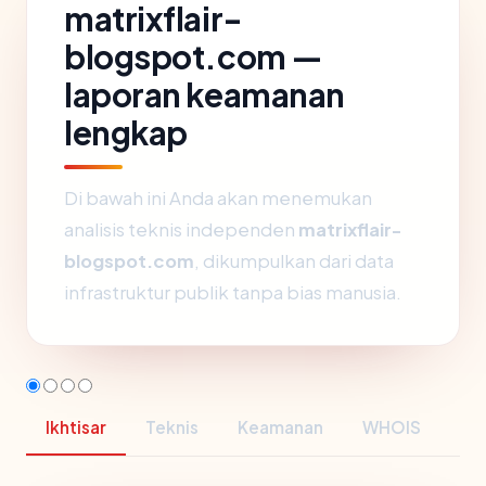
matrixflair-
blogspot.com —
laporan keamanan
lengkap
Di bawah ini Anda akan menemukan
analisis teknis independen
matrixflair-
blogspot.com
, dikumpulkan dari data
infrastruktur publik tanpa bias manusia.
Ikhtisar
Teknis
Keamanan
WHOIS