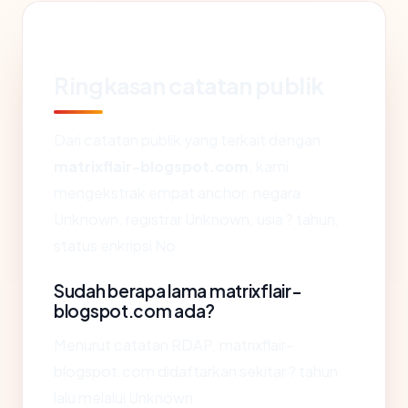
Ringkasan catatan publik
Dari catatan publik yang terkait dengan
matrixflair-blogspot.com
, kami
mengekstrak empat anchor: negara
Unknown, registrar Unknown, usia ? tahun,
status enkripsi No.
Sudah berapa lama matrixflair-
blogspot.com ada?
Menurut catatan RDAP, matrixflair-
blogspot.com didaftarkan sekitar ? tahun
lalu melalui Unknown.