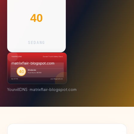
40
SEDANG
YourvillDNS · matrixflair-blogspot.com