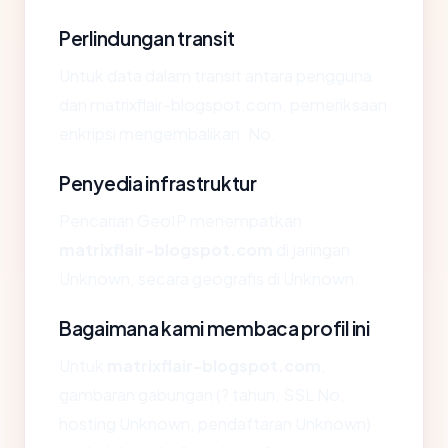
Perlindungan transit
Untuk data dalam transit antara pengguna
dan matrixflair-blogspot.com, pemeriksaan
enkripsi mengembalikan: No.
Penyedia infrastruktur
Pencarian GeoIP menempatkan
matrixflair-blogspot.com
di jaringan
Unknown, secara geografis di Unknown.
Bagaimana kami membaca profil ini
Untuk
matrixflair-blogspot.com
,
gambaran gabungan (? tahun, SSL No,
hosting Unknown, pendaftaran Unknown)