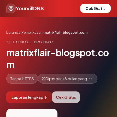
YourvillDNS
Cek Gratis
Beranda
›
Pemeriksaan
›
matrixflair-blogspot.com
ID LAPORAN: #E9708496
matrixflair-blogspot.co
m
Tanpa HTTPS
Diperbarui
3 bulan yang lalu
Laporan lengkap ↓
Cek Gratis