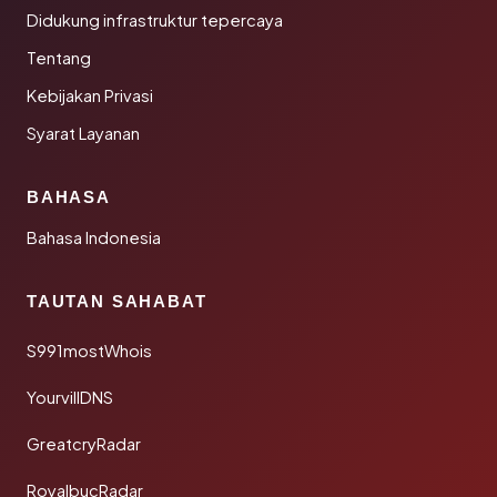
Didukung infrastruktur tepercaya
Tentang
Kebijakan Privasi
Syarat Layanan
BAHASA
Bahasa Indonesia
TAUTAN SAHABAT
S991mostWhois
YourvillDNS
GreatcryRadar
RoyalbucRadar