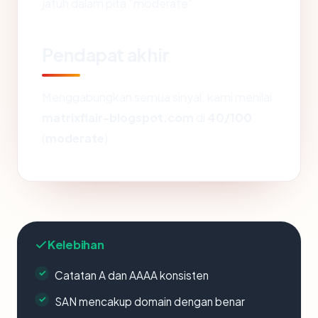
jatuh dalam pita "moderate".
Pendapat akhir
Menggabungkan semua sinyal, kami menilai
matrixflair-blogspot.com
di
40/100
(
moderate
).
Kelebihan
Catatan A dan AAAA konsisten
SAN mencakup domain dengan benar