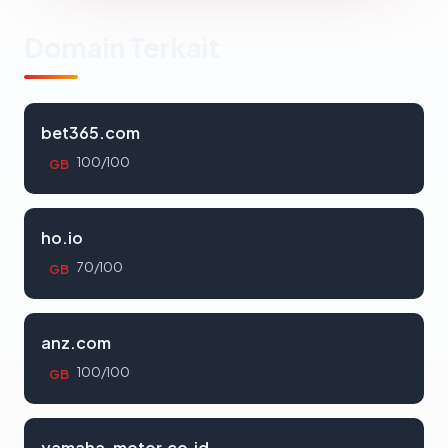
Domain Terkait
bet365.com
100/100
GB
ho.io
70/100
GB
anz.com
100/100
GB
yamaha-motor.co.id