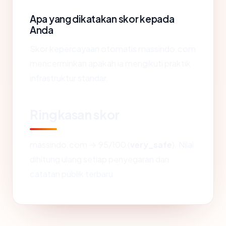
Apa yang dikatakan skor kepada
Anda
Skor kepercayaan otomatis massindo.com
mencerminkan apakah ia mengikuti praktik
infrastruktur standar.
Ringkasan skor
massindo.com → 95/100 (
very_safe
). Nilai
dihitung ulang setiap penyegaran dari
catatan publik terbaru.