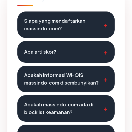
Siapa yang mendaftarkan
massindo.com?
Apa arti skor?
Apakah informasi WHOIS
massindo.com disembunyikan?
Apakah massindo.com ada di
blocklist keamanan?