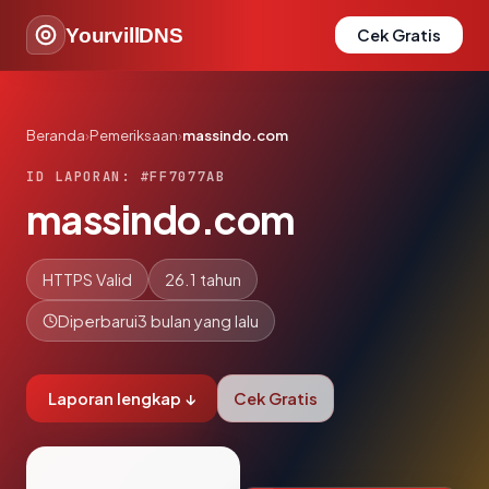
YourvillDNS
Cek Gratis
Beranda
›
Pemeriksaan
›
massindo.com
ID LAPORAN: #FF7077AB
massindo.com
HTTPS Valid
26.1 tahun
Diperbarui
3 bulan yang lalu
Laporan lengkap ↓
Cek Gratis