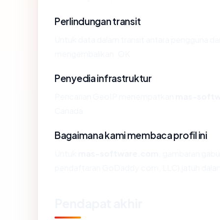
Perlindungan transit
Untuk data dalam transit antara pengguna d
mengembalikan: OK.
Penyedia infrastruktur
Pencarian GeoIP menempatkan
mas-soft
Canada.
Bagaimana kami membaca profil ini
Untuk
mas-software.com
, gambaran gabu
pendaftaran GoDaddy.com, LLC) jatuh dalam
Pendapat akhir