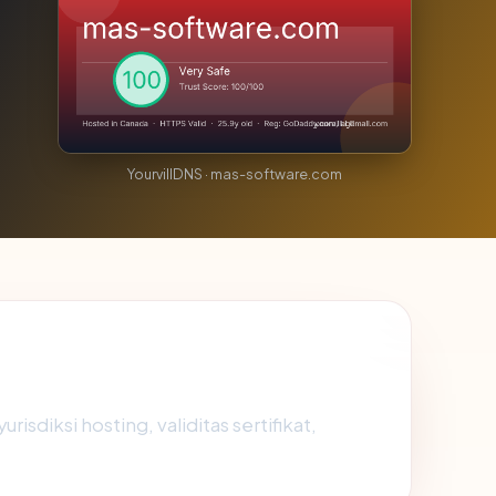
YourvillDNS · mas-software.com
sdiksi hosting, validitas sertifikat,