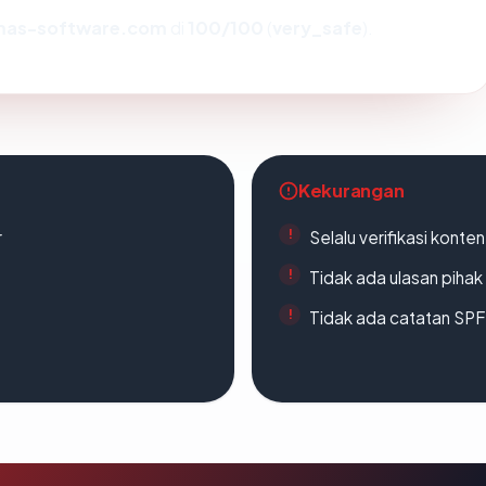
mas-software.com
di
100/100
(
very_safe
).
Kekurangan
r
Selalu verifikasi kont
Tidak ada ulasan piha
Tidak ada catatan SP