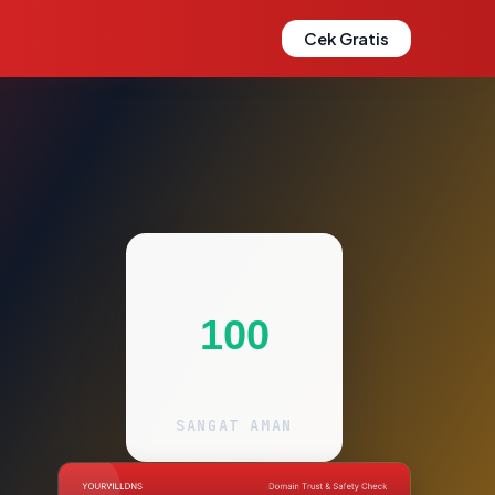
Cek Gratis
100
SANGAT AMAN