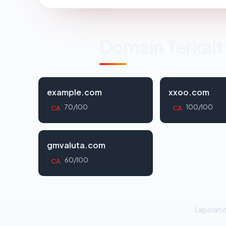
Domain Terkait
example.com
xxoo.com
70/100
100/100
CA
CA
gmvaluta.com
60/100
CA
Laporan in