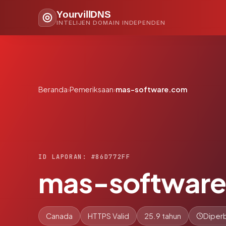
YourvillDNS
INTELIJEN DOMAIN INDEPENDEN
Beranda
›
Pemeriksaan
›
mas-software.com
ID LAPORAN: #86D772FF
mas-softwar
Canada
HTTPS Valid
25.9 tahun
Diperb