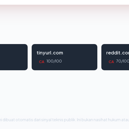
tinyurl.com
reddit.c
100/100
70/10
CA
CA
i dibuat otomatis dari sinyal teknis publik. Ini bukan nasihat hukum atau