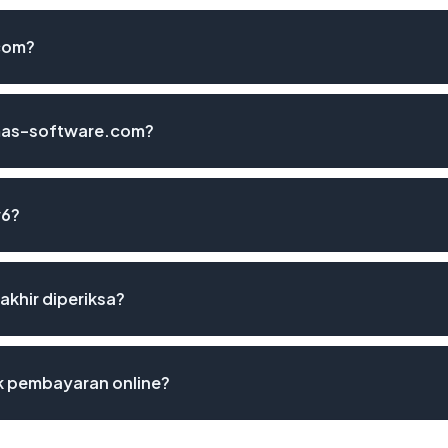
com?
 mas-software.com?
v6?
akhir diperiksa?
 pembayaran online?