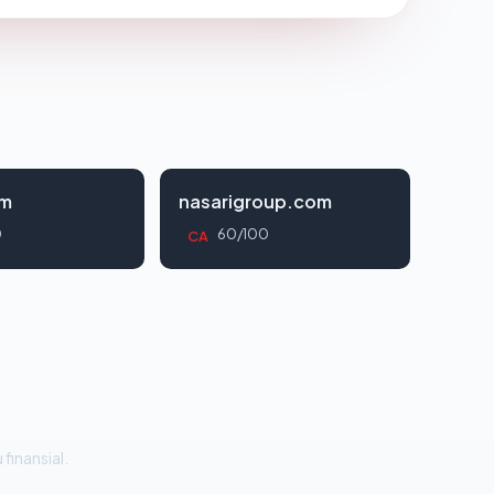
om
nasarigroup.com
0
60/100
CA
 finansial.