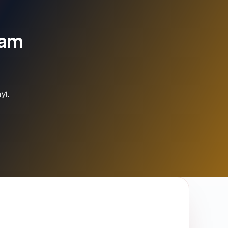
lam
yi.