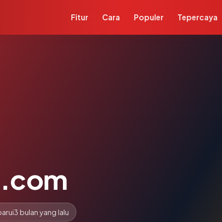
Fitur
Cara
Populer
Tepercaya
e.com
arui
3 bulan yang lalu