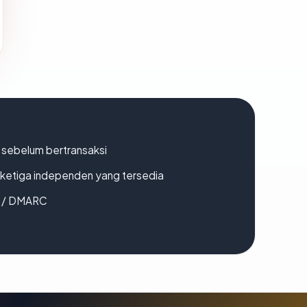
en sebelum bertransaksi
k ketiga independen yang tersedia
F / DMARC