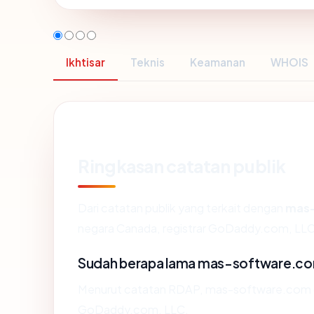
Ikhtisar
Teknis
Keamanan
WHOIS
Ringkasan catatan publik
Dari catatan publik yang terkait dengan
mas-
negara Canada, registrar GoDaddy.com, LLC, 
Sudah berapa lama mas-software.c
Menurut catatan RDAP, mas-software.com did
GoDaddy.com, LLC.