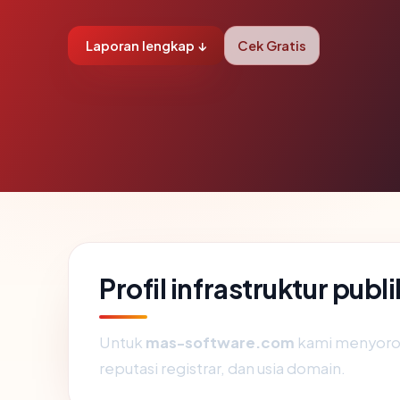
Laporan lengkap ↓
Cek Gratis
Profil infrastruktur pu
Untuk
mas-software.com
kami menyoroti
reputasi registrar, dan usia domain.