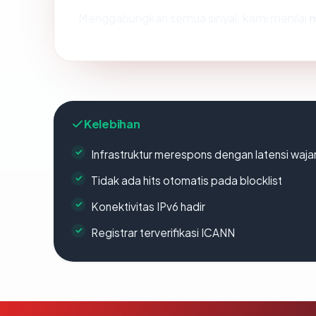
Menggabungkan semua sinyal, kami menilai
Kelebihan
Infrastruktur merespons dengan latensi waja
Tidak ada hits otomatis pada blocklist
Konektivitas IPv6 hadir
Registrar terverifikasi ICANN