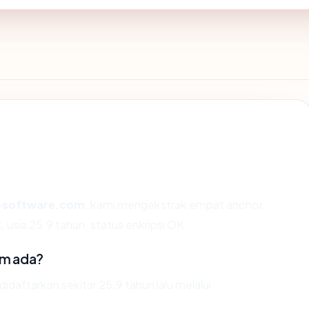
software.com
, kami mengekstrak empat anchor:
usia 25.9 tahun, status enkripsi OK.
om ada?
aftarkan sekitar 25.9 tahun lalu melalui