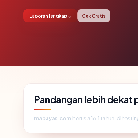
Laporan lengkap ↓
Cek Gratis
Pandangan lebih dekat
mapayas.com
berusia 16.1 tahun, dihostin