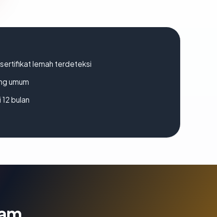
ertifikat lemah terdeteksi
rang umum
 12 bulan
lam