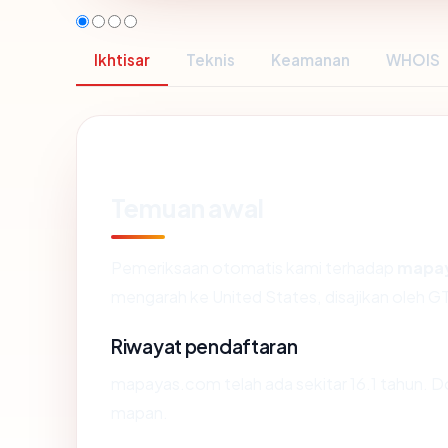
Ikhtisar
Teknis
Keamanan
WHOIS
Temuan awal
Pemeriksaan otomatis kami terhadap
mapa
mengarah ke United States, disajikan oleh
Riwayat pendaftaran
mapayas.com telah ada sekitar 16.1 tahun. 
mapan.