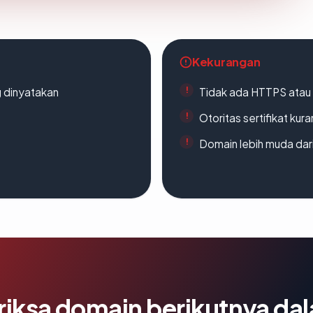
Kekurangan
g dinyatakan
Tidak ada HTTPS atau s
Otoritas sertifikat ku
Domain lebih muda dari
riksa domain berikutnya da