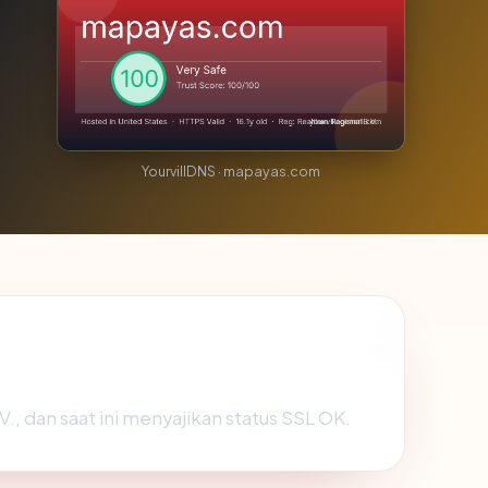
YourvillDNS · mapayas.com
V., dan saat ini menyajikan status SSL OK.