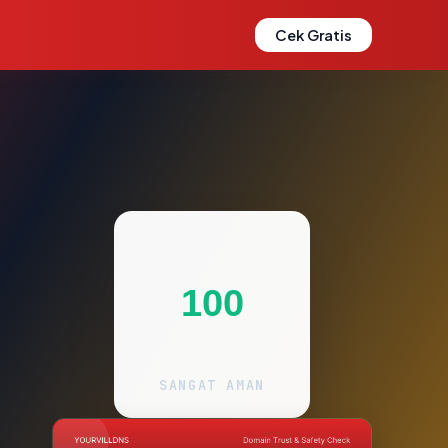
Cek Gratis
100
SANGAT AMAN