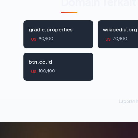
Domain Terkait
gradle.properties
wikipedia.org
90/100
70/100
US
US
btn.co.id
100/100
US
Laporan in