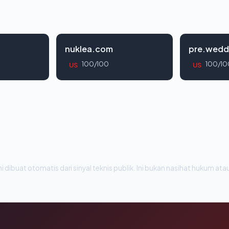
nuklea.com
pre.wedd
100/100
100/10
US
US
i dibuat otomatis dari sinyal teknis publik. Ini bukan nasihat hukum atau