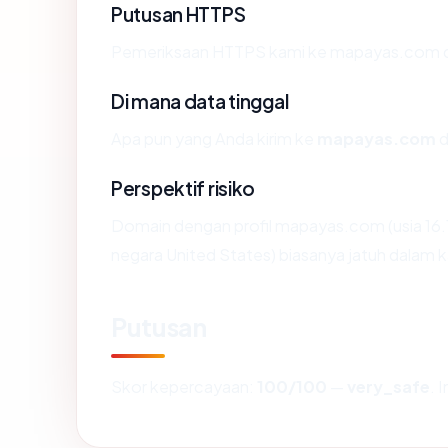
Putusan HTTPS
Pemeriksaan HTTPS kami ke mapayas.com d
Di mana data tinggal
Apa pun yang Anda kirim ke
mapayas.com
d
Perspektif risiko
Domain dengan profil mapayas.com (usia 16.1 
negara United States) biasanya jatuh dalam k
Putusan
Skor kepercayaan:
100/100
—
very_safe
. 