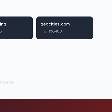
ing
geocities.com
0
100/100
US
 finansial.