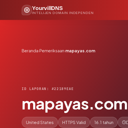
YourvillDNS
INTELIJEN DOMAIN INDEPENDEN
Beranda
›
Pemeriksaan
›
mapayas.com
ID LAPORAN: #22189EAE
mapayas.com
United States
HTTPS Valid
16.1 tahun