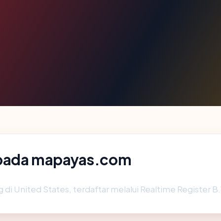
 pada mapayas.com
g di United States, terdaftar melalui Realtime Register B.