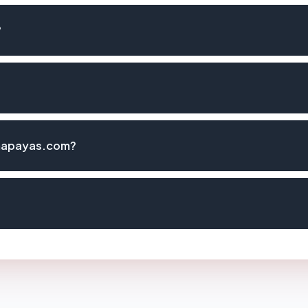
?
 mapayas.com?