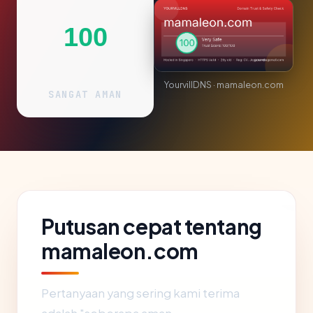
100
YourvillDNS · mamaleon.com
SANGAT AMAN
Putusan cepat tentang
mamaleon.com
Pertanyaan yang sering kami terima