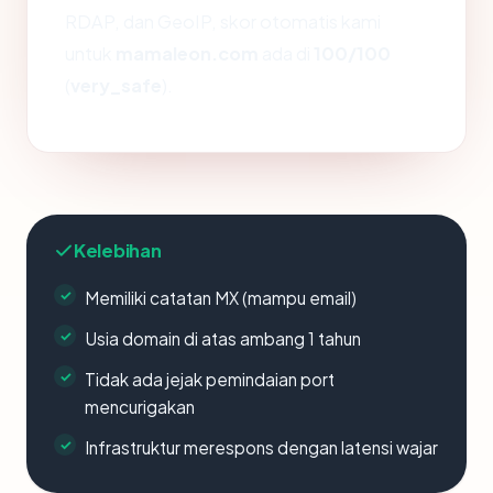
RDAP, dan GeoIP, skor otomatis kami
untuk
mamaleon.com
ada di
100/100
(
very_safe
).
Kelebihan
Memiliki catatan MX (mampu email)
Usia domain di atas ambang 1 tahun
Tidak ada jejak pemindaian port
mencurigakan
Infrastruktur merespons dengan latensi wajar