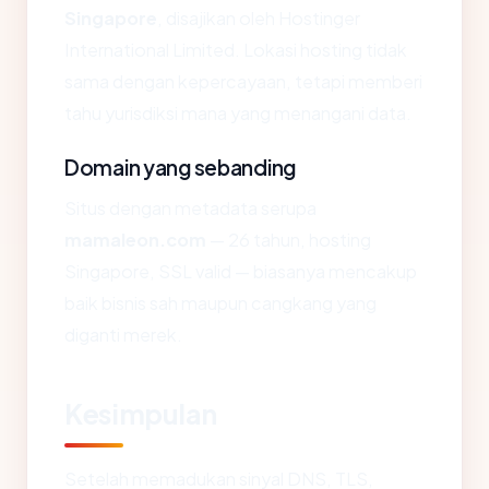
Singapore
, disajikan oleh Hostinger
International Limited. Lokasi hosting tidak
sama dengan kepercayaan, tetapi memberi
tahu yurisdiksi mana yang menangani data.
Domain yang sebanding
Situs dengan metadata serupa
mamaleon.com
— 26 tahun, hosting
Singapore, SSL valid — biasanya mencakup
baik bisnis sah maupun cangkang yang
diganti merek.
Kesimpulan
Setelah memadukan sinyal DNS, TLS,