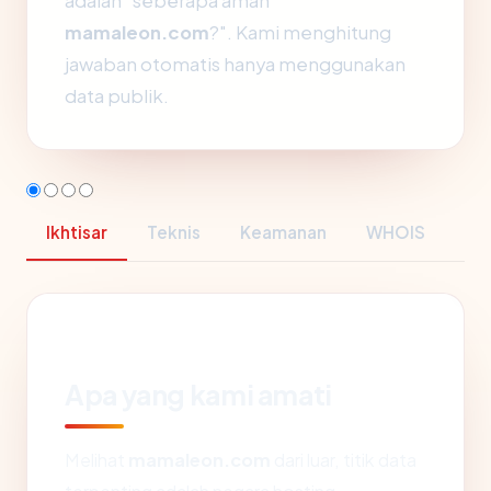
adalah "seberapa aman
mamaleon.com
?". Kami menghitung
jawaban otomatis hanya menggunakan
data publik.
Ikhtisar
Teknis
Keamanan
WHOIS
Apa yang kami amati
Melihat
mamaleon.com
dari luar, titik data