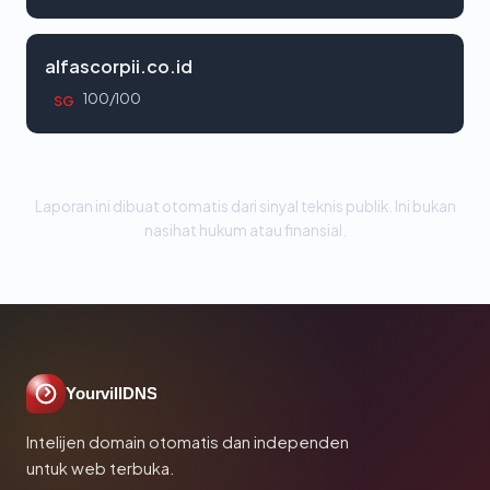
alfascorpii.co.id
100/100
SG
Laporan ini dibuat otomatis dari sinyal teknis publik. Ini bukan
nasihat hukum atau finansial.
YourvillDNS
Intelijen domain otomatis dan independen
untuk web terbuka.