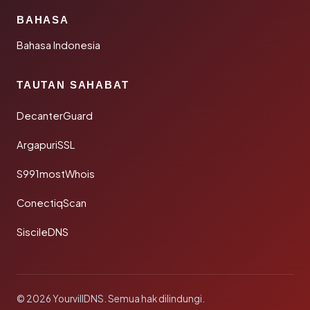
BAHASA
Bahasa Indonesia
TAUTAN SAHABAT
DecanterGuard
ArgapuriSSL
S991mostWhois
ConectiqScan
SiscileDNS
© 2026 YourvillDNS. Semua hak dilindungi.