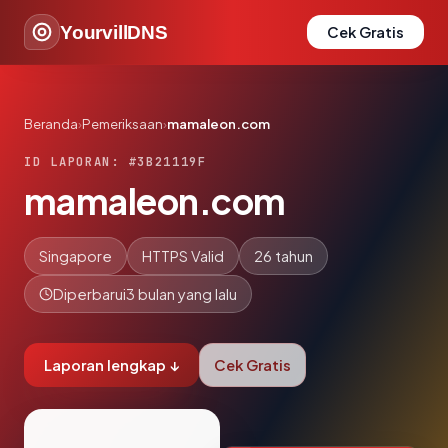
YourvillDNS
Cek Gratis
Beranda
›
Pemeriksaan
›
mamaleon.com
ID LAPORAN: #3B21119F
mamaleon.com
Singapore
HTTPS Valid
26 tahun
Diperbarui
3 bulan yang lalu
Laporan lengkap ↓
Cek Gratis