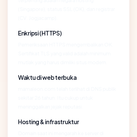
terpenting adalah negara hosting
(Singapore), status SSL (OK), dan registrar
(CV. Jogjacamp).
Enkripsi (HTTPS)
Pemeriksaan HTTPS mengembalikan OK.
Sertifikat TLS yang valid adalah minimum
mutlak yang harus dimiliki situs modern.
Waktu di web terbuka
mamaleon.com telah terlihat di DNS publik
sekitar 26 tahun. Itu cukup untuk
meninggalkan jejak reputasi.
Hosting & infrastruktur
Domain saat ini mengarah ke server di