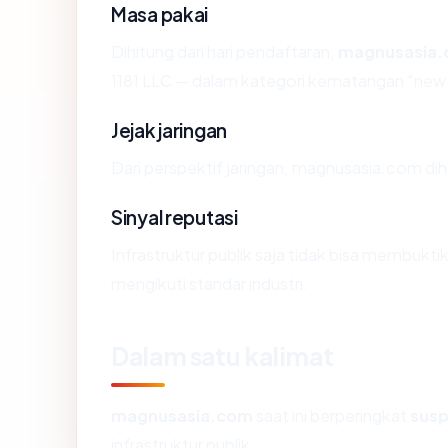
Masa pakai
Dihitung dari hari pendaftaran,
magnusasia
1181 LLC — dalam kategori kematangan "new
Jejak jaringan
Dari perspektif jaringan, magnusasia.com dih
Sinyal reputasi
Infrastruktur publik saja tidak bisa membukt
mengikuti standar industri.
Dalam satu kalimat
magnusasia.com
saat ini berperingkat
susp
infrastruktur publik.