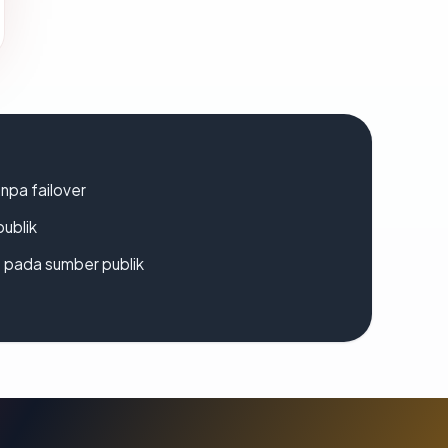
npa failover
publik
s pada sumber publik