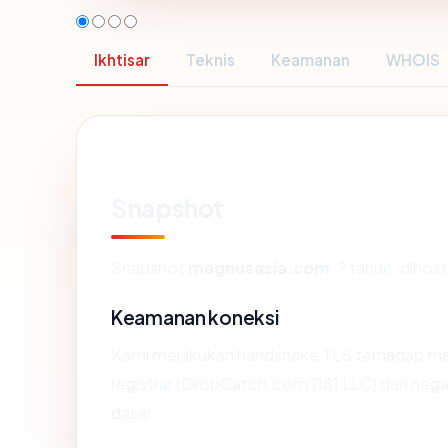
Ikhtisar
Teknis
Keamanan
WHOIS
Snapshot
Snapshot
magnusasia.com
: ? tahun, diho
Keamanan koneksi
Kami melakukan handshake TLS terhadap m
registrar (DropCatch.com 1181 LLC) dan nega
dasar.