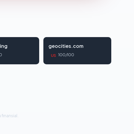
ing
geocities.com
0
100/100
US
 finansial.