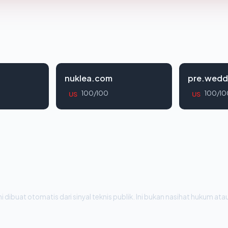
nuklea.com
pre.wedd
100/100
100/10
US
US
i dibuat otomatis dari sinyal teknis publik. Ini bukan nasihat hukum atau