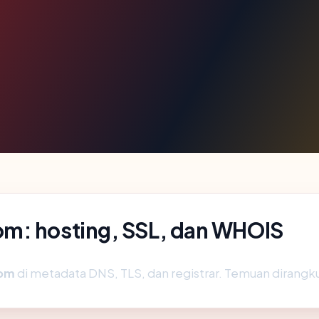
m: hosting, SSL, dan WHOIS
com
di metadata DNS, TLS, dan registrar. Temuan dirangk