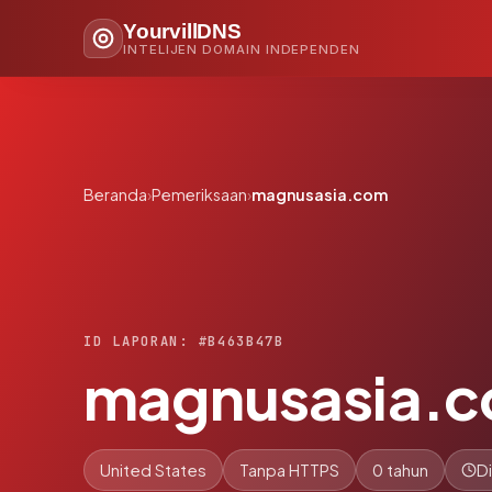
YourvillDNS
INTELIJEN DOMAIN INDEPENDEN
Beranda
›
Pemeriksaan
›
magnusasia.com
ID LAPORAN: #B463B47B
magnusasia.
United States
Tanpa HTTPS
0 tahun
D