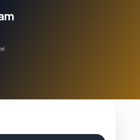
lam
yi.