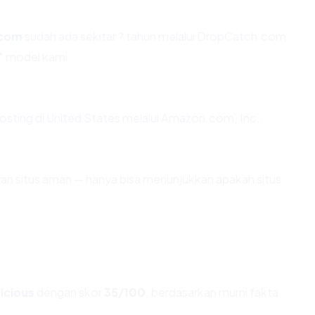
.com
sudah ada sekitar ? tahun melalui DropCatch.com
" model kami.
osting di United States melalui Amazon.com, Inc..
ikan situs aman — hanya bisa menunjukkan apakah situs
icious
dengan skor
35/100
, berdasarkan murni fakta