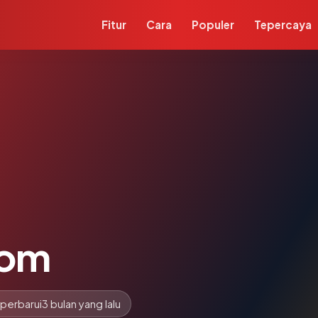
Fitur
Cara
Populer
Tepercaya
com
iperbarui
3 bulan yang lalu