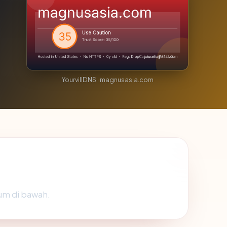
YourvillDNS · magnusasia.com
um di bawah.