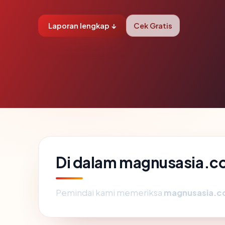
Laporan lengkap ↓
Cek Gratis
Di dalam magnusasia.co
Pemindai kami memeriksa
magnusasia.