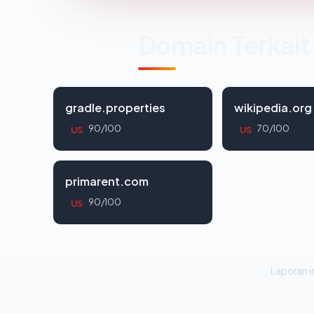
Domain Terkait
gradle.properties
wikipedia.org
90/100
70/100
US
US
primarent.com
90/100
US
Laporan in