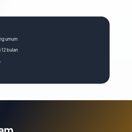
rang umum
 12 bulan
A
lam