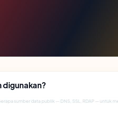
 digunakan?
erapa sumber data publik — DNS, SSL, RDAP — untuk 