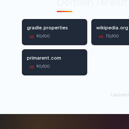
Domain Terkait
gradle.properties
wikipedia.org
90/100
70/100
US
US
primarent.com
90/100
US
Laporan in