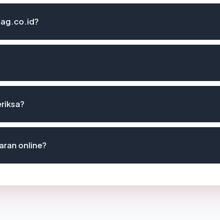
mag.co.id?
eriksa?
ran online?