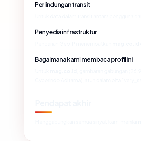
Perlindungan transit
Untuk data dalam transit antara pengguna d
Penyedia infrastruktur
Pencarian GeoIP menempatkan
mag.co.id
Bagaimana kami membaca profil ini
Untuk
mag.co.id
, gambaran gabungan (26.9
Cyberindo Aditama) jatuh dalam pita "very_s
Pendapat akhir
Menggabungkan semua sinyal, kami menilai
m