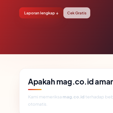
Laporan lengkap ↓
Cek Gratis
Apakah mag.co.id aman
Kami memeriksa
mag.co.id
terhadap beb
otomatis.