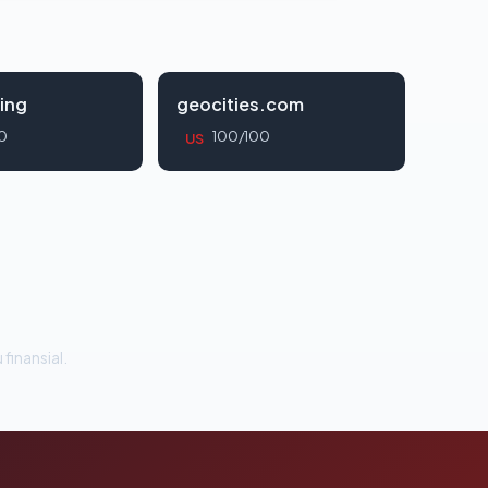
ing
geocities.com
0
100/100
US
 finansial.