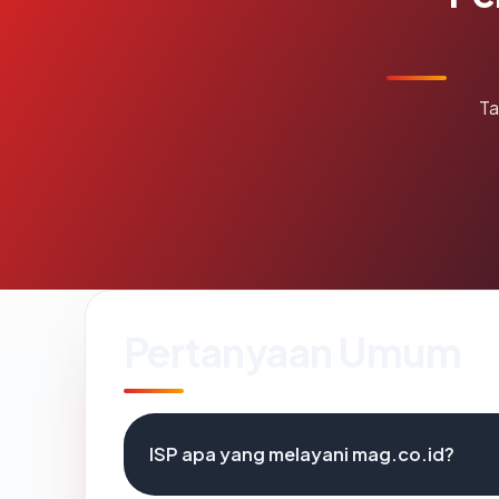
Ta
Pertanyaan Umum
ISP apa yang melayani mag.co.id?