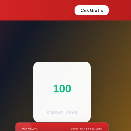
Cek Gratis
100
SANGAT AMAN