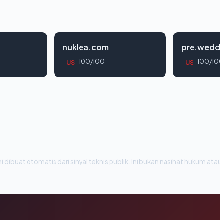
nuklea.com
pre.wedd
100/100
100/10
US
US
i dibuat otomatis dari sinyal teknis publik. Ini bukan nasihat hukum atau