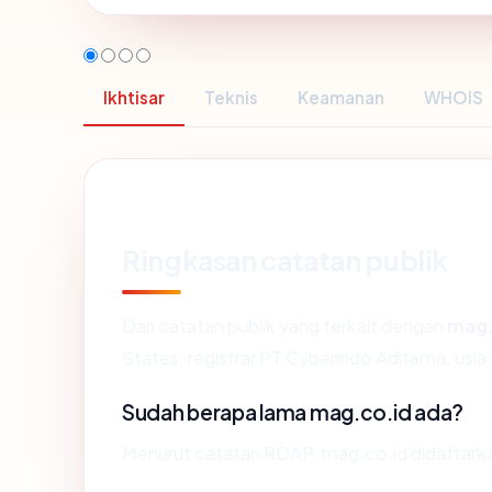
Ikhtisar
Teknis
Keamanan
WHOIS
Ringkasan catatan publik
Dari catatan publik yang terkait dengan
mag.
States, registrar PT Cyberindo Aditama, usia 
Sudah berapa lama mag.co.id ada?
Menurut catatan RDAP, mag.co.id didaftarkan