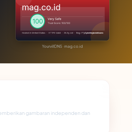
YourvillDNS · mag.co.id
memberikan gambaran independen dan