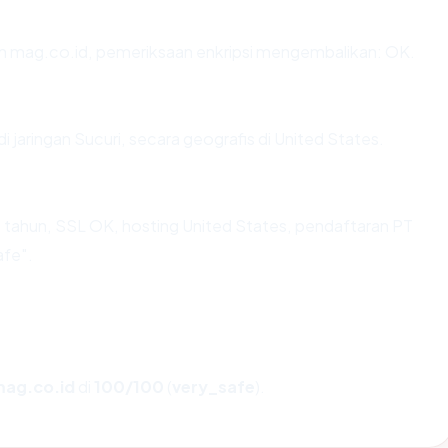
an mag.co.id, pemeriksaan enkripsi mengembalikan: OK.
di jaringan Sucuri, secara geografis di United States.
 tahun, SSL OK, hosting United States, pendaftaran PT
afe".
ag.co.id
di
100/100
(
very_safe
).