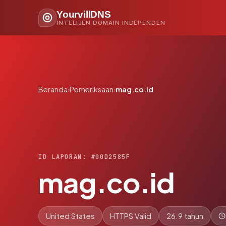
YourvillDNS
INTELIJEN DOMAIN INDEPENDEN
Beranda
›
Pemeriksaan
›
mag.co.id
ID LAPORAN: #00D2585F
mag.co.id
United States
HTTPS Valid
26.9 tahun