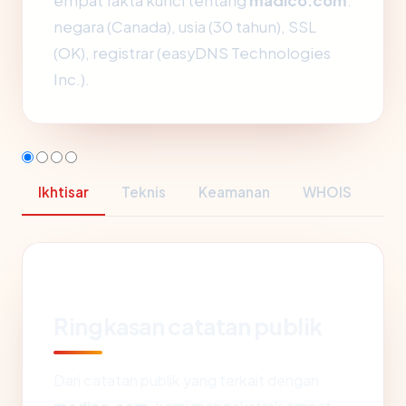
empat fakta kunci tentang
madico.com
:
negara (Canada), usia (30 tahun), SSL
(OK), registrar (easyDNS Technologies
Inc.).
Ikhtisar
Teknis
Keamanan
WHOIS
Ringkasan catatan publik
Dari catatan publik yang terkait dengan