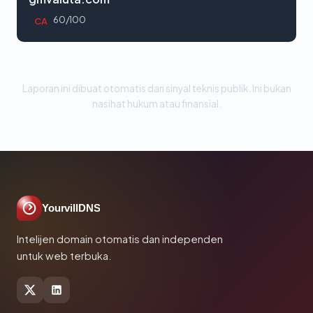
60/100
CA
Laporan ini dibuat otomatis dari sinyal teknis publik. Ini bukan
nasihat hukum atau finansial.
YourvillDNS
Intelijen domain otomatis dan independen
untuk web terbuka.