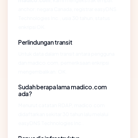
madico.com
, kami mengekstrak empat
anchor: negara Canada, registrar easyDNS
Technologies Inc., usia 30 tahun, status
enkripsi OK.
Perlindungan transit
Untuk data dalam transit antara pengguna
dan madico.com, pemeriksaan enkripsi
mengembalikan: OK.
Sudah berapa lama madico.com
ada?
Menurut catatan RDAP, madico.com
didaftarkan sekitar 30 tahun lalu melalui
easyDNS Technologies Inc..