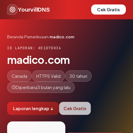
YourvillDNS
Cek Gratis
Beranda
›
Pemeriksaan
›
madico.com
ID LAPORAN: #E1D7D036
madico.com
Canada
HTTPS Valid
30 tahun
Diperbarui
3 bulan yang lalu
Laporan lengkap ↓
Cek Gratis