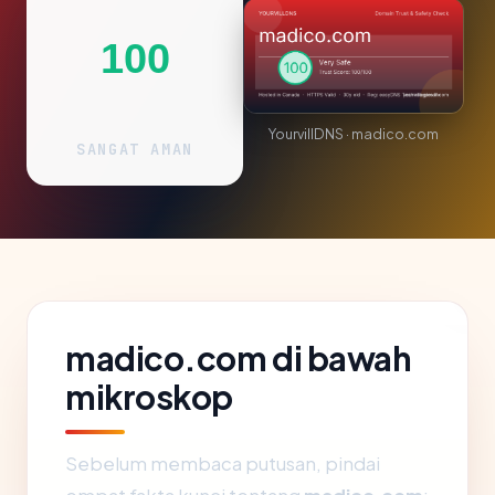
100
YourvillDNS · madico.com
SANGAT AMAN
madico.com di bawah
mikroskop
Sebelum membaca putusan, pindai