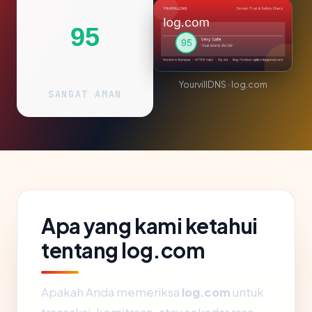
95
YourvillDNS · log.com
SANGAT AMAN
Apa yang kami ketahui
tentang log.com
Apakah Anda memeriksa
log.com
untuk