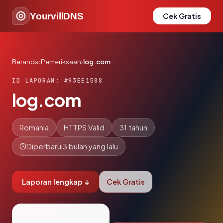
YourvillDNS
Cek Gratis
Beranda
›
Pemeriksaan
›
log.com
ID LAPORAN: #93EE1588
log.com
Romania
HTTPS Valid
31 tahun
Diperbarui
3 bulan yang lalu
Laporan lengkap ↓
Cek Gratis