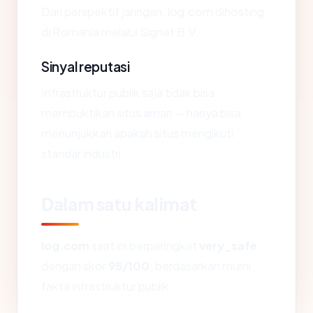
Dari perspektif jaringan, log.com dihosting
di Romania melalui Signet B.V..
Sinyal reputasi
Infrastruktur publik saja tidak bisa
membuktikan situs aman — hanya bisa
menunjukkan apakah situs mengikuti
standar industri.
Dalam satu kalimat
log.com
saat ini berperingkat
very_safe
dengan skor
95/100
, berdasarkan murni
fakta infrastruktur publik.