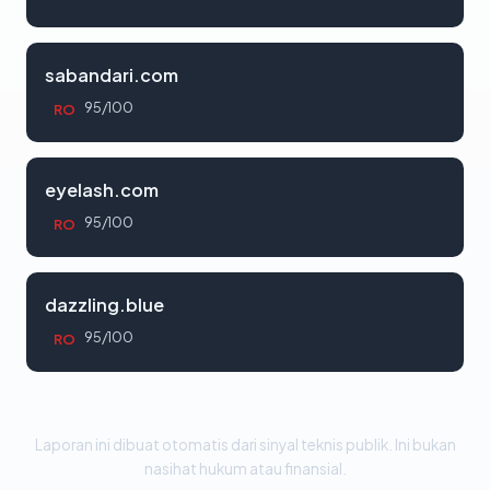
sabandari.com
95/100
RO
eyelash.com
95/100
RO
dazzling.blue
95/100
RO
Laporan ini dibuat otomatis dari sinyal teknis publik. Ini bukan
nasihat hukum atau finansial.