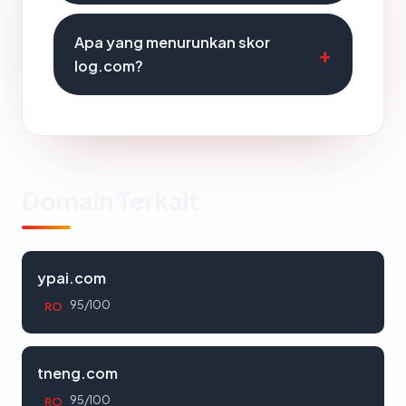
Apa yang menurunkan skor
log.com?
Domain Terkait
ypai.com
95/100
RO
tneng.com
95/100
RO