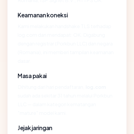
Romania, ISP Signet B.V., HTTPS OK.
Keamanan koneksi
Kami melakukan handshake TLS terhadap
log.com dan mendapat: OK. Digabung
dengan registrar (Porkbun LLC) dan negara
(Romania), ini memberi tampilan keamanan
dasar.
Masa pakai
Dihitung dari hari pendaftaran,
log.com
sudah ada sekitar 31 tahun melalui Porkbun
LLC — dalam kategori kematangan
"mature" model kami.
Jejak jaringan