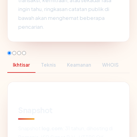
transaksi, kemitraan, atau sekadar rasa
ingin tahu, ringkasan catatan publik di
bawah akan menghemat beberapa
pencarian.
Ikhtisar
Teknis
Keamanan
WHOIS
Snapshot
Snapshot
log.com
: 31 tahun, dihosting di