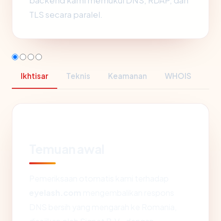
backend kami memukul DNS, RDAP, dan
TLS secara paralel.
Ikhtisar
Teknis
Keamanan
WHOIS
Temuan awal
Pemeriksaan otomatis kami terhadap
eyelash.com
mengembalikan respons
DNS bersih yang mengarah ke Romania,