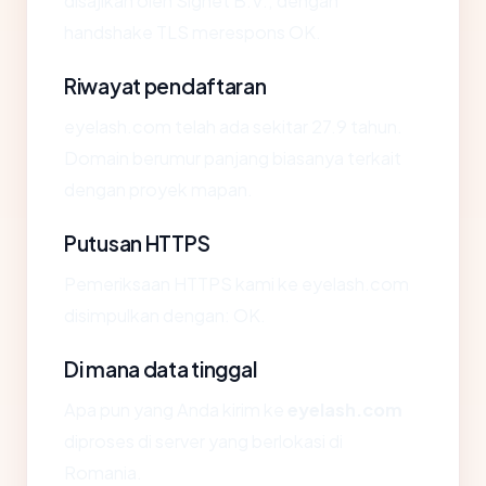
disajikan oleh Signet B.V., dengan
handshake TLS merespons OK.
Riwayat pendaftaran
eyelash.com telah ada sekitar 27.9 tahun.
Domain berumur panjang biasanya terkait
dengan proyek mapan.
Putusan HTTPS
Pemeriksaan HTTPS kami ke eyelash.com
disimpulkan dengan: OK.
Di mana data tinggal
Apa pun yang Anda kirim ke
eyelash.com
diproses di server yang berlokasi di
Romania.