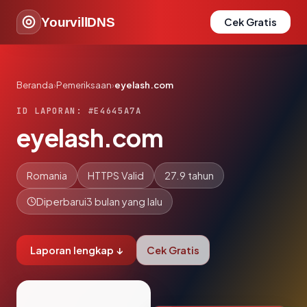
YourvillDNS
Cek Gratis
Beranda
›
Pemeriksaan
›
eyelash.com
ID LAPORAN: #E4645A7A
eyelash.com
Romania
HTTPS Valid
27.9 tahun
Diperbarui
3 bulan yang lalu
Laporan lengkap ↓
Cek Gratis