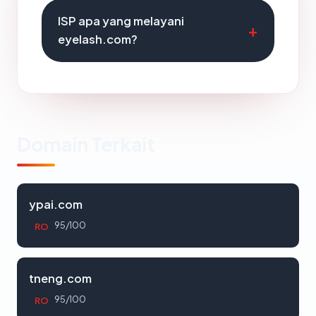
ISP apa yang melayani
eyelash.com?
Domain Terkait
ypai.com
95/100
RO
tneng.com
95/100
RO