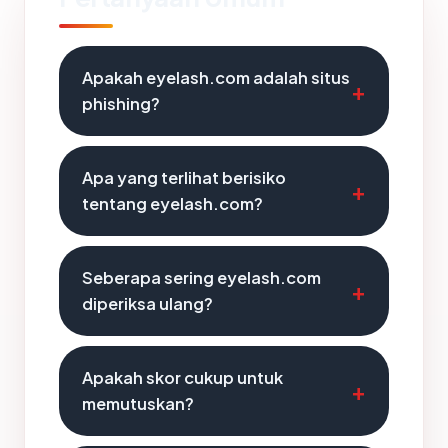
Apakah eyelash.com adalah situs
phishing?
Apa yang terlihat berisiko
tentang eyelash.com?
Seberapa sering eyelash.com
diperiksa ulang?
Apakah skor cukup untuk
memutuskan?