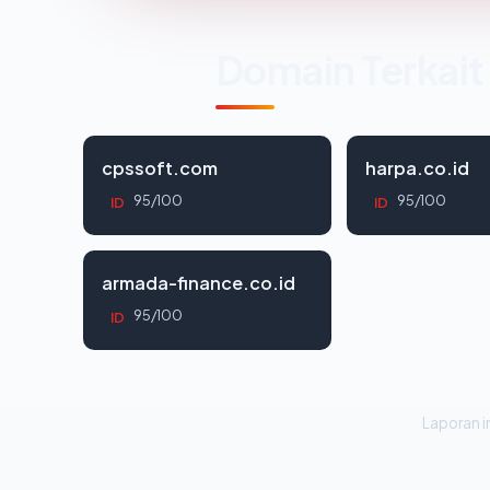
Domain Terkait
cpssoft.com
harpa.co.id
95/100
95/100
ID
ID
armada-finance.co.id
95/100
ID
Laporan in