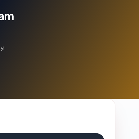
lam
yi.