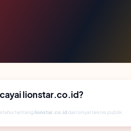
yai lionstar.co.id?
etahui tentang
lionstar.co.id
dari sinyal teknis publik.