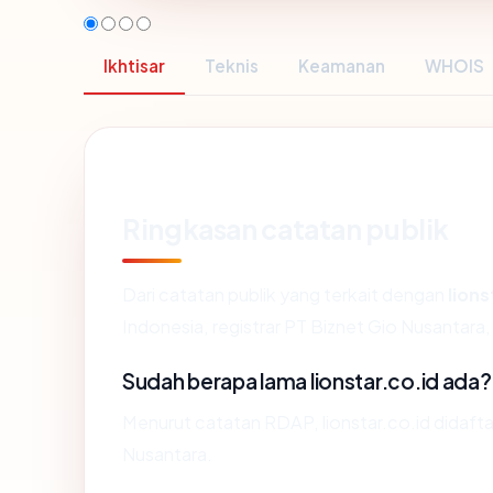
Ikhtisar
Teknis
Keamanan
WHOIS
Ringkasan catatan publik
Dari catatan publik yang terkait dengan
lions
Indonesia, registrar PT Biznet Gio Nusantara, 
Sudah berapa lama lionstar.co.id ada?
Menurut catatan RDAP, lionstar.co.id didaftar
Nusantara.