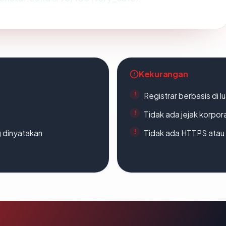
Kekurangan
Registrar berbasis di l
Tidak ada jejak korpora
g dinyatakan
Tidak ada HTTPS atau s