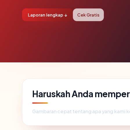
Laporan lengkap ↓
Cek Gratis
Haruskah Anda memperca
Gambaran cepat tentang apa yang kami k