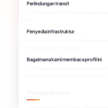
Perlindungan transit
Untuk data dalam transit antara pengguna da
OK.
Penyedia infrastruktur
Pencarian GeoIP menempatkan
lionstar.co
secara geografis di Indonesia.
Bagaimana kami membaca profil ini
Untuk
lionstar.co.id
, gambaran gabungan (2
Biznet Gio Nusantara) jatuh dalam pita "very
Pendapat akhir
Menggabungkan semua sinyal, kami menilai
l