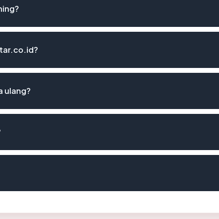
hing?
tar.co.id?
a ulang?
?