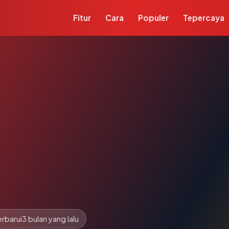
Fitur
Cara
Populer
Tepercaya
rbarui
3 bulan yang lalu