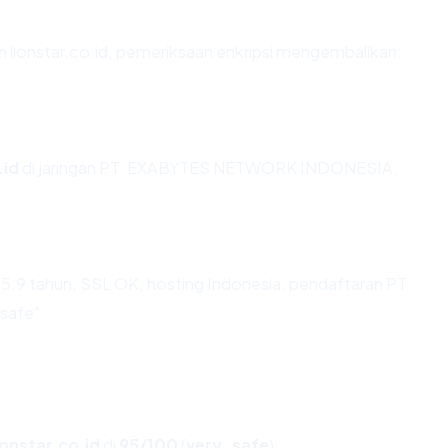
n lionstar.co.id, pemeriksaan enkripsi mengembalikan:
.id
di jaringan PT. EXABYTES NETWORK INDONESIA,
5.9 tahun, SSL OK, hosting Indonesia, pendaftaran PT
_safe".
ionstar.co.id
di
95/100
(
very_safe
).