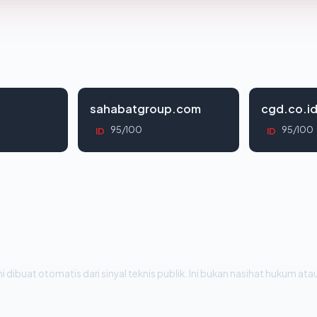
sahabatgroup.com
cgd.co.i
95/100
95/100
ID
ID
i dibuat otomatis dari sinyal teknis publik. Ini bukan nasihat hukum atau