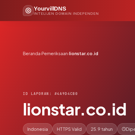
YourvillDNS
INTELIJEN DOMAIN INDEPENDEN
Beranda
›
Pemeriksaan
›
lionstar.co.id
ID LAPORAN: #4A9D4CB0
lionstar.co.id
Indonesia
HTTPS Valid
25.9 tahun
Dipe