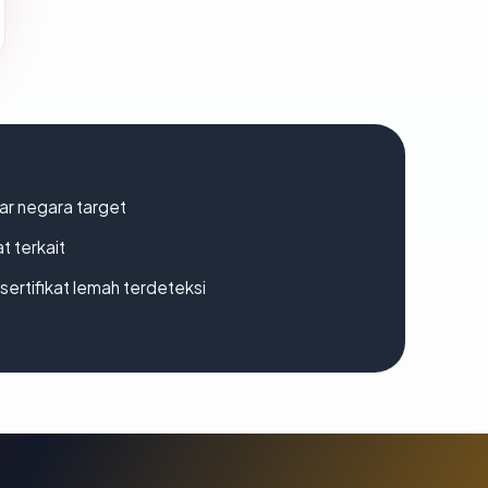
uar negara target
t terkait
ertifikat lemah terdeteksi