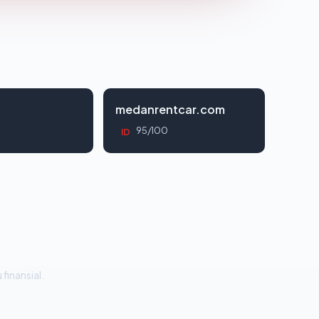
d
medanrentcar.com
95/100
ID
 finansial.