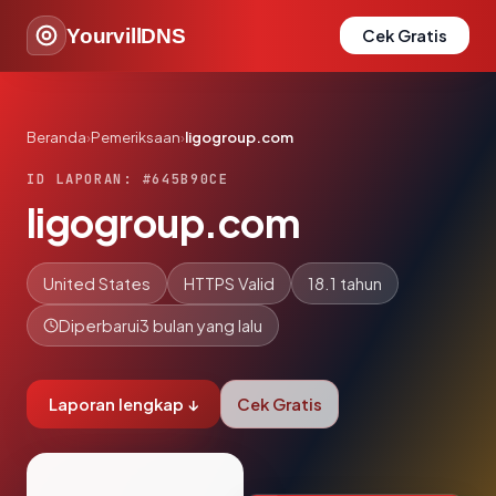
YourvillDNS
Cek Gratis
Beranda
›
Pemeriksaan
›
ligogroup.com
ID LAPORAN: #645B90CE
ligogroup.com
United States
HTTPS Valid
18.1 tahun
Diperbarui
3 bulan yang lalu
Laporan lengkap ↓
Cek Gratis