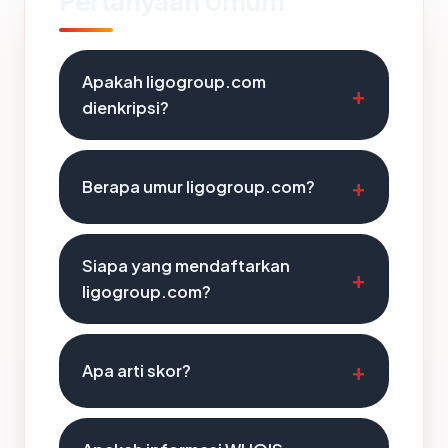
Pertanyaan Umum
Apakah ligogroup.com
dienkripsi?
Berapa umur ligogroup.com?
Siapa yang mendaftarkan
ligogroup.com?
Apa arti skor?