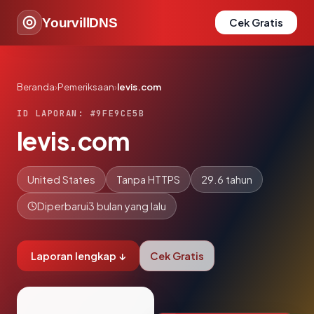
YourvillDNS
Cek Gratis
Beranda
›
Pemeriksaan
›
levis.com
ID LAPORAN: #9FE9CE5B
levis.com
United States
Tanpa HTTPS
29.6 tahun
Diperbarui
3 bulan yang lalu
Laporan lengkap ↓
Cek Gratis