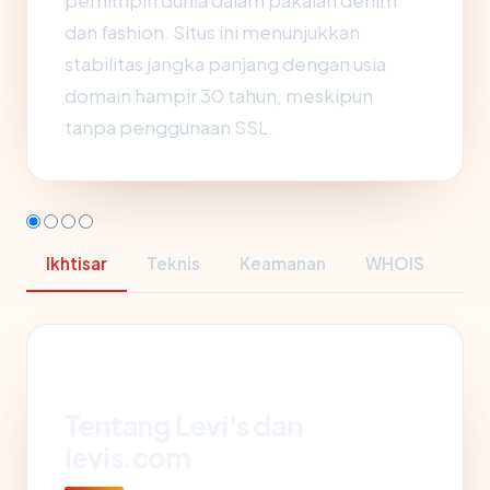
pemimpin dunia dalam pakaian denim
dan fashion. Situs ini menunjukkan
stabilitas jangka panjang dengan usia
domain hampir 30 tahun, meskipun
tanpa penggunaan SSL.
Ikhtisar
Teknis
Keamanan
WHOIS
Tentang Levi's dan
levis.com