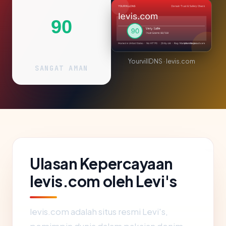
90
YourvillDNS · levis.com
SANGAT AMAN
Ulasan Kepercayaan
levis.com oleh Levi's
levis.com adalah situs resmi Levi's,