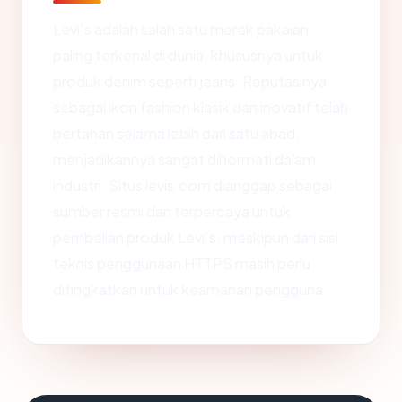
Levi's adalah salah satu merek pakaian
paling terkenal di dunia, khususnya untuk
produk denim seperti jeans. Reputasinya
sebagai ikon fashion klasik dan inovatif telah
bertahan selama lebih dari satu abad,
menjadikannya sangat dihormati dalam
industri. Situs levis.com dianggap sebagai
sumber resmi dan terpercaya untuk
pembelian produk Levi's, meskipun dari sisi
teknis penggunaan HTTPS masih perlu
ditingkatkan untuk keamanan pengguna.