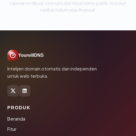
Laporan ini dibuat otomatis dari sinyal teknis publik. Ini bukan
nasihat hukum atau finansial.
YourvillDNS
Intelijen domain otomatis dan independen
untuk web terbuka.
PRODUK
Beranda
Fitur