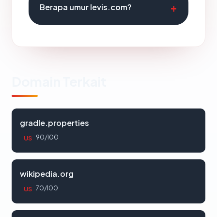
Berapa umur levis.com?
Domain Terkait
gradle.properties
90/100
US
wikipedia.org
70/100
US