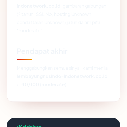
indonetwork.co.id
, gambaran gabungan
(? tahun, SSL No, hosting Unknown,
pendaftaran Unknown) jatuh dalam pita
"moderate".
Pendapat akhir
Menggabungkan semua sinyal, kami menilai
lembayungnusindo-indonetwork.co.id
di
40/100
(
moderate
).
Kelebihan