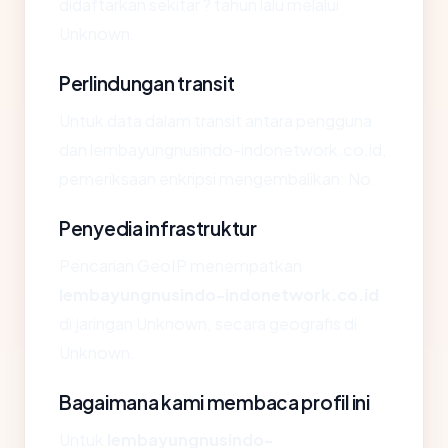
didaftarkan sekitar ? tahun lalu melalui
Unknown.
Perlindungan transit
Untuk data dalam transit antara pengguna
dan lembayungnusindo-indonetwork.co.id,
pemeriksaan enkripsi mengembalikan: No.
Penyedia infrastruktur
Pencarian GeoIP menempatkan
lembayungnusindo-indonetwork.co.id
di jaringan Unknown, secara geografis di
Unknown.
Bagaimana kami membaca profil ini
Untuk
lembayungnusindo-