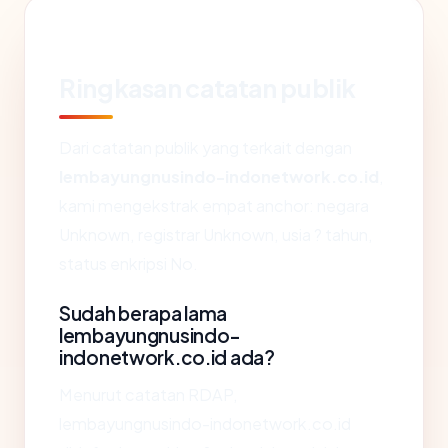
Ringkasan catatan publik
Dari catatan publik yang terkait dengan
lembayungnusindo-indonetwork.co.id
,
kami mengekstrak empat anchor: negara
Unknown, registrar Unknown, usia ? tahun,
status enkripsi No.
Sudah berapa lama
lembayungnusindo-
indonetwork.co.id ada?
Menurut catatan RDAP,
lembayungnusindo-indonetwork.co.id