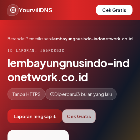
YourvillDNS
Cek Gratis
Beranda
›
Pemeriksaan
›
lembayungnusindo-indonetwork.co.id
ID LAPORAN: #56FC853C
lembayungnusindo-ind
onetwork.co.id
Tanpa HTTPS
Diperbarui
3 bulan yang lalu
Laporan lengkap ↓
Cek Gratis