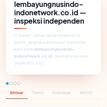
lembayungnusindo-
indonetwork.co.id —
inspeksi independen
Di bawah: setiap fakta infrastruktur
publik yang bisa ditemukan pemindai
kami pada
lembayungnusindo-
indonetwork.co.id
, dipetakan ke skor
objektif 0-100.
Ikhtisar
Teknis
Keamanan
WHOIS