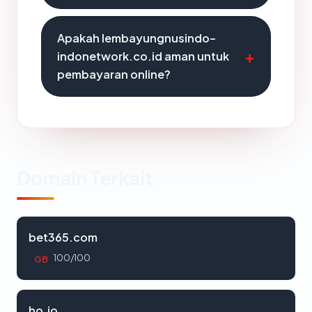
Apakah lembayungnusindo-
indonetwork.co.id aman untuk
pembayaran online?
Domain Terkait
bet365.com
100/100
GB
ho.io