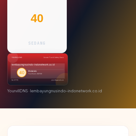
40
SEDANG
YourvillDNS · lembayungnusindo-indonetwork.co.id