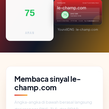
75
YourvillDNS · le-champ.com
AMAN
Membaca sinyal le-
champ.com
Angka-angka di bawah berasal langsung