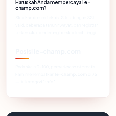
Haruskah Anda mempercayai le-
champ.com?
Skor kami murni teknis. Situs dengan SSL
valid, beberapa tahun riwayat, dan registrar
terkemuka cenderung berskor lebih tinggi.
Posisi le-champ.com
Pada skala 0-100, pemeriksaan otomatis
kami menempatkan
le-champ.com
di
75
— itu kategori "safe".