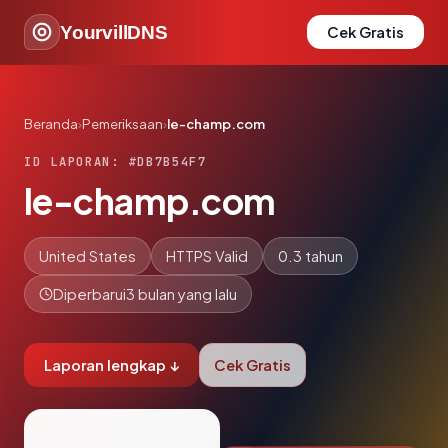
YourvillDNS
Cek Gratis
Beranda
›
Pemeriksaan
›
le-champ.com
ID LAPORAN: #DB7B54F7
le-champ.com
United States
HTTPS Valid
0.3 tahun
Diperbarui
3 bulan yang lalu
Laporan lengkap ↓
Cek Gratis