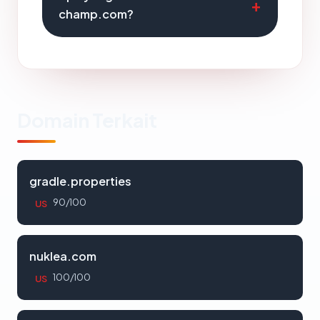
champ.com?
Domain Terkait
gradle.properties
90/100
US
nuklea.com
100/100
US