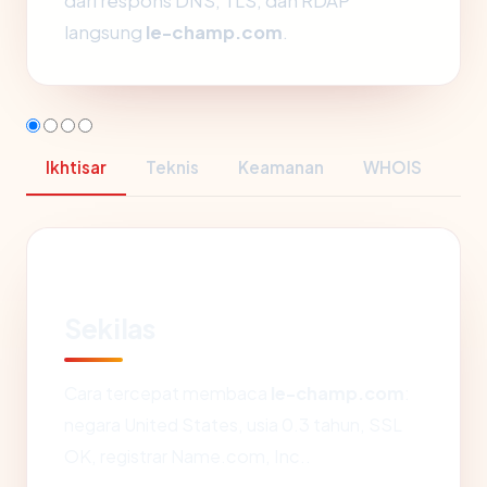
dari respons DNS, TLS, dan RDAP
langsung
le-champ.com
.
Ikhtisar
Teknis
Keamanan
WHOIS
Sekilas
Cara tercepat membaca
le-champ.com
:
negara United States, usia 0.3 tahun, SSL
OK, registrar Name.com, Inc..