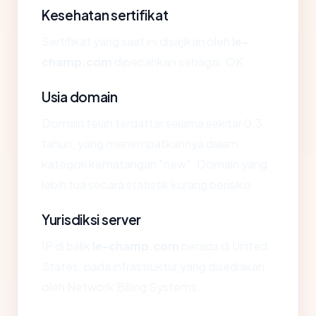
Kesehatan sertifikat
Sertifikat yang saat ini disajikan oleh
le-
champ.com
dipecahkan sebagai: OK.
Usia domain
Domain telah terdaftar selama sekitar 0.3
tahun, yang menempatkannya dalam
kategori kematangan "new". Domain yang
lebih tua secara statistik kurang berisiko.
Yurisdiksi server
IP di balik
le-champ.com
berada di United
States, pada infrastruktur yang disediakan
oleh Network Billing Systems.