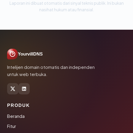
Laporan ini dibuat otomatis dari sinyal teknis publik. Ini bukan
nasihat hukum atau finansial.
YourvillDNS
Intelijen domain otomatis dan independen
untuk web terbuka.
PRODUK
Beranda
Fitur