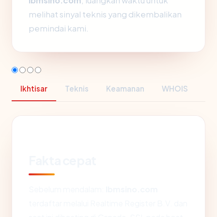
lbmsino.com
, luangkan waktu untuk
melihat sinyal teknis yang dikembalikan
pemindai kami.
Ikhtisar
Teknis
Keamanan
WHOIS
Fakta cepat
Sebelum mendalam:
lbmsino.com
terdaftar melalui Realtime Register B.V. dan