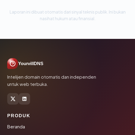
Laporan ini dibuat otomatis dari sinyal teknis publik. Ini bukan
nasihat hukum atau finansial.
YourvillDNS
Intelijen domain otomatis dan independen
untuk web terbuka.
PRODUK
Beranda