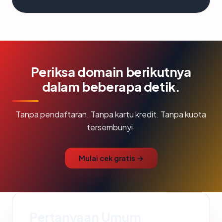
Periksa domain berikutnya
dalam beberapa detik.
Tanpa pendaftaran. Tanpa kartu kredit. Tanpa kuota
tersembunyi.
Mulai cek gratis →
Pertanyaan Umum